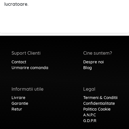
lucratoare.
Suport Clienti
Cine suntem?
Contact
Despre noi
Urmarire comanda
Blog
Informatii utile
Legal
Livrare
Termeni & Conditii
Garantie
Confidentialitate
Retur
Politica Cookie
A.N.P.C
G.D.P.R