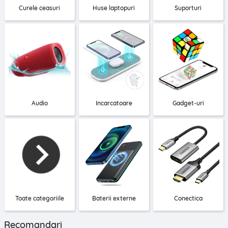
Curele ceasuri
Huse laptopuri
Suporturi
Audio
Incarcatoare
Gadget-uri
Toate categoriile
Baterii externe
Conectica
Recomandari