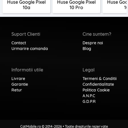
Huse Google Pixel
Huse Google Pixel
Huse Goog
10a
10 Pro
1
Suport Clienti
Cine suntem?
Contact
Despre noi
Urmarire comanda
Blog
Informatii utile
Legal
Livrare
Termeni & Conditii
Garantie
Confidentialitate
Retur
Politica Cookie
A.N.P.C
G.D.P.R
CatMobile.ro © 2014-2026 • Toate drepturile rezervate