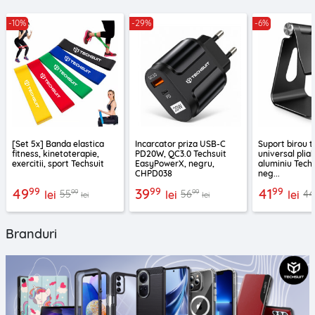
-10%
-29%
-6%
[Set 5x] Banda elastica
Incarcator priza USB-C
Suport birou t
fitness, kinetoterapie,
PD20W, QC3.0 Techsuit
universal pliab
exercitii, sport Techsuit
EasyPowerX, negru,
aluminiu Tech
CHPD038
neg...
99
99
99
49
39
41
99
99
55
56
44
lei
lei
lei
lei
lei
Branduri