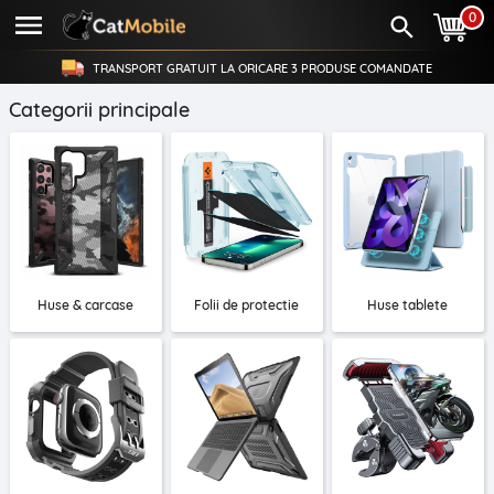
0
TRANSPORT GRATUIT LA ORICARE
3 PRODUSE
COMANDATE
Categorii principale
Huse & carcase
Folii de protectie
Huse tablete