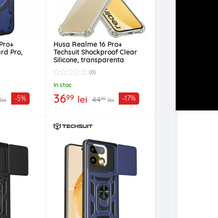
Pro+
Husa Realme 16 Pro+
rd Pro,
Techsuit Shockproof Clear
Silicone, transparenta
(0)
In stoc
36
99
lei
-5%
-17%
44
99
lei
lei