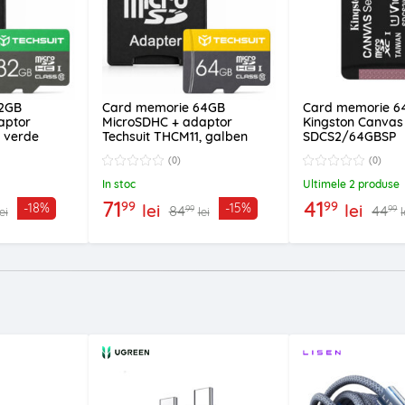
32GB
Card memorie 64GB
Card memorie 6
aptor
MicroSDHC + adaptor
Kingston Canvas 
, verde
Techsuit THCM11, galben
SDCS2/64GBSP
(0)
(0)
In stoc
Ultimele 2 produse
71
41
99
99
lei
lei
-18%
-15%
84
44
99
99
lei
lei
l