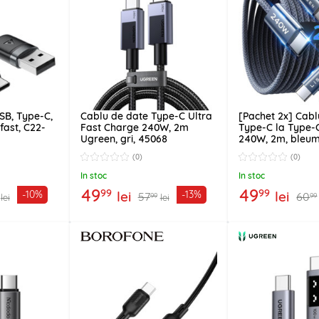
SB, Type-C,
Cablu de date Type-C Ultra
[Pachet 2x] Cabl
fast, C22-
Fast Charge 240W, 2m
Type-C la Type-C
Ugreen, gri, 45068
240W, 2m, bleum
(0)
(0)
In stoc
In stoc
49
49
99
99
lei
lei
-10%
-13%
57
60
99
99
lei
lei