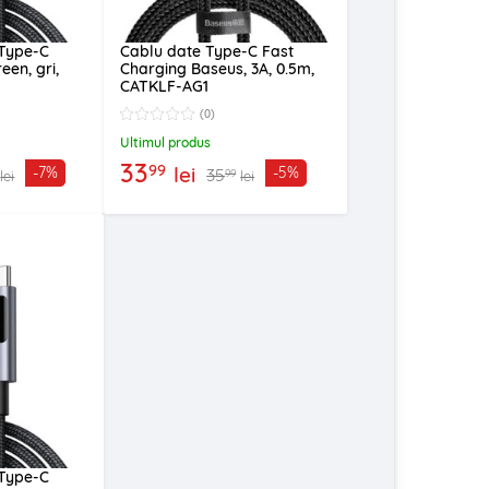
 Type-C
Cablu date Type-C Fast
een, gri,
Charging Baseus, 3A, 0.5m,
CATKLF-AG1
(0)
Ultimul produs
33
99
lei
-7%
-5%
35
99
lei
lei
 Type-C