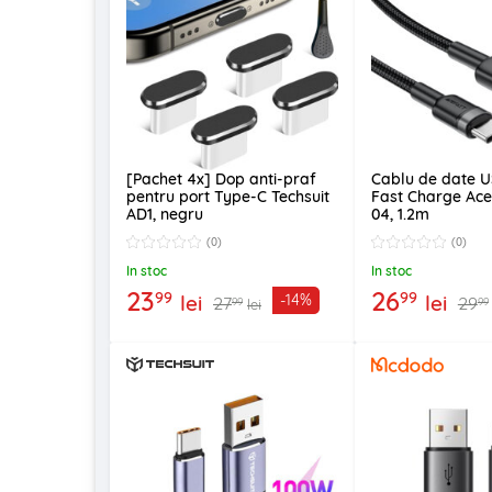
[Pachet 4x] Dop anti-praf
Cablu de date U
pentru port Type-C Techsuit
Fast Charge Ace
AD1, negru
04, 1.2m
(0)
(0)
In stoc
In stoc
23
26
99
99
lei
lei
-14%
27
29
99
99
lei