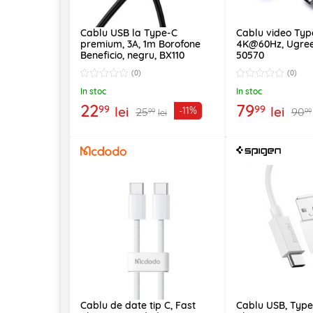
Cablu USB la Type-C
Cablu video Typ
premium, 3A, 1m Borofone
4K@60Hz, Ugreen,
Beneficio, negru, BX110
50570
(0)
(0)
In stoc
In stoc
22
79
99
99
lei
lei
-11%
25
90
99
99
lei
Cablu de date tip C, Fast
Cablu USB, Type