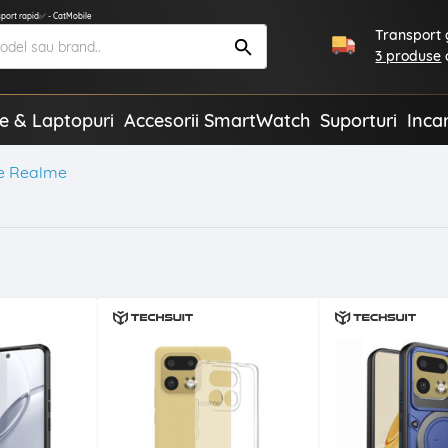
sport rapid✅ - CatMobile
Transport g
3 produse
te & Laptopuri
Accesorii SmartWatch
Suporturi
Inca
e Realme