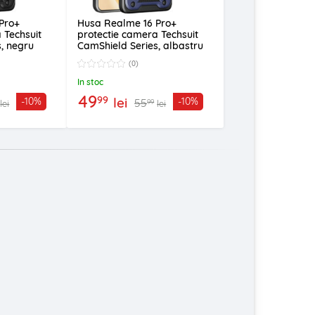
Pro+
Husa Realme 16 Pro+
 Techsuit
protectie camera Techsuit
, negru
CamShield Series, albastru
(0)
In stoc
49
99
lei
-10%
-10%
55
99
lei
lei