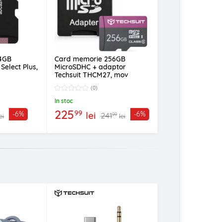
4GB
Card memorie 256GB
Select Plus,
MicroSDHC + adaptor
Techsuit THCM27, mov
(0)
In stoc
225
99
lei
-6%
-6%
241
99
ei
lei