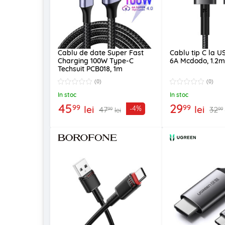
Cablu de date Super Fast
Cablu tip C la U
Charging 100W Type-C
6A Mcdodo, 1.2m
Techsuit PCB018, 1m
(0)
(0)
In stoc
In stoc
45
29
99
99
lei
lei
-4%
47
32
99
99
lei