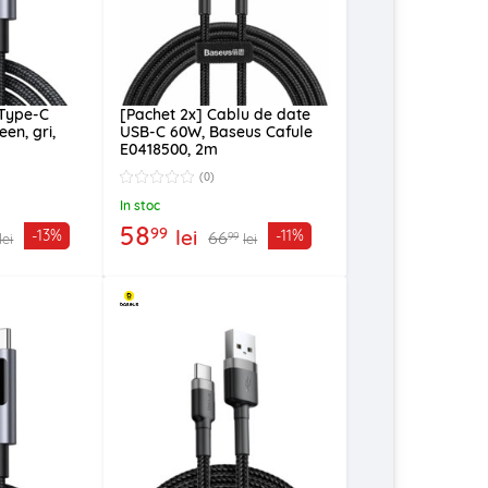
 Type-C
[Pachet 2x] Cablu de date
en, gri,
USB-C 60W, Baseus Cafule
E0418500, 2m
(0)
In stoc
58
99
lei
-13%
-11%
66
99
lei
lei