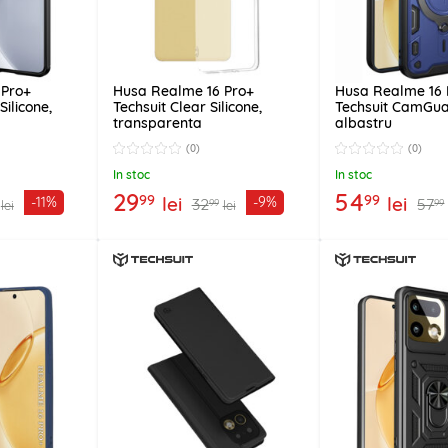
 Pro+
Husa Realme 16 Pro+
Husa Realme 16 
ilicone,
Techsuit Clear Silicone,
Techsuit CamGua
transparenta
albastru
(0)
(0)
In stoc
In stoc
29
54
99
99
lei
lei
-11%
-9%
32
57
99
99
lei
lei