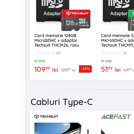
Card memorie 128GB
Card memorie 
MicroSDHC + adaptor
MicroSDHC + ad
Techsuit THCM26, rosu
Techsuit THCM11
(0)
(0)
In stoc
In stoc
109
51
99
99
lei
lei
-14%
128
63
99
99
lei
Cabluri Type-C