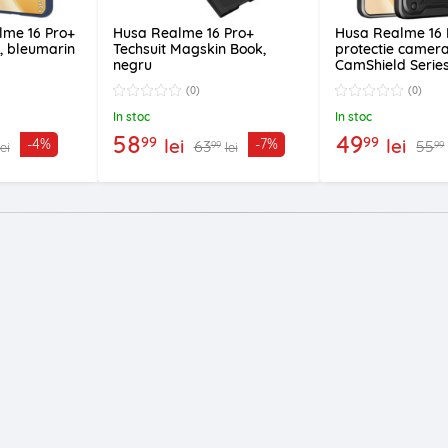
lme 16 Pro+
Husa Realme 16 Pro+
Husa Realme 16 
x, bleumarin
Techsuit Magskin Book,
protectie camera
negru
CamShield Series
(0)
(0)
In stoc
In stoc
58
49
99
99
lei
lei
-4%
-7%
63
55
99
99
lei
lei