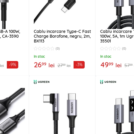
SB-A 100W,
Cablu incarcare Type-C Fast
Cablu incarcare
, CA-3590
Charge Borofone, negru, 2m,
100W, 5A, 1m Ugre
BX113
35501
(0)
(0)
In stoc
In stoc
26
49
99
99
lei
lei
-9%
-3%
27
57
99
99
lei
lei