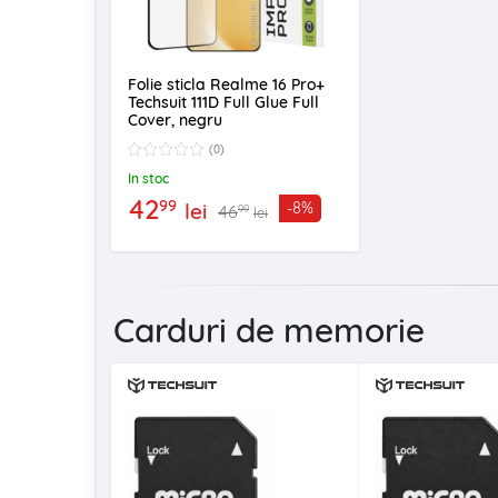
Folie sticla Realme 16 Pro+
Techsuit 111D Full Glue Full
Cover, negru
(0)
In stoc
42
99
lei
-8%
46
99
lei
Carduri de memorie