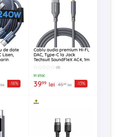
u de date
Cablu audio premium Hi-Fi,
 Lisen,
DAC, Type-C la Jack
arin
Techsuit SoundFleX AC4, 1m
(0)
In stoc
39
99
lei
-18%
-13%
45
99
lei
lei