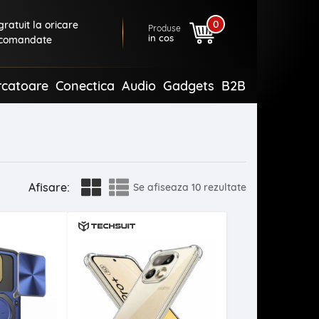
0
ratuit la oricare
Produse
in cos
comandate
rcatoare
Conectica
Audio
Gadgets
B2B
Afisare:
Se afiseaza
10 rezultate