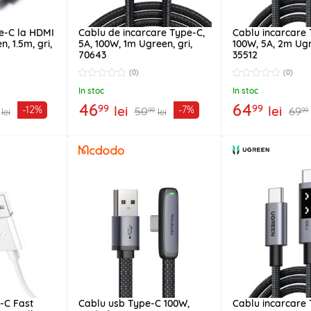
e-C la HDMI
Cablu de incarcare Type-C,
Cablu incarcare
 1.5m, gri,
5A, 100W, 1m Ugreen, gri,
100W, 5A, 2m Ugr
70643
35512
(0)
(0)
In stoc
In stoc
46
64
99
99
lei
lei
-12%
-7%
50
69
99
99
lei
lei
-C Fast
Cablu usb Type-C 100W,
Cablu incarcare