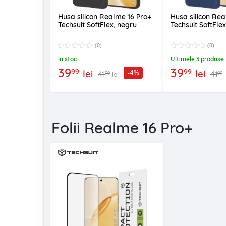
Husa silicon Realme 16 Pro+
Husa silicon Rea
Techsuit SoftFlex, negru
Techsuit SoftFle
(0)
(0)
In stoc
Ultimele 3 produse
39
39
99
99
lei
lei
-4%
41
41
99
99
lei
Folii Realme 16 Pro+