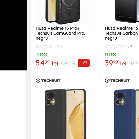
Husa Realme 16 Pro+
Husa Realme 16
Techsuit CamGuard Pro,
Techsuit Carbon S
negru
negru
(0)
(0)
In stoc
In stoc
54
39
99
99
lei
lei
-5%
57
44
99
99
lei