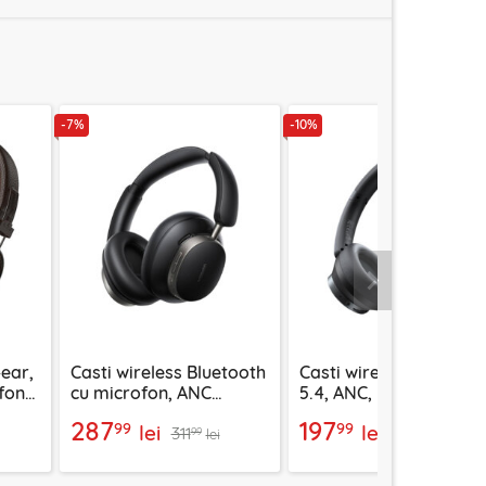
-7%
-10%
Urmatorul
-ear,
Casti wireless Bluetooth
Casti wireless Bluetoo
ofone
cu microfon, ANC
5.4, ANC, Mcdodo T03
Ugreen, negru, 55687
Series, negru, HP-5820
287
197
99
99
lei
lei
311
219
99
99
lei
lei