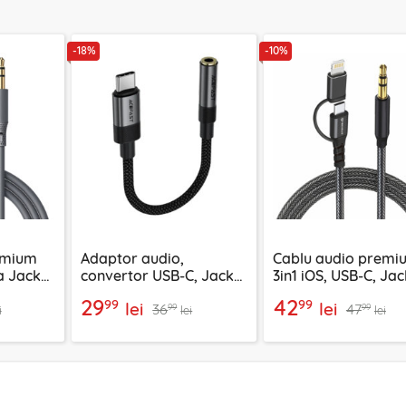
-18%
-10%
emium
Adaptor audio,
Cablu audio premi
la Jack
convertor USB-C, Jack
3in1 iOS, USB-C, Jac
leX AC5
3.5mm Acefast, 15cm,
Techsuit EchoSnap 
29
42
99
99
lei
lei
36
47
J12
1m
99
99
i
lei
lei