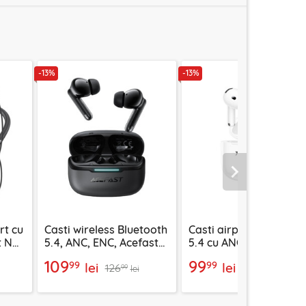
-13%
-13%
Urmatorul
rt cu
Casti wireless Bluetooth
Casti airpod Bluetooth
 N5,
5.4, ANC, ENC, Acefast
5.4 cu ANC Yesido
W5, negru
TWS32, 300mAh, alb
109
99
99
99
lei
lei
126
114
99
99
lei
lei