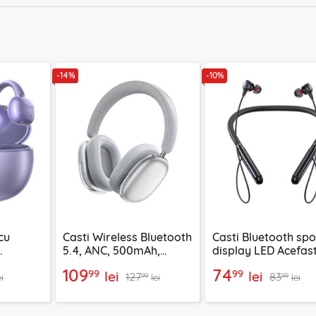
-14%
-10%
cu
Casti Wireless Bluetooth
Casti Bluetooth spo
5.4, ANC, 500mAh,
display LED Acefast
en, mov,
Acefast H9, argintiu
200mAh, IPX4
109
74
99
99
lei
lei
127
83
99
99
ei
lei
lei