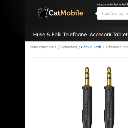
Adaptor audio Jack la Jack 
Huse & Folii Telefoane
Accesorii Table
Toate categoriile
Conectica
Cabluri Jack
Adaptor audio