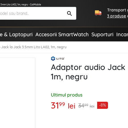
3.5mm Lito LA02, 1m, negru - CatMobile
Transport g
3 produse
te & Laptopuri
Accesorii SmartWatch
Suporturi
Inca
 Jack la Jack 3.5mm Lito LA02, 1m, negru
Adaptor audio Jack 
1m, negru
Ultimul produs
31
99
lei
34
-8%
99
lei