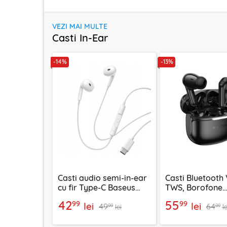
VEZI MAI MULTE
Casti In-Ear
-14%
-13%
Casti audio semi-in-ear
Casti Bluetooth 
cu fir Type-C Baseus
TWS, Borofone
Encok CZ19, alb
Peaceful, FQ9, 
42
55
99
99
lei
lei
49
64
99
99
lei
le