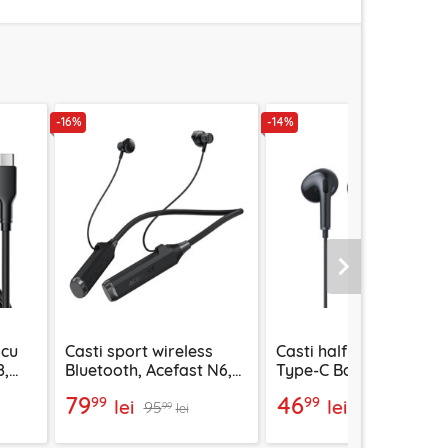
-16%
-14%
Urmatorul
 cu
Casti sport wireless
Casti half-in-ear cu fir
8,
Bluetooth, Acefast N6,
Type-C Baseus Encok
1000mAh, negru
CZ17, negru
79
46
99
99
lei
lei
95
54
99
99
lei
lei