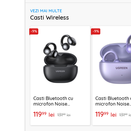
VEZI MAI MULTE
Casti Wireless
-9%
-9%
Casti Bluetooth cu
Casti Bluetooth 
microfon Noise
microfon Noise
Cancelling Ugreen,
Cancelling Ugre
119
119
99
99
lei
lei
131
131
negru, 45785
55430
99
99
lei
l