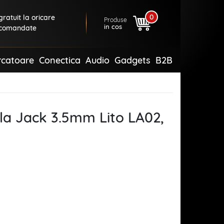
0
ratuit la oricare
Produse
in cos
comandate
rcatoare
Conectica
Audio
Gadgets
B2B
la Jack 3.5mm Lito LA02,