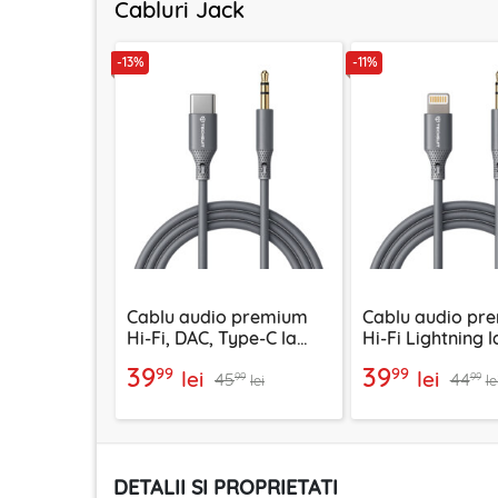
Cabluri Jack
-13%
-11%
Cablu audio premium
Cablu audio pr
Hi-Fi, DAC, Type-C la
Hi-Fi Lightning 
Jack Techsuit
Techsuit SoundF
39
39
99
99
lei
lei
45
44
SoundFleX AC4, 1m
99
99
lei
le
DETALII SI PROPRIETATI