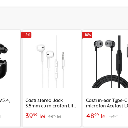
-18%
-10%
V5.4,
Casti stereo Jack
Casti in-ear Type-C
3.5mm cu microfon Lito
microfon Acefast L
negru
LF01A, 1.2m, alb
silicon, 1.2m, negru
39
48
99
99
lei
lei
48
54
99
99
i
lei
lei