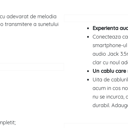
ri cu adevarat de melodia
o transmitere a sunetului
Experienta aud
Conecteaza cast
smartphone-ul 
audio Jack 3.5
clar cu noul a
Un cablu care 
Uita de cablur
acum in cos nou
nu se incurca, 
durabil. Adaug
mpletit;