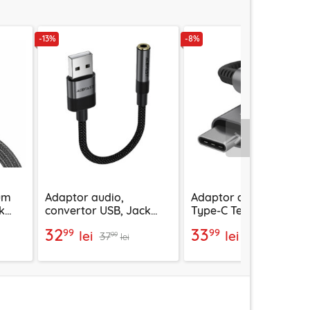
-13%
-8%
Urmatorul
um
Adaptor audio,
Adaptor audio premi
k
convertor USB, Jack
Type-C Techsuit
AC15,
3.5mm Acefast, 15cm,
SonicPiX AC14, 0.1m
32
33
99
99
lei
lei
37
36
J13
99
99
lei
lei