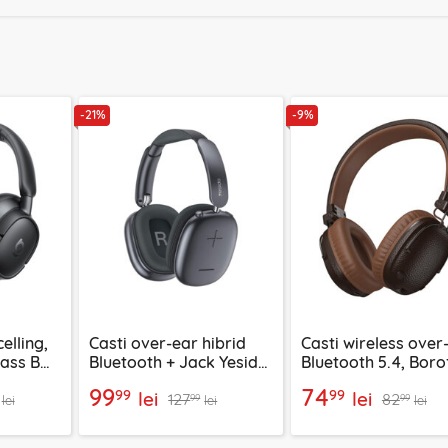
-21%
-9%
elling,
Casti over-ear hibrid
Casti wireless over
Bass BH1
Bluetooth + Jack Yesido
Bluetooth 5.4, Bor
03703
EP10, 400mAh, negru
Suenos, BO34
99
74
99
99
lei
lei
127
82
99
99
lei
lei
lei