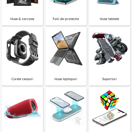
Huse & carcase
Folii de protectie
Huse tablete
Curele ceasuri
Huse laptopuri
Suporturi