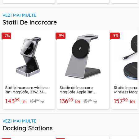
VEZI MAI MULTE
Statii De Incarcare
-7%
-9%
-9%
Statie incarcare wireless
Statie de incarcare
Statie incarca
3in1 MagSafe, 23W, 3A
MagSafe Apple 3in1
wireless MagS
Acefast, E20
Proove, 15W,
Ugreen, 9066
99
99
99
143
136
157
99
99
154
151
lei
WSOP15020003
lei
lei
lei
lei
VEZI MAI MULTE
Docking Stations