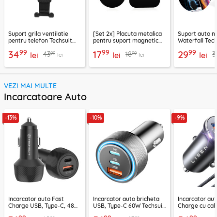
Suport grila ventilatie
[Set 2x] Placuta metalica
Suport auto m
pentru telefon Techsuit
pentru suport magnetic
Waterfall Tech
H01, negru
telefon Techsuit MP03,
negru / argint
99
99
99
34
17
29
99
99
43
18
3
lei
negru
lei
lei
lei
lei
VEZI MAI MULTE
Incarcatoare Auto
-13%
-10%
-9%
Incarcator auto Fast
Incarcator auto bricheta
Incarcator aut
Charge USB, Type-C, 48W
USB, Type-C 60W Techsuit
Charge cu cab
Techsuit C7, negru
C6, arginsiu
Lisen, PD65W,