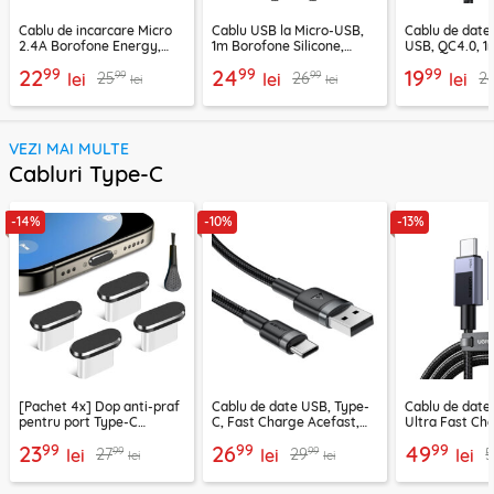
Cablu de incarcare Micro
Cablu USB la Micro-USB,
Cablu de date
2.4A Borofone Energy,
1m Borofone Silicone,
USB, QC4.0, 1
negru, BX121
negru, BX114
CA-3990, neg
99
99
99
22
24
19
99
99
25
26
2
lei
lei
lei
lei
lei
VEZI MAI MULTE
Cabluri Type-C
-14%
-10%
-13%
[Pachet 4x] Dop anti-praf
Cablu de date USB, Type-
Cablu de date
pentru port Type-C
C, Fast Charge Acefast,
Ultra Fast Ch
Techsuit AD1, negru
C22-04, 1.2m
2m Ugreen, gr
99
99
99
23
26
49
99
99
27
29
5
lei
lei
lei
lei
lei