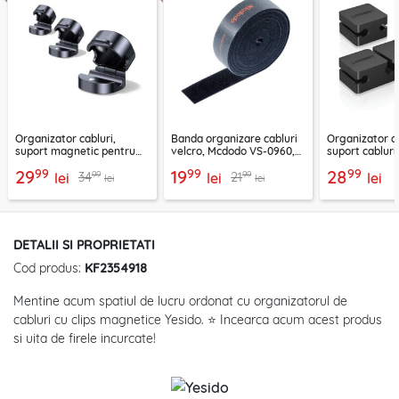
Organizator cabluri,
Banda organizare cabluri
Organizator ca
suport magnetic pentru
velcro, Mcdodo VS-0960,
suport cablur
birou Ugreen 45797
1m, negru
negru, 70585
99
99
99
29
19
28
99
99
34
21
lei
lei
lei
lei
lei
DETALII SI PROPRIETATI
Cod produs:
KF2354918
Mentine acum spatiul de lucru ordonat cu organizatorul de
cabluri cu clips magnetice Yesido. ⭐ Incearca acum acest produs
si uita de firele incurcate!