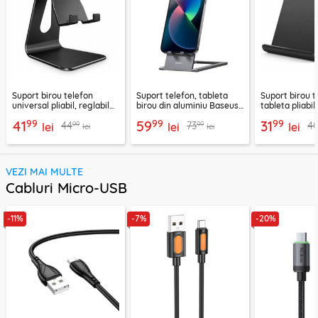
Suport birou telefon
Suport telefon, tableta
Suport birou t
universal pliabil, reglabil
birou din aluminiu Baseus,
tableta pliabil
aluminiu Techsuit Z4A,
LUKP000013
negru, ABS-B
99
99
99
41
59
31
99
99
44
73
4
negru
lei
lei
lei
lei
lei
VEZI MAI MULTE
Cabluri Micro-USB
-11%
-7%
-20%