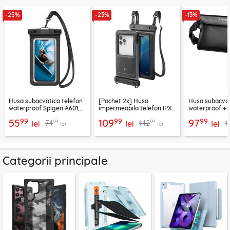
-25%
-23%
-13%
Husa subacvatica telefon
[Pachet 2x] Husa
Husa subacva
waterproof Spigen A601,
impermeabila telefon IPX8
waterproof +
negru
Spigen A611P, negru
impermeabila
99
99
99
55
109
97
99
99
74
142
1
lei
lei
lei
lei
lei
Categorii principale