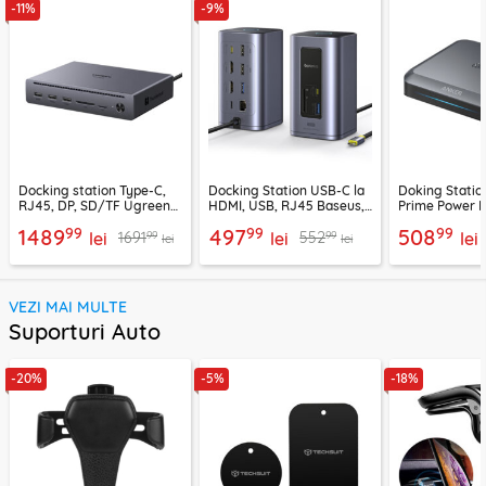
-11%
-9%
Docking station Type-C,
Docking Station USB-C la
Doking Statio
RJ45, DP, SD/TF Ugreen
HDMI, USB, RJ45 Baseus,
Prime Power 
75795F, 8K, 120Gbps, gri
B00568103813-00
2x Type-C, US
99
99
99
1489
497
508
99
99
1691
552
lei
lei
negru
lei
lei
lei
VEZI MAI MULTE
Suporturi Auto
-20%
-5%
-18%