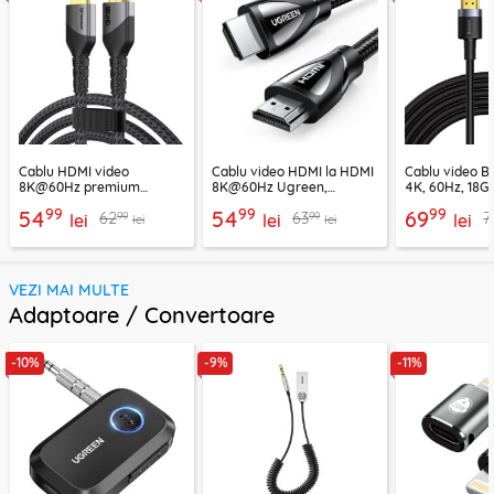
Cablu HDMI video
Cablu video HDMI la HDMI
Cablu video 
8K@60Hz premium
8K@60Hz Ugreen,
4K, 60Hz, 18G
Techsuit NexusVision Pro,
48Gbps, 2m, 80403
CADKLF-H01
99
99
99
54
54
69
99
99
62
63
7
2m
lei
lei
lei
lei
lei
VEZI MAI MULTE
Adaptoare / Convertoare
-10%
-9%
-11%