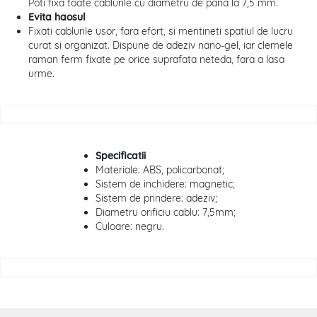
Poti fixa toate cablurile cu diametru de pana la 7,5 mm.
Evita haosul
Fixati cablurile usor, fara efort, si mentineti spatiul de lucru
curat si organizat. Dispune de adeziv nano-gel, iar clemele
raman ferm fixate pe orice suprafata neteda, fara a lasa
urme.
Specificatii
Materiale: ABS, policarbonat;
Sistem de inchidere: magnetic;
Sistem de prindere: adeziv;
Diametru orificiu cablu: 7,5mm;
Culoare: negru.