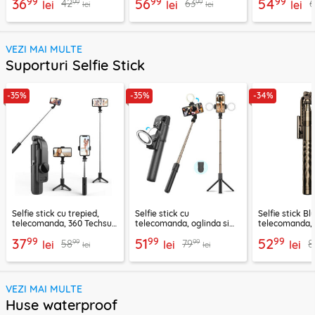
99
99
99
36
56
54
99
99
42
63
lei
lei
lei
lei
lei
VEZI MAI MULTE
Suporturi Selfie Stick
-35%
-35%
-34%
Selfie stick cu trepied,
Selfie stick cu
Selfie stick B
telecomanda, 360 Techsuit
telecomanda, oglinda si
telecomanda, 
L11, 73cm
LED Techsuit K13
K28, 175cm
99
99
99
37
51
52
99
99
58
79
8
lei
lei
lei
lei
lei
VEZI MAI MULTE
Huse waterproof