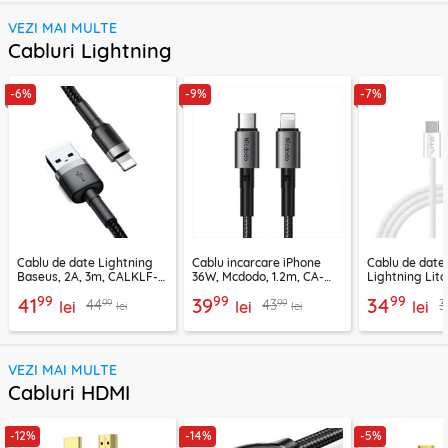
VEZI MAI MULTE
Cabluri Lightning
-6%
-9%
-7%
Cablu de date Lightning
Cablu incarcare iPhone
Cablu de date
Baseus, 2A, 3m, CALKLF-
36W, Mcdodo, 1.2m, CA-
Lightning Lito
RG1
2850
LD04CL
99
99
99
41
39
34
99
99
44
43
3
lei
lei
lei
lei
lei
VEZI MAI MULTE
Cabluri HDMI
-12%
-14%
-5%