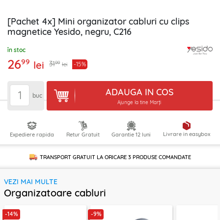
[Pachet 4x] Mini organizator cabluri cu clips
magnetice Yesido, negru, C216
în stoc
26
99
lei
99
31
-15%
lei
ADAUGA IN COS
buc
Ajunge la tine Marți
Livrare in easybox
Expediere rapida
Retur Gratuit
Garantie 12 luni
TRANSPORT GRATUIT LA ORICARE
3 PRODUSE
COMANDATE
VEZI MAI MULTE
Organizatoare cabluri
-14%
-9%