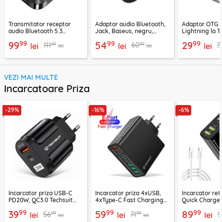
Transmitator receptor
Adaptor audio Bluetooth,
Adaptor OTG 
audio Bluetooth 5.3
Jack, Baseus, negru,
Lightning la T
Ugreen, CM596, negru
CABA01-01
Techsuit A11, g
99
99
99
99
54
29
99
99
111
60
3
lei
lei
lei
lei
lei
VEZI MAI MULTE
Incarcatoare Priza
-29%
-16%
-6%
Incarcator priza USB-C
Incarcator priza 4xUSB,
Incarcator re
PD20W, QC3.0 Techsuit
4xType-C Fast Charging
Quick Charge 
EasyPowerX, negru,
Techsuit OctaChargeX,
tip C Techsuit
99
99
99
39
59
89
99
99
56
71
9
CHPD038
lei
negru, CHPD224
lei
CHC2
lei
lei
lei