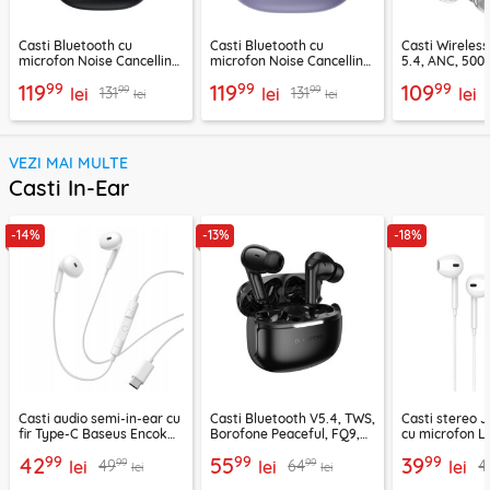
Casti Bluetooth cu
Casti Bluetooth cu
Casti Wireles
microfon Noise Cancelling
microfon Noise Cancelling
5.4, ANC, 500
Ugreen, negru, 45785
Ugreen, mov, 55430
Acefast H9, ar
99
99
99
119
119
109
99
99
131
131
lei
lei
lei
lei
lei
VEZI MAI MULTE
Casti In-Ear
-14%
-13%
-18%
Casti audio semi-in-ear cu
Casti Bluetooth V5.4, TWS,
Casti stereo 
fir Type-C Baseus Encok
Borofone Peaceful, FQ9,
cu microfon Li
CZ19, alb
negru
1.2m, alb
99
99
99
42
55
39
99
99
49
64
4
lei
lei
lei
lei
lei