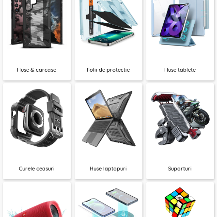
Huse & carcase
Folii de protectie
Huse tablete
Curele ceasuri
Huse laptopuri
Suporturi