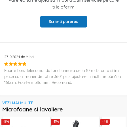
ti le oferim
Scrie-ti parerea
27.10.2024 de Mihai
Foarte bun. Telecomanda functioneaza de la 10m distanta si imi
place ca ai maner de rotire 360° plus ajustare in inaltime până la
160cm. Foarte multumim. Recomand.
VEZI MAI MULTE
Microfoane si lavaliere
-5%
-11%
-4%