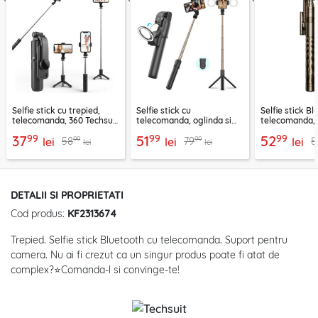
Selfie stick cu trepied,
Selfie stick cu
Selfie stick B
telecomanda, 360 Techsuit
telecomanda, oglinda si
telecomanda, 
L11, 73cm
LED Techsuit K13
K28, 175cm
99
99
99
37
51
52
99
99
58
79
8
lei
lei
lei
lei
lei
DETALII SI PROPRIETATI
Cod produs:
KF2313674
Trepied. Selfie stick Bluetooth cu telecomanda. Suport pentru
camera. Nu ai fi crezut ca un singur produs poate fi atat de
complex?⭐Comanda-l si convinge-te!