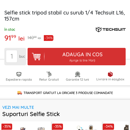
Selfie stick tripod stabil cu surub 1/4 Techsuit L16,
157cm
în stoc
91
99
lei
99
140
-34%
lei
ADAUGA IN COS
buc
Ajunge la tine Marți
Livrare in easybox
Expediere rapida
Retur Gratuit
Garantie 12 luni
TRANSPORT GRATUIT LA ORICARE
3 PRODUSE
COMANDATE
VEZI MAI MULTE
Suporturi Selfie Stick
-35%
-35%
-34%