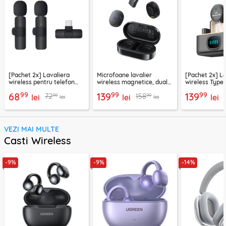
[Pachet 2x] Lavaliera
Microfoane lavalier
[Pachet 2x] L
wireless pentru telefon
wireless magnetice, dual
wireless Type
USB-C Techsuit
mic, Acefast R3
LW5, negru
99
99
99
68
139
139
99
99
72
158
XtreamMic LW2
lei
lei
lei
lei
lei
VEZI MAI MULTE
Casti Wireless
-9%
-9%
-14%