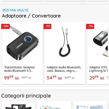
VEZI MAI MULTE
Adaptoare / Convertoare
-10%
-9%
-11%
Transmitator receptor
Adaptor audio Bluetooth,
Adaptor OTG 
audio Bluetooth 5.3
Jack, Baseus, negru,
Lightning la T
Ugreen, CM596, negru
CABA01-01
Techsuit A11, g
99
99
99
99
54
29
99
99
111
60
3
lei
lei
lei
lei
lei
Categorii principale