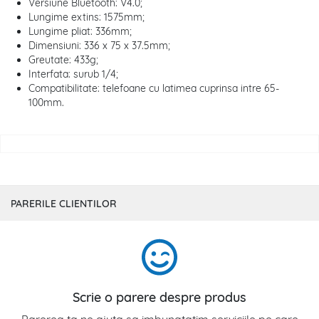
Versiune Bluetooth: V4.0;
Lungime extins: 1575mm;
Lungime pliat: 336mm;
Dimensiuni: 336 x 75 x 37.5mm;
Greutate: 433g;
Interfata: surub 1/4;
Compatibilitate: telefoane cu latimea cuprinsa intre 65-
100mm.
PARERILE CLIENTILOR
Scrie o parere despre produs
Parerea ta ne ajuta sa imbunatatim serviciile pe care