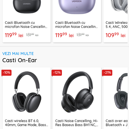
Casti Bluetooth cu
Casti Bluetooth cu
Casti Wireles
microfon Noise Cancelling
microfon Noise Cancelling
5.4, ANC, 500
Ugreen, negru, 45785
Ugreen, mov, 55430
Acefast H9, ar
99
99
99
119
119
109
99
99
131
131
lei
lei
lei
lei
lei
VEZI MAI MULTE
Casti On-Ear
-10%
-12%
-21%
Casti wireless BT 6.0,
Casti Noise Cancelling, Hi-
Casti over-ear
40mm, Game Mode, Bass
Res Baseus Bass BH1 NC,
Bluetooth + J
Boost, Acefast H13
negru, A0203703
EP10, 400mAh