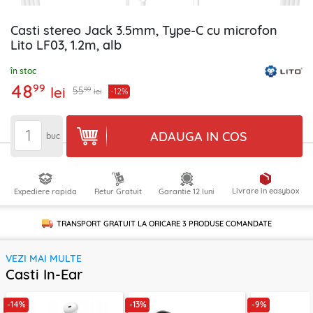
Casti stereo Jack 3.5mm, Type-C cu microfon
Lito LF03, 1.2m, alb
în stoc
48
99
lei
99
55
-12%
lei
ADAUGA IN COS
buc
Livrare in easybox
Expediere rapida
Retur Gratuit
Garantie 12 luni
TRANSPORT GRATUIT LA ORICARE
3 PRODUSE
COMANDATE
VEZI MAI MULTE
Casti In-Ear
-14%
-13%
-9%