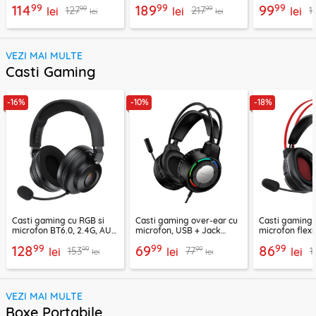
99
99
99
114
189
99
99
99
127
217
1
lei
lei
lei
lei
lei
VEZI MAI MULTE
Casti Gaming
-16%
-10%
-18%
Casti gaming cu RGB si
Casti gaming over-ear cu
Casti gaming c
microfon BT6.0, 2.4G, AUX
microfon, USB + Jack
microfon flexi
Acefast H15
3.5mm, Borofone Wave,
H16, 2m
99
99
99
128
69
86
99
99
153
77
1
lei
BO112
lei
lei
lei
lei
VEZI MAI MULTE
Boxe Portabile