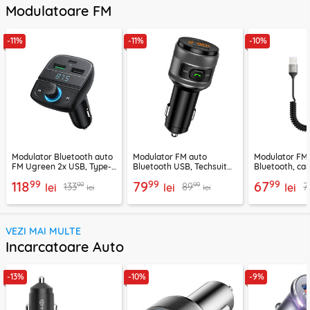
Modulatoare FM
-11%
-11%
-10%
Modulator Bluetooth auto
Modulator FM auto
Modulator FM
FM Ugreen 2x USB, Type-
Bluetooth USB, Techsuit
Bluetooth, car
C, MicroSD, negru, 80910
VoltTune MFM1
YAU32, negru
99
99
99
118
79
67
99
99
133
89
7
lei
lei
lei
lei
lei
VEZI MAI MULTE
Incarcatoare Auto
-13%
-10%
-9%