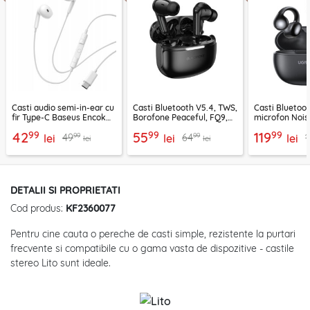
Casti audio semi-in-ear cu
Casti Bluetooth V5.4, TWS,
Casti Bluetoo
fir Type-C Baseus Encok
Borofone Peaceful, FQ9,
microfon Nois
CZ19, alb
negru
Ugreen, negr
99
99
99
42
55
119
99
99
49
64
1
lei
lei
lei
lei
lei
DETALII SI PROPRIETATI
Cod produs:
KF2360077
Pentru cine cauta o pereche de casti simple, rezistente la purtari
frecvente si compatibile cu o gama vasta de dispozitive - castile
stereo Lito sunt ideale.