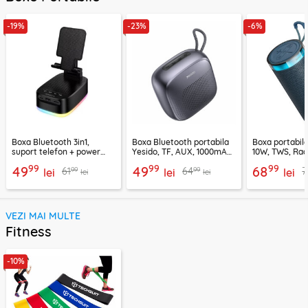
-19%
-23%
-6%
Boxa Bluetooth 3in1,
Boxa Bluetooth portabila
Boxa portabil
suport telefon + power
Yesido, TF, AUX, 1000mAh,
10W, TWS, Rad
bank, Borofone Marea,
YSW24, negru
Borofone Loud
99
99
99
49
49
68
99
99
61
64
7
BR200
lei
lei
lei
lei
lei
VEZI MAI MULTE
Fitness
-10%