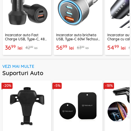
Incarcator auto Fast
Incarcator auto bricheta
Incarcator aut
Charge USB, Type-C, 48W
USB, Type-C 60W Techsuit
Charge cu cab
Techsuit C7, negru
C6, arginsiu
Lisen, PD65W,
99
99
99
36
56
54
99
99
42
63
lei
lei
lei
lei
lei
VEZI MAI MULTE
Suporturi Auto
-20%
-5%
-18%