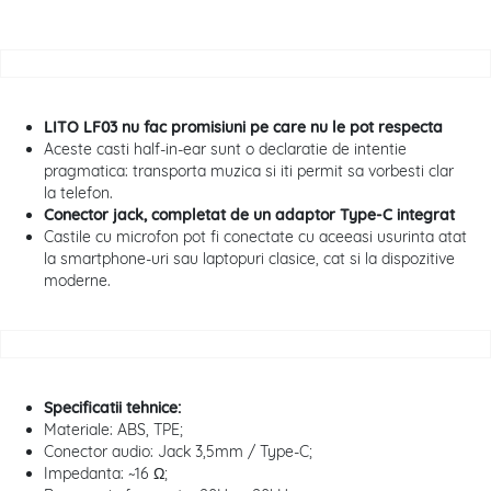
LITO LF03 nu fac promisiuni pe care nu le pot respecta
Aceste casti half-in-ear sunt o declaratie de intentie
pragmatica: transporta muzica si iti permit sa vorbesti clar
la telefon.
Conector jack, completat de un adaptor Type-C integrat
Castile cu microfon pot fi conectate cu aceeasi usurinta atat
la smartphone-uri sau laptopuri clasice, cat si la dispozitive
moderne.
Specificatii tehnice:
Materiale: ABS, TPE;
Conector audio: Jack 3,5mm / Type-C;
Impedanta: ~16 Ω;