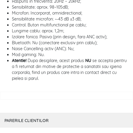
Raspuns in frecventa: 20Hz – 20kHz;
Sensibilitate: aprox. 98–105dB;
Microfon: Incorporat, omnidirectional;
Sensibilitate microfon: ~-43 dB ±3 dB;
Control: Buton multifunctional pe cablu;
Lungime cablu: aprox. 1,2m;
Izolare fonica: Pasiva (prin design, fara ANC activ);
Bluetooth: Nu (conectare exclusiv prin cablu);
Noise Cancelling activ (ANC): Nu;
Mod gaming: Nu.
Atentie!
Dupa desigilare, acest produs
NU
se accepta pentru
a fi returnat din motive de protectie a sanatatii sau igiena
corporala, fiind un produs care intra in contact direct cu
pielea si parul.
PARERILE CLIENTILOR