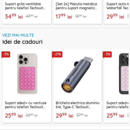
Suport grila ventilatie
[Set 2x] Placuta metalica
Suport auto m
pentru telefon Techsuit
pentru suport magnetic
Waterfall Tech
H01, negru
telefon Techsuit MP03,
negru / argint
99
99
99
34
17
29
99
99
43
18
3
lei
negru
lei
lei
lei
lei
VEZI MAI MULTE
Idei de cadouri
-3%
-21%
-3%
Suport adeziv cu ventuze
Bricheta electrica aluminiu
Suport adeziv
pentru telefon Techsuit
6W, Type-C Techsuit
pentru telefon
SPP-PAD
SmokeX ML1, gri
SL-PAD, roz
99
99
99
25
29
25
99
99
26
37
2
lei
lei
lei
lei
lei