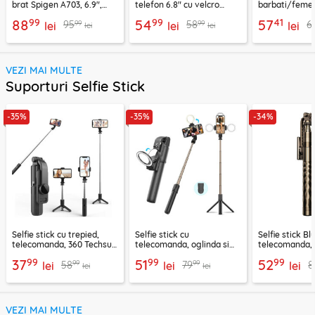
brat Spigen A703, 6.9",
telefon 6.8" cu velcro
barbati/femei
negru
Techsuit TH20, negru
CWB3, albastr
99
99
41
88
54
57
99
99
95
58
6
lei
lei
lei
lei
lei
VEZI MAI MULTE
Suporturi Selfie Stick
-35%
-35%
-34%
Selfie stick cu trepied,
Selfie stick cu
Selfie stick B
telecomanda, 360 Techsuit
telecomanda, oglinda si
telecomanda, 
L11, 73cm
LED Techsuit K13
K28, 175cm
99
99
99
37
51
52
99
99
58
79
8
lei
lei
lei
lei
lei
VEZI MAI MULTE