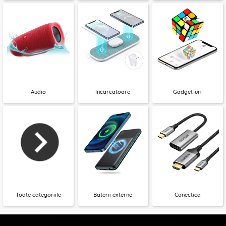
Audio
Incarcatoare
Gadget-uri
Toate categoriile
Baterii externe
Conectica