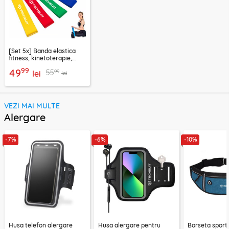
[Set 5x] Banda elastica
fitness, kinetoterapie,
exercitii, sport Techsuit
99
49
99
55
lei
lei
VEZI MAI MULTE
Alergare
-7%
-6%
-10%
Husa telefon alergare
Husa alergare pentru
Borseta sport