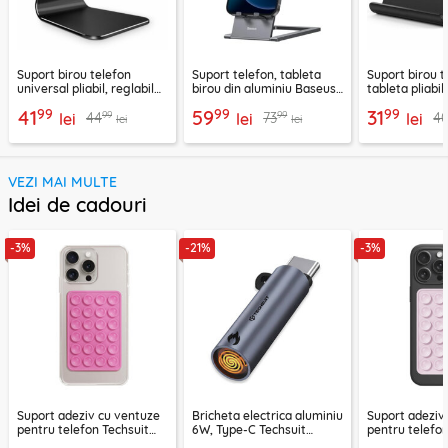
Suport birou telefon
Suport telefon, tableta
Suport birou t
universal pliabil, reglabil
birou din aluminiu Baseus,
tableta pliabil
aluminiu Techsuit Z4A,
LUKP000013
negru, ABS-B
99
99
99
41
59
31
99
99
44
73
4
negru
lei
lei
lei
lei
lei
VEZI MAI MULTE
Idei de cadouri
-3%
-21%
-3%
Suport adeziv cu ventuze
Bricheta electrica aluminiu
Suport adeziv
pentru telefon Techsuit
6W, Type-C Techsuit
pentru telefon
SPP-PAD
SmokeX ML1, gri
SL-PAD, roz