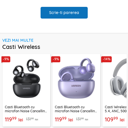
Scrie-ti parerea
VEZI MAI MULTE
Casti Wireless
-9%
-9%
-14%
Casti Bluetooth cu
Casti Bluetooth cu
Casti Wireles
microfon Noise Cancelling
microfon Noise Cancelling
5.4, ANC, 500
Ugreen, negru, 45785
Ugreen, mov, 55430
Acefast H9, ar
99
99
99
119
119
109
99
99
131
131
lei
lei
lei
lei
lei