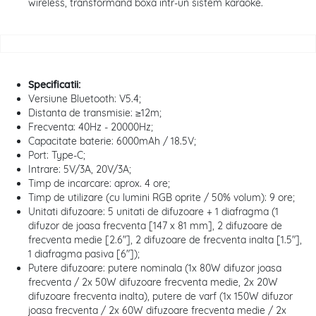
wireless, transformand boxa intr-un sistem karaoke.
Specificatii:
Versiune Bluetooth: V5.4;
Distanta de transmisie: ≥12m;
Frecventa: 40Hz - 20000Hz;
Capacitate baterie: 6000mAh / 18.5V;
Port: Type-C;
Intrare: 5V/3A, 20V/3A;
Timp de incarcare: aprox. 4 ore;
Timp de utilizare (cu lumini RGB oprite / 50% volum): 9 ore;
Unitati difuzoare: 5 unitati de difuzoare + 1 diafragma (1
difuzor de joasa frecventa [147 x 81 mm], 2 difuzoare de
frecventa medie [2.6"], 2 difuzoare de frecventa inalta [1.5"],
1 diafragma pasiva [6"]);
Putere difuzoare: putere nominala (1x 80W difuzor joasa
frecventa / 2x 50W difuzoare frecventa medie, 2x 20W
difuzoare frecventa inalta), putere de varf (1x 150W difuzor
joasa frecventa / 2x 60W difuzoare frecventa medie / 2x