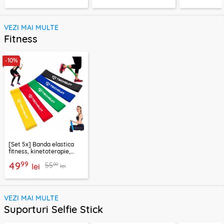
VEZI MAI MULTE
Fitness
-10%
[Set 5x] Banda elastica
fitness, kinetoterapie,
exercitii, sport Techsuit
99
49
99
55
lei
lei
VEZI MAI MULTE
Suporturi Selfie Stick