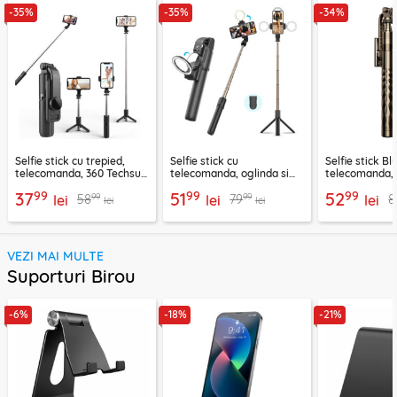
-35%
-35%
-34%
Selfie stick cu trepied,
Selfie stick cu
Selfie stick B
telecomanda, 360 Techsuit
telecomanda, oglinda si
telecomanda, 
L11, 73cm
LED Techsuit K13
K28, 175cm
99
99
99
37
51
52
99
99
58
79
8
lei
lei
lei
lei
lei
VEZI MAI MULTE
Suporturi Birou
-6%
-18%
-21%