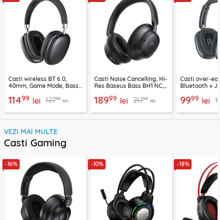
Casti wireless BT 6.0,
Casti Noise Cancelling, Hi-
Casti over-ear
40mm, Game Mode, Bass
Res Baseus Bass BH1 NC,
Bluetooth + J
Boost, Acefast H13
negru, A0203703
EP10, 400mAh
99
99
99
114
189
99
99
99
127
217
1
lei
lei
lei
lei
lei
VEZI MAI MULTE
Casti Gaming
-16%
-10%
-18%