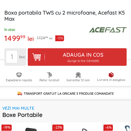
Boxa portabila TWS cu 2 microfoane, Acefast K5
Max
în stoc
1499
99
lei
99
1724
-13%
lei
ADAUGA IN COS
buc
Ajunge la tine Sâmbătă
Livrare in easybox
Expediere rapida
Retur Gratuit
Garantie 12 luni
TRANSPORT GRATUIT LA ORICARE
3 PRODUSE
COMANDATE
VEZI MAI MULTE
Boxe Portabile
-19%
-23%
-6%