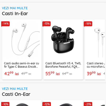
VEZI MAI MULTE
Casti In-Ear
-14%
-13%
-18%
Casti audio semi-in-ear cu
Casti Bluetooth V5.4, TWS,
Casti stereo 
fir Type-C Baseus Encok
Borofone Peaceful, FQ9,
cu microfon Li
CZ19, alb
negru
1.2m, alb
99
99
99
42
55
39
99
99
49
64
4
lei
lei
lei
lei
lei
VEZI MAI MULTE
Casti On-Ear
-10%
-12%
-21%