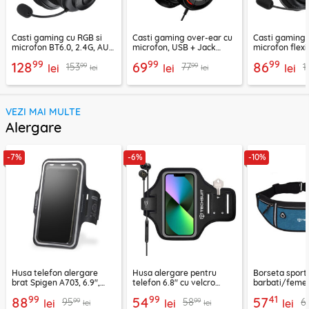
Casti gaming cu RGB si
Casti gaming over-ear cu
Casti gaming c
microfon BT6.0, 2.4G, AUX
microfon, USB + Jack
microfon flexi
Acefast H15
3.5mm, Borofone Wave,
H16, 2m
99
99
99
128
69
86
99
99
153
77
1
lei
BO112
lei
lei
lei
lei
VEZI MAI MULTE
Alergare
-7%
-6%
-10%
Husa telefon alergare
Husa alergare pentru
Borseta sport
brat Spigen A703, 6.9",
telefon 6.8" cu velcro
barbati/femei
negru
Techsuit TH20, negru
CWB3, albastr
99
99
41
88
54
57
99
99
95
58
6
lei
lei
lei
lei
lei