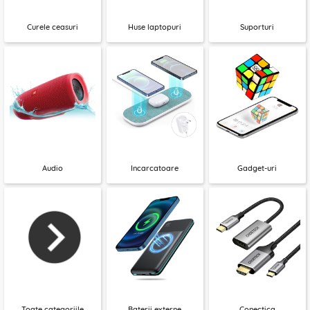
Curele ceasuri
Huse laptopuri
Suporturi
Audio
Incarcatoare
Gadget-uri
Toate categoriile
Baterii externe
Conectica