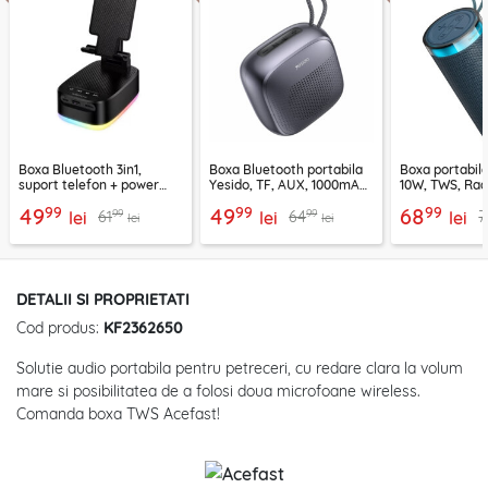
Boxa Bluetooth 3in1,
Boxa Bluetooth portabila
Boxa portabil
suport telefon + power
Yesido, TF, AUX, 1000mAh,
10W, TWS, Rad
bank, Borofone Marea,
YSW24, negru
Borofone Loud
99
99
99
49
49
68
99
99
61
64
7
BR200
lei
lei
lei
lei
lei
DETALII SI PROPRIETATI
Cod produs:
KF2362650
Solutie audio portabila pentru petreceri, cu redare clara la volum
mare si posibilitatea de a folosi doua microfoane wireless.
Comanda boxa TWS Acefast!