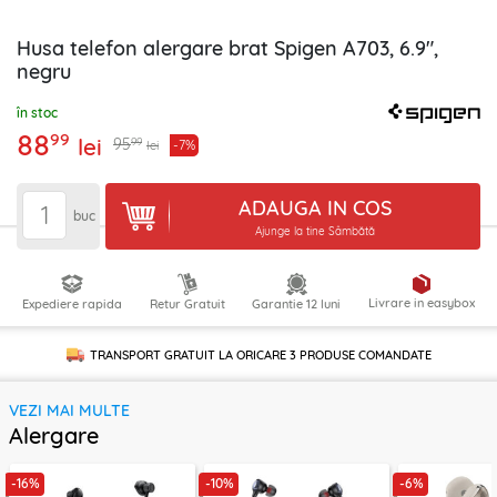
Husa telefon alergare brat Spigen A703, 6.9",
negru
în stoc
88
99
lei
99
95
-7%
lei
ADAUGA IN COS
buc
Ajunge la tine Sâmbătă
Livrare in easybox
Expediere rapida
Retur Gratuit
Garantie 12 luni
TRANSPORT GRATUIT LA ORICARE
3 PRODUSE
COMANDATE
VEZI MAI MULTE
Alergare
-16%
-10%
-6%