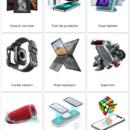
Huse & carcase
Folii de protectie
Huse tablete
Curele ceasuri
Huse laptopuri
Suporturi