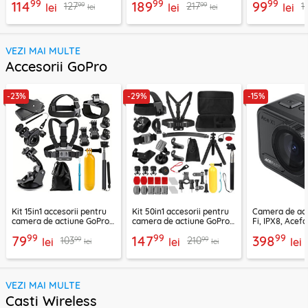
99
99
99
114
189
99
99
99
127
217
1
lei
lei
lei
lei
lei
VEZI MAI MULTE
Accesorii GoPro
-23%
-29%
-15%
Kit 15in1 accesorii pentru
Kit 50in1 accesorii pentru
Camera de act
camera de actiune GoPro
camera de actiune GoPro,
Fi, IPX8, Acef
Hero Techsuit CamQuest
SJCAM, Techsuit
99
99
99
79
147
398
99
99
103
210
SA15
lei
CamQuest SA50
lei
lei
lei
lei
VEZI MAI MULTE
Casti Wireless