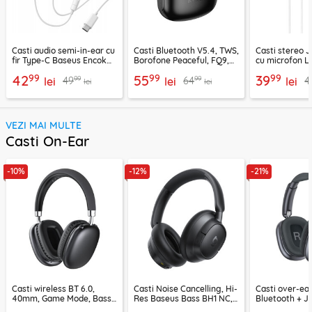
Casti audio semi-in-ear cu
Casti Bluetooth V5.4, TWS,
Casti stereo 
fir Type-C Baseus Encok
Borofone Peaceful, FQ9,
cu microfon Li
CZ19, alb
negru
1.2m, alb
99
99
99
42
55
39
99
99
49
64
4
lei
lei
lei
lei
lei
VEZI MAI MULTE
Casti On-Ear
-10%
-12%
-21%
Casti wireless BT 6.0,
Casti Noise Cancelling, Hi-
Casti over-ear
40mm, Game Mode, Bass
Res Baseus Bass BH1 NC,
Bluetooth + J
Boost, Acefast H13
negru, A0203703
EP10, 400mAh