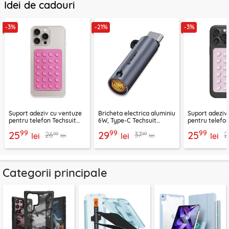
Idei de cadouri
-3%
-21%
-3%
Suport adeziv cu ventuze
Bricheta electrica aluminiu
Suport adeziv
pentru telefon Techsuit
6W, Type-C Techsuit
pentru telefon
SPP-PAD
SmokeX ML1, gri
SL-PAD, roz
99
99
99
25
29
25
99
99
26
37
2
lei
lei
lei
lei
lei
Categorii principale