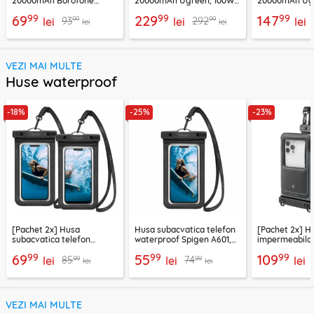
20000mAh Borofone
20000mAh Ugreen, 100W,
20000mAh Ugr
BJ78A, negru
negru, 25188
25683
99
99
99
69
229
147
99
99
93
292
lei
lei
lei
lei
lei
VEZI MAI MULTE
Huse waterproof
-18%
-25%
-23%
[Pachet 2x] Husa
Husa subacvatica telefon
[Pachet 2x] H
subacvatica telefon
waterproof Spigen A601,
impermeabila 
waterproof Spigen A601,
negru
Spigen A611P,
99
99
99
69
55
109
99
99
85
74
negru
lei
lei
lei
lei
lei
VEZI MAI MULTE