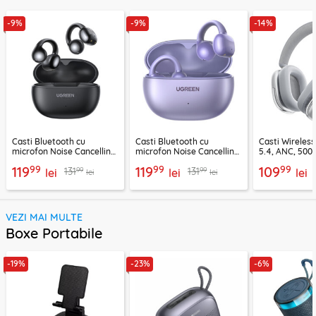
-9%
-9%
-14%
Casti Bluetooth cu
Casti Bluetooth cu
Casti Wireles
microfon Noise Cancelling
microfon Noise Cancelling
5.4, ANC, 500
Ugreen, negru, 45785
Ugreen, mov, 55430
Acefast H9, ar
99
99
99
119
119
109
99
99
131
131
lei
lei
lei
lei
lei
VEZI MAI MULTE
Boxe Portabile
-19%
-23%
-6%