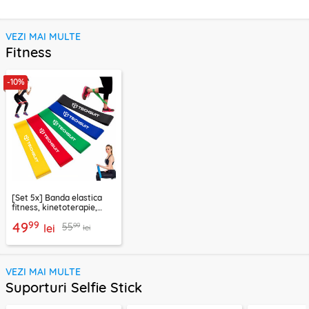
VEZI MAI MULTE
Fitness
-10%
[Set 5x] Banda elastica
fitness, kinetoterapie,
exercitii, sport Techsuit
99
49
99
55
lei
lei
VEZI MAI MULTE
Suporturi Selfie Stick