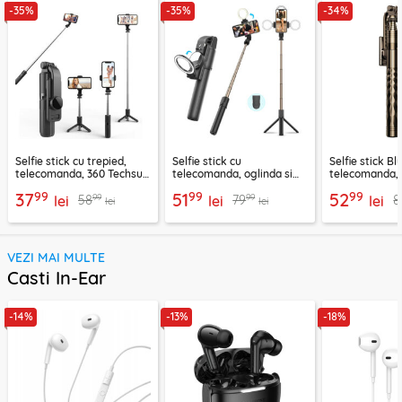
-35%
-35%
-34%
Selfie stick cu trepied,
Selfie stick cu
Selfie stick B
telecomanda, 360 Techsuit
telecomanda, oglinda si
telecomanda, 
L11, 73cm
LED Techsuit K13
K28, 175cm
99
99
99
37
51
52
99
99
58
79
8
lei
lei
lei
lei
lei
VEZI MAI MULTE
Casti In-Ear
-14%
-13%
-18%