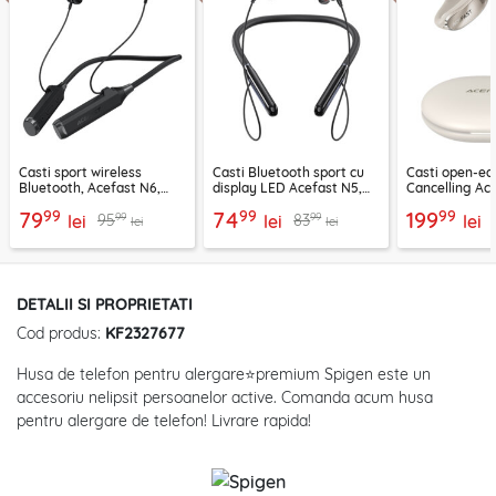
Casti sport wireless
Casti Bluetooth sport cu
Casti open-ea
Bluetooth, Acefast N6,
display LED Acefast N5,
Cancelling Ac
1000mAh, negru
200mAh, IPX4
400mAh, auri
99
99
99
79
74
199
99
99
95
83
lei
lei
lei
lei
lei
DETALII SI PROPRIETATI
Cod produs:
KF2327677
Husa de telefon pentru alergare⭐premium Spigen este un
accesoriu nelipsit persoanelor active. Comanda acum husa
pentru alergare de telefon! Livrare rapida!