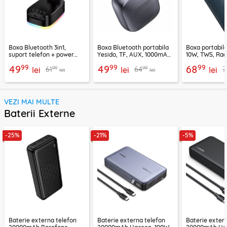
Boxa Bluetooth 3in1,
Boxa Bluetooth portabila
Boxa portabil
suport telefon + power
Yesido, TF, AUX, 1000mAh,
10W, TWS, Rad
bank, Borofone Marea,
YSW24, negru
Borofone Loud
99
99
99
49
49
68
99
99
61
64
7
BR200
lei
lei
lei
lei
lei
VEZI MAI MULTE
Baterii Externe
-25%
-21%
-5%
Baterie externa telefon
Baterie externa telefon
Baterie exter