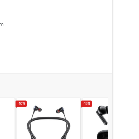
im
-10%
-13%