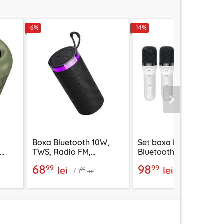
-6%
-14%
Urmatorul
Boxa Bluetooth 10W,
Set boxa karaoke
TWS, Radio FM,
Bluetooth + microfoan
do,
Borofone Loud, BR105
Yesido YSW36, alb
68
98
99
99
lei
lei
73
115
99
99
lei
lei