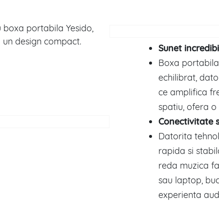
 boxa portabila Yesido,
 si un design compact.
Sunet incredibi
Boxa portabila 
echilibrat, dat
ce amplifica fr
spatiu, ofera o
Conectivitate 
Datorita tehnol
rapida si stabi
reda muzica far
sau laptop, bu
experienta aud