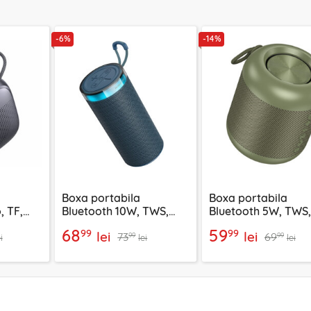
-6%
-14%
Boxa portabila
Boxa portabila
, TF,
Bluetooth 10W, TWS,
Bluetooth 5W, TWS,
YSW24,
Radio FM, Borofone
Borofone Gratifica
68
59
99
99
lei
lei
73
69
Loud, BR105
BR102
99
99
i
lei
lei