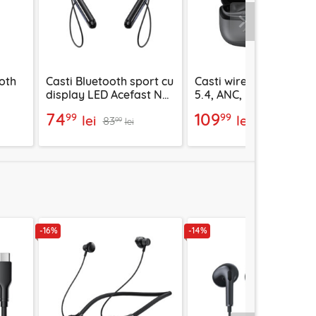
Urmatorul
oth
Casti Bluetooth sport cu
Casti wireless Bluetoo
display LED Acefast N5,
5.4, ANC, ENC, Acefast
b
200mAh, IPX4
W5, negru
74
109
99
99
lei
lei
83
126
99
99
lei
lei
-16%
-14%