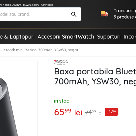
ni, Yesido, 700mAh, YSW30, negru - CatMobile
Transport g
3 produse
te & Laptopuri
Accesorii SmartWatch
Suporturi
Inca
Bluetooth mini, Yesido, 700mAh, YSW30, negru
Boxa portabila Bluet
700mAh, YSW30, ne
în stoc
65
99
lei
74
-12%
99
lei