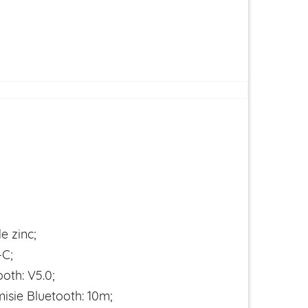
de zinc;
-C;
oth: V5.0;
isie Bluetooth: 10m;