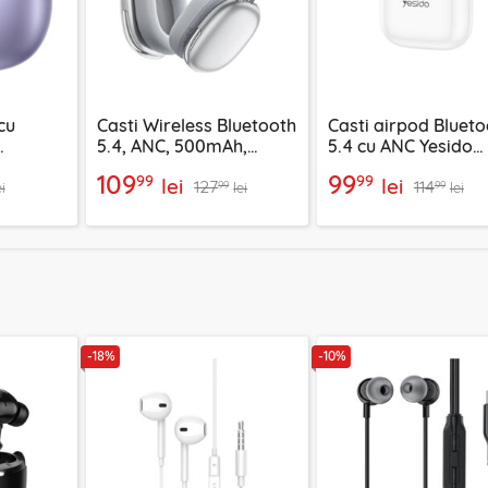
cu
Casti Wireless Bluetooth
Casti airpod Blueto
5.4, ANC, 500mAh,
5.4 cu ANC Yesido
en, mov,
Acefast H9, argintiu
TWS32, 300mAh, al
109
99
99
99
lei
lei
127
114
99
99
ei
lei
lei
-18%
-10%