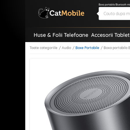
Boxa portabila Bluetooth mi
Huse & Folii Telefoane
Accesorii Table
Toate categoriile
Audio
Boxe Portabile
Boxa portabila 