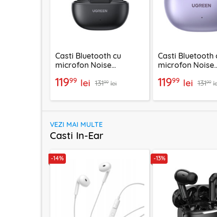
Casti Bluetooth cu
Casti Bluetooth 
microfon Noise
microfon Noise
Cancelling Ugreen,
Cancelling Ugre
119
119
99
99
lei
lei
131
131
negru, 45785
55430
99
99
lei
l
VEZI MAI MULTE
Casti In-Ear
-14%
-13%