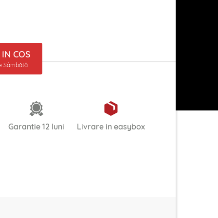
IN COS
ne Sâmbătă
Garantie 12 luni
Livrare in easybox