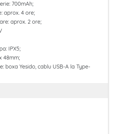
erie: 700mAh;
: aprox. 4 ore;
re: aprox. 2 ore;
V
pa: IPX5;
 x 48mm;
de: boxa Yesido, cablu USB-A la Type-