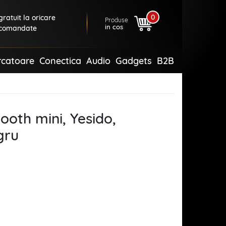
0
ratuit la oricare
Produse
in cos
comandate
rcatoare
Conectica
Audio
Gadgets
B2B
ooth mini, Yesido,
gru