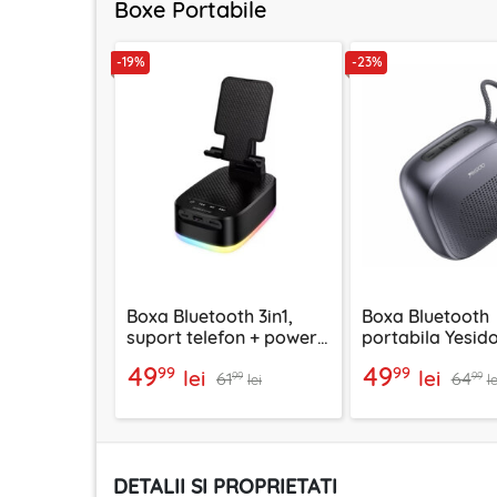
Boxe Portabile
-19%
-23%
Boxa Bluetooth 3in1,
Boxa Bluetooth
suport telefon + power
portabila Yesido
bank, Borofone Marea,
AUX, 1000mAh, 
49
49
99
99
lei
lei
61
64
BR200
negru
99
99
lei
le
DETALII SI PROPRIETATI