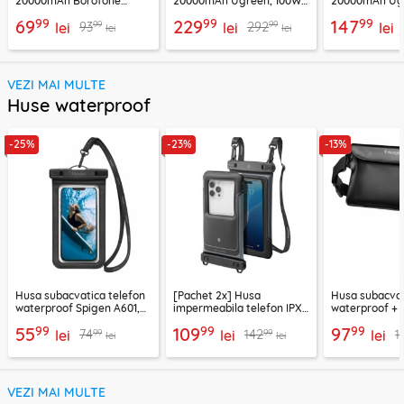
20000mAh Borofone
20000mAh Ugreen, 100W,
20000mAh Ugr
BJ78A, negru
negru, 25188
25683
99
99
99
69
229
147
99
99
93
292
lei
lei
lei
lei
lei
VEZI MAI MULTE
Huse waterproof
-25%
-23%
-13%
Husa subacvatica telefon
[Pachet 2x] Husa
Husa subacva
waterproof Spigen A601,
impermeabila telefon IPX8
waterproof +
negru
Spigen A611P, negru
impermeabila
99
99
99
55
109
97
99
99
74
142
1
lei
lei
lei
lei
lei
VEZI MAI MULTE