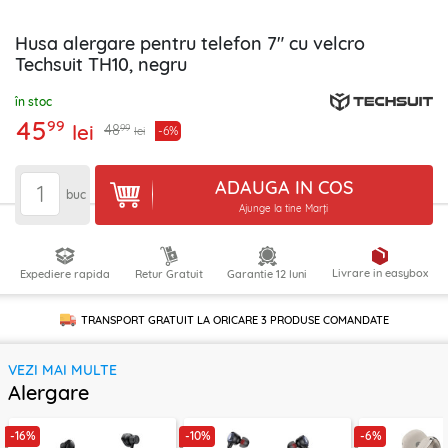
Husa alergare pentru telefon 7" cu velcro
Techsuit TH10, negru
în stoc
45
99
lei
99
48
-6%
lei
ADAUGA IN COS
buc
Ajunge la tine Marți
Livrare in easybox
Expediere rapida
Retur Gratuit
Garantie 12 luni
TRANSPORT GRATUIT LA ORICARE
3 PRODUSE
COMANDATE
VEZI MAI MULTE
Alergare
-16%
-10%
-6%