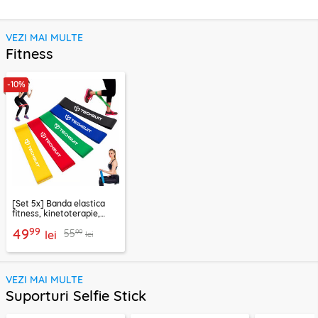
VEZI MAI MULTE
Fitness
-10%
[Set 5x] Banda elastica
fitness, kinetoterapie,
exercitii, sport Techsuit
99
49
99
55
lei
lei
VEZI MAI MULTE
Suporturi Selfie Stick