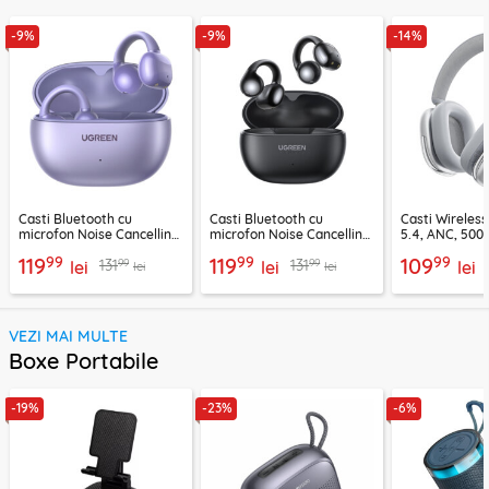
-9%
-9%
-14%
Casti Bluetooth cu
Casti Bluetooth cu
Casti Wireles
microfon Noise Cancelling
microfon Noise Cancelling
5.4, ANC, 500
Ugreen, mov, 55430
Ugreen, negru, 45785
Acefast H9, ar
99
99
99
119
119
109
99
99
131
131
lei
lei
lei
lei
lei
VEZI MAI MULTE
Boxe Portabile
-19%
-23%
-6%