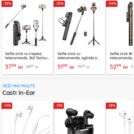
-35%
-35%
-34%
Selfie stick cu trepied,
Selfie stick cu
Selfie stick B
telecomanda, 360 Techsuit
telecomanda, oglinda si
telecomanda, 
L11, 73cm
LED Techsuit K13
K28, 175cm
99
99
99
37
51
52
99
99
58
79
8
lei
lei
lei
lei
lei
VEZI MAI MULTE
Casti In-Ear
-14%
-13%
-18%