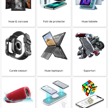
Huse & carcase
Folii de protectie
Huse tablete
Curele ceasuri
Huse laptopuri
Suporturi