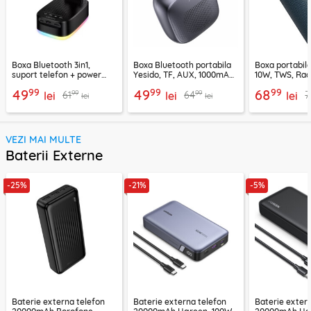
Boxa Bluetooth 3in1,
Boxa Bluetooth portabila
Boxa portabil
suport telefon + power
Yesido, TF, AUX, 1000mAh,
10W, TWS, Rad
bank, Borofone Marea,
YSW24, negru
Borofone Loud
99
99
99
49
49
68
99
99
61
64
7
BR200
lei
lei
lei
lei
lei
VEZI MAI MULTE
Baterii Externe
-25%
-21%
-5%
Baterie externa telefon
Baterie externa telefon
Baterie exter