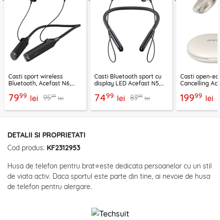
Casti sport wireless
Casti Bluetooth sport cu
Casti open-ea
Bluetooth, Acefast N6,
display LED Acefast N5,
Cancelling Ac
1000mAh, negru
200mAh, IPX4
400mAh, auri
99
99
99
79
74
199
99
99
95
83
lei
lei
lei
lei
lei
DETALII SI PROPRIETATI
Cod produs:
KF2312953
Husa de telefon pentru brat⭐este dedicata persoanelor cu un stil
de viata activ. Daca sportul este parte din tine, ai nevoie de husa
de telefon pentru alergare.