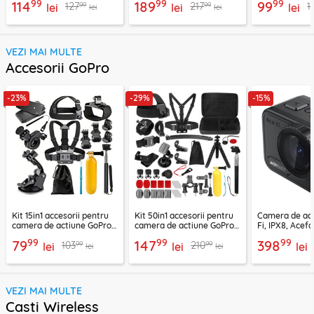
99
99
99
114
189
99
99
99
127
217
1
lei
lei
lei
lei
lei
VEZI MAI MULTE
Accesorii GoPro
-23%
-29%
-15%
Kit 15in1 accesorii pentru
Kit 50in1 accesorii pentru
Camera de act
camera de actiune GoPro
camera de actiune GoPro,
Fi, IPX8, Acef
Hero Techsuit CamQuest
SJCAM, Techsuit
99
99
99
79
147
398
99
99
103
210
SA15
lei
CamQuest SA50
lei
lei
lei
lei
VEZI MAI MULTE
Casti Wireless