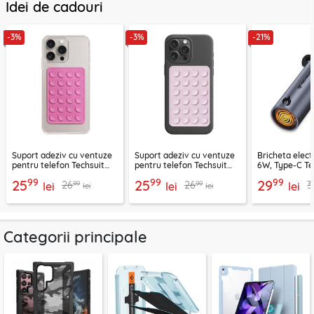
Idei de cadouri
-3%
-3%
-21%
Suport adeziv cu ventuze
Suport adeziv cu ventuze
Bricheta elect
pentru telefon Techsuit
pentru telefon Techsuit
6W, Type-C Te
SPP-PAD
SL-PAD, roz
SmokeX ML1, g
99
99
99
25
25
29
99
99
26
26
3
lei
lei
lei
lei
lei
Categorii principale