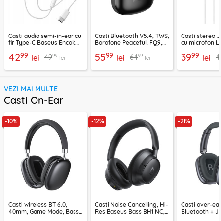
Casti audio semi-in-ear cu
Casti Bluetooth V5.4, TWS,
Casti stereo 
fir Type-C Baseus Encok
Borofone Peaceful, FQ9,
cu microfon Li
CZ19, alb
negru
1.2m, alb
99
99
99
42
55
39
99
99
49
64
4
lei
lei
lei
lei
lei
VEZI MAI MULTE
Casti On-Ear
-10%
-12%
-21%
Casti wireless BT 6.0,
Casti Noise Cancelling, Hi-
Casti over-ear
40mm, Game Mode, Bass
Res Baseus Bass BH1 NC,
Bluetooth + J
Boost, Acefast H13
negru, A0203703
EP10, 400mAh