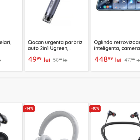
lari,
Ciocan urgenta parbriz
Oglinda retrovizoa
auto 2in1 Ugreen,
inteligenta, camera
Baseus,
argintiu, 35347
auto oglinda 4K Ye
49
448
99
99
lei
lei
58
477
KM24
99
99
i
lei
le
-14%
-10%