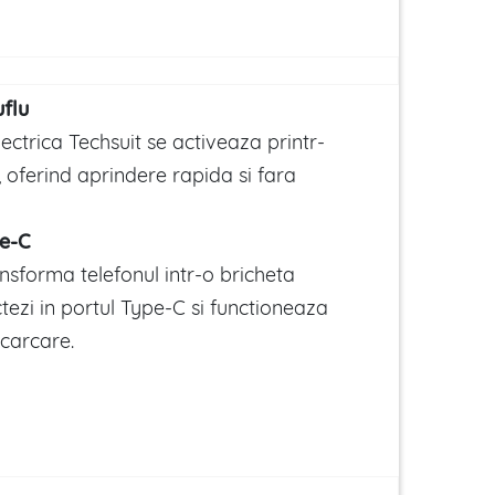
uflu
lectrica Techsuit se activeaza printr-
, oferind aprindere rapida si fara
e-C
ansforma telefonul intr-o bricheta
ectezi in portul Type-C si functioneaza
ncarcare.