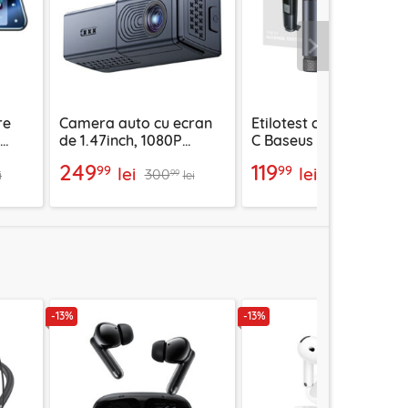
Urmatorul
re
Camera auto cu ecran
Etilotest cu display US
de 1.47inch, 1080P
C Baseus CRCX-01,
sido
Yesido KM22, negru
negru
249
119
99
99
lei
lei
300
133
99
99
i
lei
lei
-13%
-13%