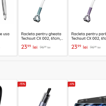
ie usa
Racleta pentru gheata
Racleta pentru par
Techsuit CX 002, 61cm,
Techsuit CX 002, 61
FZT-
verde
mov
23
23
99
99
lei
lei
96
96
99
99
i
lei
lei
-15%
-6%