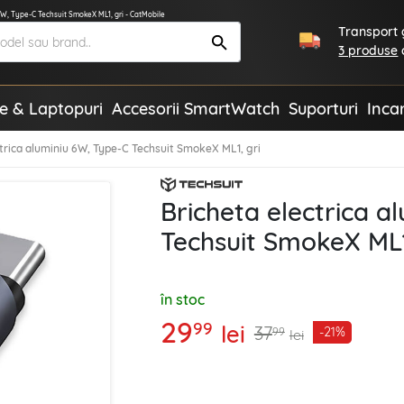
 6W, Type-C Techsuit SmokeX ML1, gri - CatMobile
Transport g
3 produse
te & Laptopuri
Accesorii SmartWatch
Suporturi
Inca
ctrica aluminiu 6W, Type-C Techsuit SmokeX ML1, gri
Bricheta electrica a
Techsuit SmokeX ML1
în stoc
29
99
lei
37
-21%
99
lei