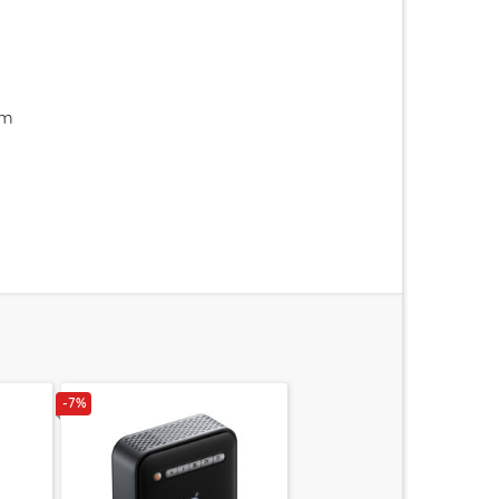
im
-7%