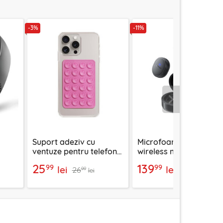
-3%
-11%
Urmatorul
Suport adeziv cu
Microfoane lavalier
ventuze pentru telefon
wireless magnetice,
mAh
Techsuit SPP-PAD
dual mic, Acefast R3
25
139
99
99
lei
lei
26
158
99
99
lei
lei