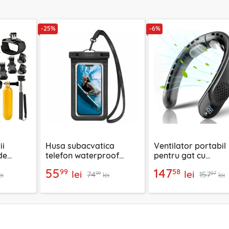
-25%
-6%
ii
Husa subacvatica
Ventilator portabil
de
telefon waterproof
pentru gat cu
Hero
Spigen A601, negru
acumulator 4000
55
147
99
58
lei
lei
74
157
est SA15
Techsuit S8
99
07
ei
lei
lei