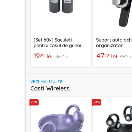
[Set 60x] Saculeti
Suport auto oche
pentru cosul de gunoi
organizator
auto Baseus, CRLJD-0G
multifunctional 
19
47
99
99
lei
lei
26
49
gri
99
99
lei
le
VEZI MAI MULTE
Casti Wireless
-9%
-9%