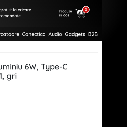
0
ratuit la oricare
Produse
in cos
comandate
rcatoare
Conectica
Audio
Gadgets
B2B
luminiu 6W, Type-C
, gri