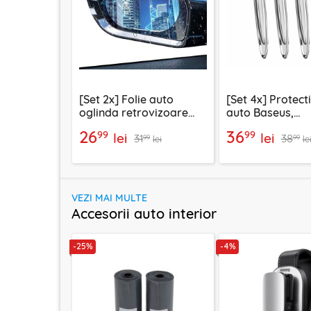
[Set 2x] Folie auto
[Set 4x] Protect
oglinda retrovizoare
auto Baseus,
anticondens Techsuit, 95
transparent, CR
26
36
99
99
lei
lei
31
38
x 135mm
A02
99
99
lei
le
VEZI MAI MULTE
Accesorii auto interior
-25%
-4%