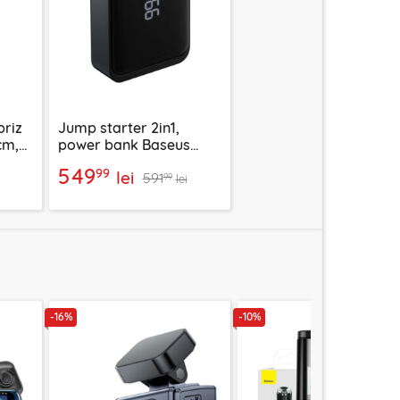
briz
Jump starter 2in1,
cm,
power bank Baseus
Super Energy,
549
99
lei
591
12000mAh
99
lei
-16%
-10%