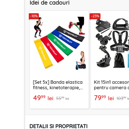
Idei de cadouri
-10%
-23%
[Set 5x] Banda elastica
Kit 15in1 accesor
fitness, kinetoterapie,
pentru camera 
exercitii, sport Techsuit
actiune GoPro 
49
79
99
99
lei
lei
55
103
Techsuit CamQu
99
99
lei
l
DETALII SI PROPRIETATI