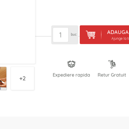
ADAUGA 
buc
Ajunge la t
Expediere rapida
Retur Gratuit
2