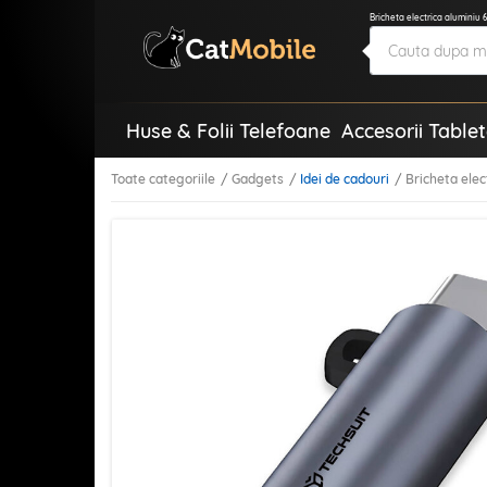
Bricheta electrica aluminiu
Huse & Folii Telefoane
Accesorii Table
Toate categoriile
Gadgets
Idei de cadouri
Bricheta ele