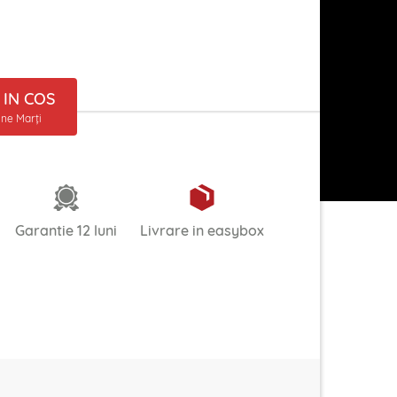
IN COS
ine Marți
Garantie 12 luni
Livrare in easybox