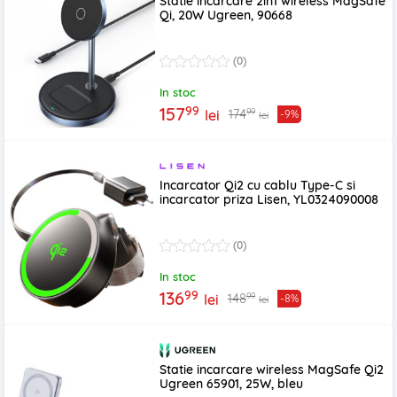
Statie incarcare 2in1 wireless MagSafe
Qi, 20W Ugreen, 90668
(0)
In stoc
99
157
99
174
lei
-9%
lei
Incarcator Qi2 cu cablu Type-C si
incarcator priza Lisen, YL0324090008
(0)
In stoc
99
136
99
148
lei
-8%
lei
Statie incarcare wireless MagSafe Qi2
Ugreen 65901, 25W, bleu