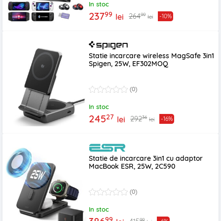
In stoc
99
237
99
264
lei
-10%
lei
Statie incarcare wireless MagSafe 3in1
Spigen, 25W, EF302MOQ
(0)
In stoc
27
245
36
292
lei
-16%
lei
Statie de incarcare 3in1 cu adaptor
MacBook ESR, 25W, 2C590
(0)
In stoc
99
99