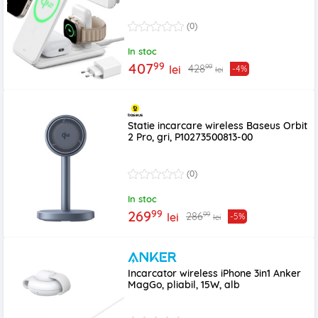
(0)
In stoc
99
407
99
428
lei
-4%
lei
Statie incarcare wireless Baseus Orbit
2 Pro, gri, P10273500813-00
(0)
In stoc
99
269
99
286
lei
-5%
lei
Incarcator wireless iPhone 3in1 Anker
MagGo, pliabil, 15W, alb