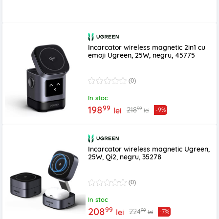
Incarcator wireless magnetic 2in1 cu
emoji Ugreen, 25W, negru, 45775
(0)
In stoc
99
198
99
218
lei
-9%
lei
Incarcator wireless magnetic Ugreen,
25W, Qi2, negru, 35278
(0)
In stoc
99
208
99
224
lei
-7%
lei