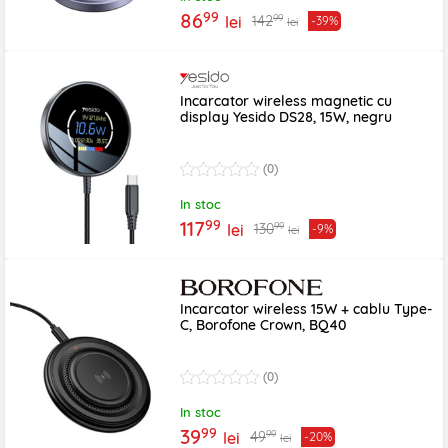
99
86
99
142
lei
-39%
lei
Incarcator wireless magnetic cu
display Yesido DS28, 15W, negru
(0)
In stoc
99
117
99
130
lei
-9%
lei
Incarcator wireless 15W + cablu Type-
C, Borofone Crown, BQ40
(0)
In stoc
99
39
99
49
lei
-20%
lei