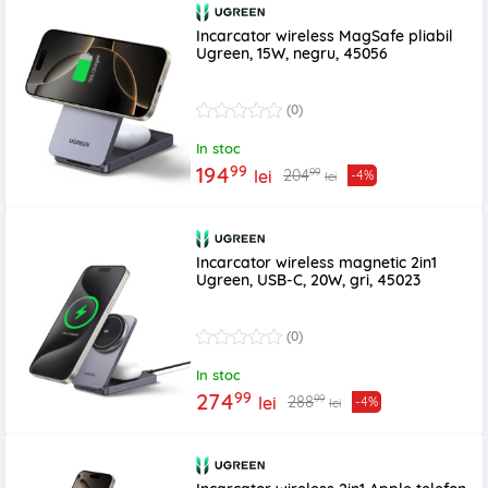
Incarcator wireless MagSafe pliabil
Ugreen, 15W, negru, 45056
(0)
In stoc
99
194
99
204
lei
-4%
lei
Incarcator wireless magnetic 2in1
Ugreen, USB-C, 20W, gri, 45023
(0)
In stoc
99
274
99
288
lei
-4%
lei