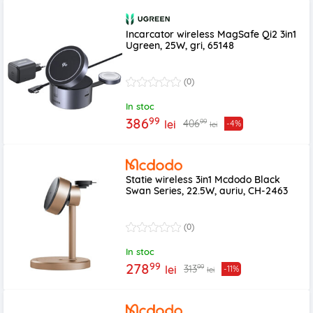
Incarcator wireless MagSafe Qi2 3in1
Ugreen, 25W, gri, 65148
(0)
In stoc
99
386
99
406
lei
-4%
lei
Statie wireless 3in1 Mcdodo Black
Swan Series, 22.5W, auriu, CH-2463
(0)
In stoc
99
278
99
313
lei
-11%
lei