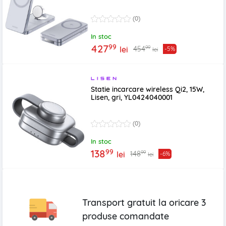
(0)
In stoc
99
427
99
454
lei
-5%
lei
Statie incarcare wireless Qi2, 15W,
Lisen, gri, YL0424040001
(0)
In stoc
99
138
99
148
lei
-6%
lei
Transport gratuit la oricare
3
produse
comandate