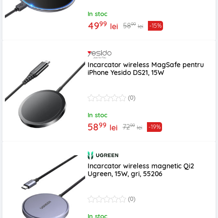
In stoc
99
49
99
58
lei
-15%
lei
Incarcator wireless MagSafe pentru
iPhone Yesido DS21, 15W
(0)
In stoc
99
58
99
72
lei
-19%
lei
Incarcator wireless magnetic Qi2
Ugreen, 15W, gri, 55206
(0)
In stoc