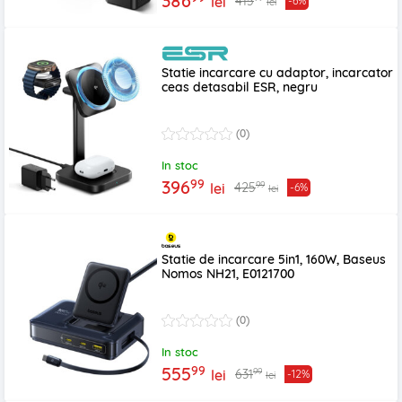
386
415
lei
-6%
lei
Statie incarcare cu adaptor, incarcator
ceas detasabil ESR, negru
(0)
In stoc
99
396
99
425
lei
-6%
lei
Statie de incarcare 5in1, 160W, Baseus
Nomos NH21, E0121700
(0)
In stoc
99
555
99
631
lei
-12%
lei