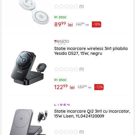
(0)
In stoc
99
89
99
110
lei
-18%
lei
Statie incarcare wireless 3in1 pliabila
Yesido DS27, 15W, negru
(0)
In stoc
99
122
99
139
lei
-12%
lei
Statie incarcare Qi2 3in1 cu incarcator,
15W Lisen, YL0424120009
(0)