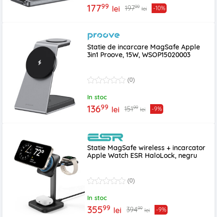
99
177
99
197
lei
-10%
lei
Statie de incarcare MagSafe Apple
3in1 Proove, 15W, WSOP15020003
(0)
In stoc
99
136
99
151
lei
-9%
lei
Statie MagSafe wireless + incarcator
Apple Watch ESR HaloLock, negru
(0)
In stoc
99
355
99
394
lei
-9%
lei