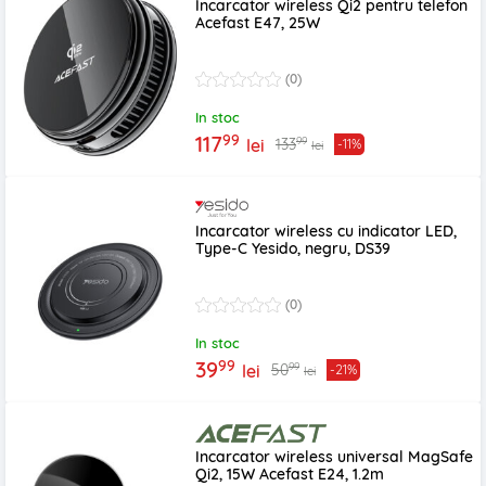
Incarcator wireless Qi2 pentru telefon
Acefast E47, 25W
(0)
In stoc
99
117
99
133
lei
-11%
lei
Incarcator wireless cu indicator LED,
Type-C Yesido, negru, DS39
(0)
In stoc
99
39
99
50
lei
-21%
lei
Incarcator wireless universal MagSafe
Qi2, 15W Acefast E24, 1.2m