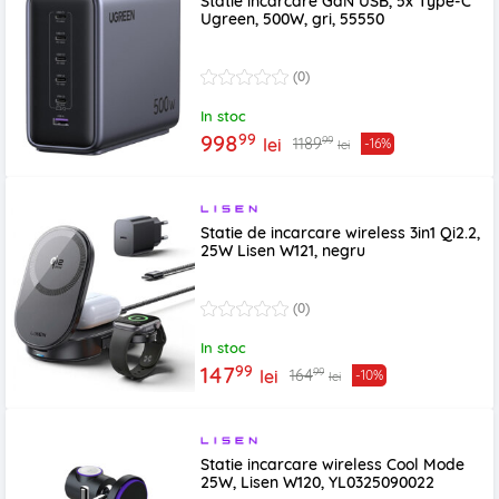
Statie incarcare GaN USB, 5x Type-C
Ugreen, 500W, gri, 55550
(0)
In stoc
99
998
99
1189
lei
-16%
lei
Statie de incarcare wireless 3in1 Qi2.2,
25W Lisen W121, negru
(0)
In stoc
99
147
99
164
lei
-10%
lei
Statie incarcare wireless Cool Mode
25W, Lisen W120, YL0325090022