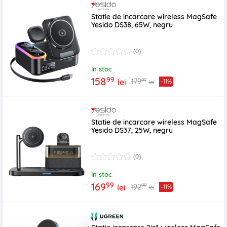
Statie de incarcare wireless MagSafe
Yesido DS38, 65W, negru
(0)
In stoc
99
158
99
179
lei
-11%
lei
Statie de incarcare wireless MagSafe
Yesido DS37, 25W, negru
(0)
In stoc
99
169
99
192
lei
-11%
lei