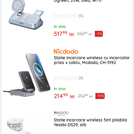
Ugreen, 25W, bleu, W711
(0)
In stoc
99
517
99
550
lei
-5%
lei
Statie incarcare wireless cu incarcator
priza + cablu, Mcdodo, CH-5192
(0)
In stoc
99
214
99
252
lei
-15%
lei
Statie incarcare wireless 5in1 pliabila
Yesido DS29, alb