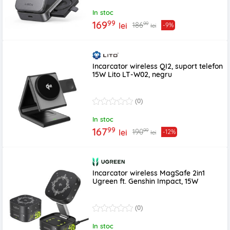
In stoc
99
169
99
186
lei
-9%
lei
Incarcator wireless QI2, suport telefon
15W Lito LT-W02, negru
(0)
In stoc
99
167
99
190
lei
-12%
lei
Incarcator wireless MagSafe 2in1
Ugreen ft. Genshin Impact, 15W
(0)
In stoc