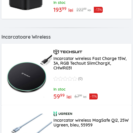
In stoc
99
193
99
222
lei
-13%
lei
Incarcatoare Wireless
Incarcator wireless Fast Charge 15W,
3A, RGB Techsuit SlimChargX,
CHWR031
(0)
In stoc
99
59
99
67
lei
-11%
lei
Incarcator wireless MagSafe Qi2, 25W
Ugreen, bleu, 55959