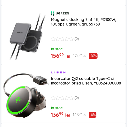
Magnetic docking 7in1 4K, PD100W,
10Gbps Ugreen, gri, 65759
(0)
In stoc
99
156
99
174
lei
-10%
lei
Incarcator Qi2 cu cablu Type-C si
incarcator priza Lisen, YL0324090008
(0)
In stoc
99
136
99
148
lei
-8%
lei