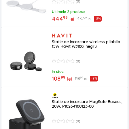
(0)
Ultimele 2 produse
99
444
99
487
lei
-8%
lei
Statie de incarcare wireless pliabila
15W Havit W3100, negru
(0)
In stoc
99
108
99
118
lei
-8%
lei
Statie de incarcare MagSafe Baseus,
20W, P10264100123-00
(0)