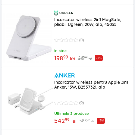
Incarcator wireless 2in1 MagSafe,
pliabil Ugreen, 20W, alb, 45055
(0)
In stoc
99
198
99
215
lei
-7%
lei
Incarcator wireless pentru Apple 3in1
Anker, 15W, B2557321, alb
(0)
Ultimele 3 produse
99
542
99
583
lei
-7%
lei