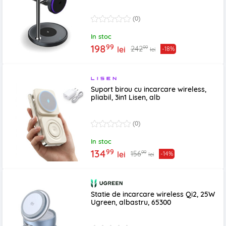
(0)
In stoc
99
198
99
242
lei
-18%
lei
Suport birou cu incarcare wireless,
pliabil, 3in1 Lisen, alb
(0)
In stoc
99
134
99
156
lei
-14%
lei
Statie de incarcare wireless Qi2, 25W
Ugreen, albastru, 65300