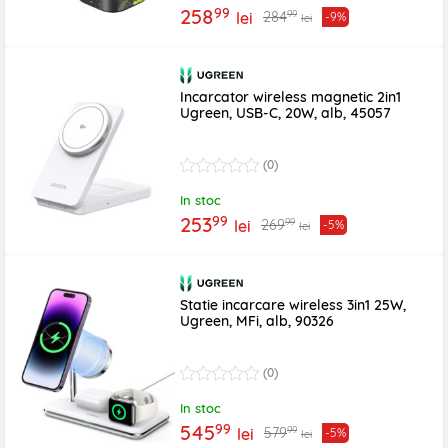
99
258
99
284
lei
-9%
lei
Incarcator wireless magnetic 2in1
Ugreen, USB-C, 20W, alb, 45057
(0)
In stoc
99
253
99
269
lei
-5%
lei
Statie incarcare wireless 3in1 25W,
Ugreen, MFi, alb, 90326
(0)
In stoc
99
545
99
579
lei
-5%
lei