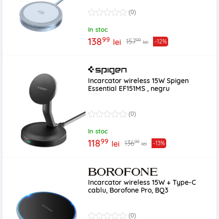
(0)
In stoc
99
138
99
157
lei
-12%
lei
Incarcator wireless 15W Spigen
Essential EF151MS , negru
(0)
In stoc
99
118
99
136
lei
-13%
lei
Incarcator wireless 15W + Type-C
cablu, Borofone Pro, BQ3
(0)