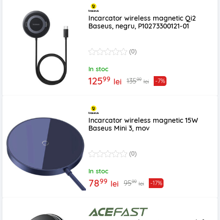
Incarcator wireless magnetic Qi2
Baseus, negru, P10273300121-01
(0)
In stoc
99
125
99
135
lei
-7%
lei
Incarcator wireless magnetic 15W
Baseus Mini 3, mov
(0)
In stoc
99
78
99
95
lei
-17%
lei