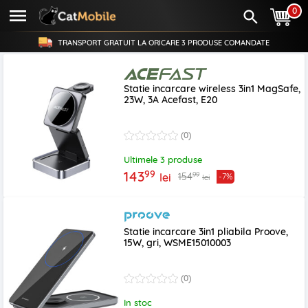
0
TRANSPORT GRATUIT LA ORICARE
3 PRODUSE
COMANDATE
Statie incarcare wireless 3in1 MagSafe,
23W, 3A Acefast, E20
(0)
Ultimele 3 produse
99
143
99
154
lei
-7%
lei
Statie incarcare 3in1 pliabila Proove,
15W, gri, WSME15010003
(0)
In stoc