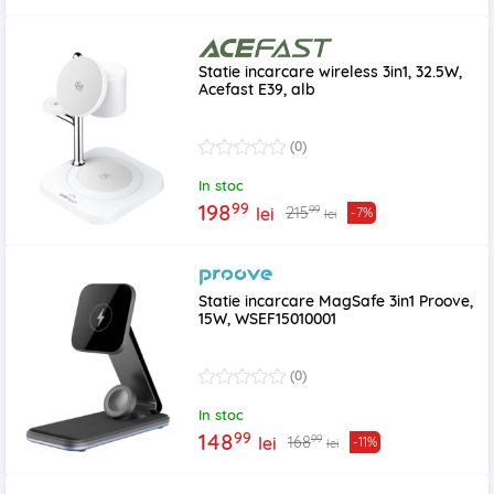
Statie incarcare wireless 3in1, 32.5W,
Acefast E39, alb
(0)
In stoc
99
198
99
215
lei
-7%
lei
Statie incarcare MagSafe 3in1 Proove,
15W, WSEF15010001
(0)
In stoc
99
148
99
168
lei
-11%
lei