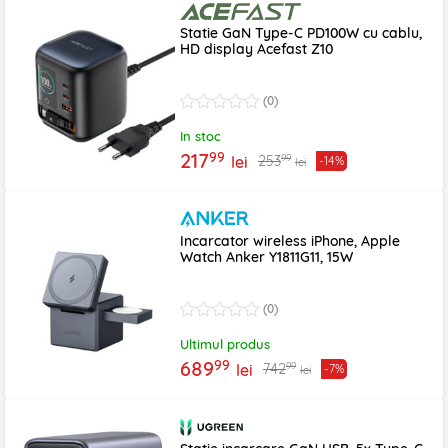
Statie GaN Type-C PD100W cu cablu,
HD display Acefast Z10
(0)
In stoc
99
217
99
253
lei
-14%
lei
Incarcator wireless iPhone, Apple
Watch Anker Y1811G11, 15W
(0)
Ultimul produs
99
689
99
742
lei
-7%
lei