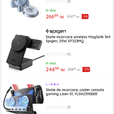
(0)
In stoc
99
266
99
292
lei
-8%
lei
Statie incarcare wireless MagSafe 3in1
Spigen, 25W, EF323MQ
(0)
In stoc
99
248
99
288
lei
-13%
lei
Statie de incarcare, cooler consola
gaming Lisen S1, YL0423110005
(0)