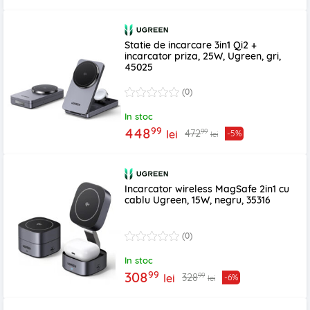
Statie de incarcare 3in1 Qi2 +
incarcator priza, 25W, Ugreen, gri,
45025
(0)
In stoc
99
448
99
472
lei
-5%
lei
Incarcator wireless MagSafe 2in1 cu
cablu Ugreen, 15W, negru, 35316
(0)
In stoc
99
308
99
328
lei
-6%
lei