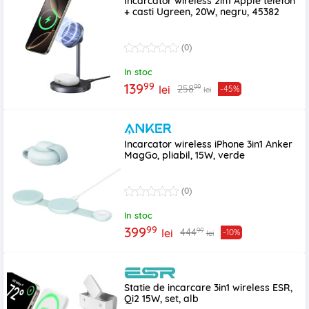
Incarcator wireless 2in1 Apple telefon
+ casti Ugreen, 20W, negru, 45382
(0)
In stoc
99
139
99
258
lei
-45%
lei
Incarcator wireless iPhone 3in1 Anker
MagGo, pliabil, 15W, verde
(0)
In stoc
99
399
99
444
lei
-10%
lei
Statie de incarcare 3in1 wireless ESR,
Qi2 15W, set, alb