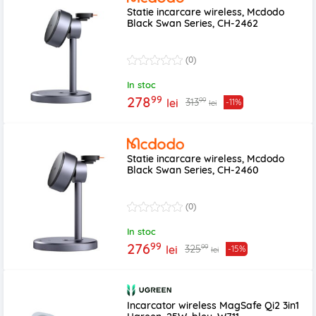
Statie incarcare wireless, Mcdodo
Black Swan Series, CH-2462
(0)
In stoc
99
278
99
313
lei
-11%
lei
Statie incarcare wireless, Mcdodo
Black Swan Series, CH-2460
(0)
In stoc
99
276
99
325
lei
-15%
lei
Incarcator wireless MagSafe Qi2 3in1