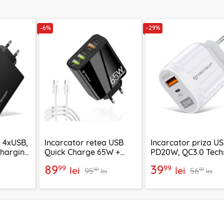
-6%
-29%
a 4xUSB,
Incarcator retea USB
Incarcator priza U
Charging
Quick Charge 65W +
PD20W, QC3.0 Tech
argeX,
cablu tip C Techsuit,
EasyPowerX, alb,
89
39
99
99
lei
lei
95
56
4
negru, CHC2
CHPD038
99
99
lei
lei