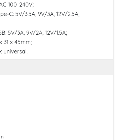
: AC 100-240V;
ype-C: 5V/3.5A, 9V/3A, 12V/2.5A,
SB: 5V/3A, 9V/2A, 12V/1.5A;
 x 31 x 45mm;
: universal.
im