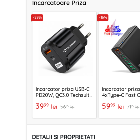
Incarcatoare Priza
-29%
-16%
Incarcator priza USB-C
Incarcator priz
PD20W, QC3.0 Techsuit
4xType-C Fast 
EasyPowerX, negru,
Techsuit OctaCh
39
59
99
99
lei
lei
56
71
CHPD038
negru, CHPD22
99
99
lei
lei
DETALII SI PROPRIETATI