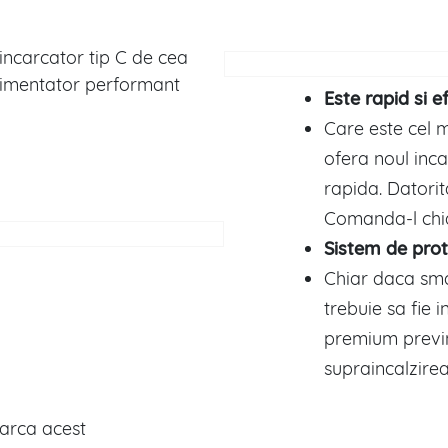
incarcator tip C de cea
limentator performant
Este rapid si ef
Care este cel m
ofera noul inc
rapida. Datorit
Comanda-l chi
Sistem de prot
Chiar daca sma
trebuie sa fie i
premium previne
supraincalzirea
earca acest