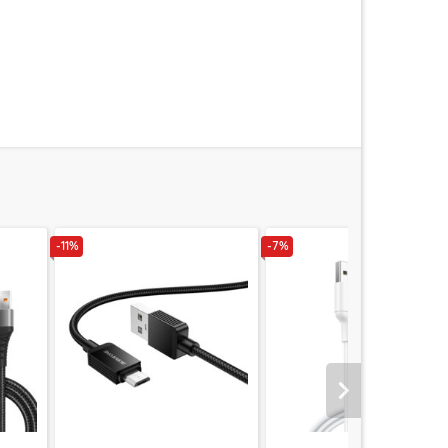
-11%
-7%
Urmatorul