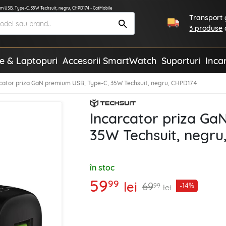
um USB, Type-C, 35W Techsuit, negru, CHPD174 - CatMobile
Transport g
3 produse
te & Laptopuri
Accesorii SmartWatch
Suporturi
Inca
rcator priza GaN premium USB, Type-C, 35W Techsuit, negru, CHPD174
Incarcator priza Ga
35W Techsuit, negru
în stoc
59
99
lei
69
-14%
99
lei