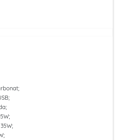
arbonat;
USB;
da;
35W;
 35W;
W;