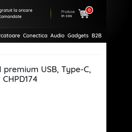
0
ratuit la oricare
Produse
in cos
comandate
rcatoare
Conectica
Audio
Gadgets
B2B
N premium USB, Type-C,
, CHPD174