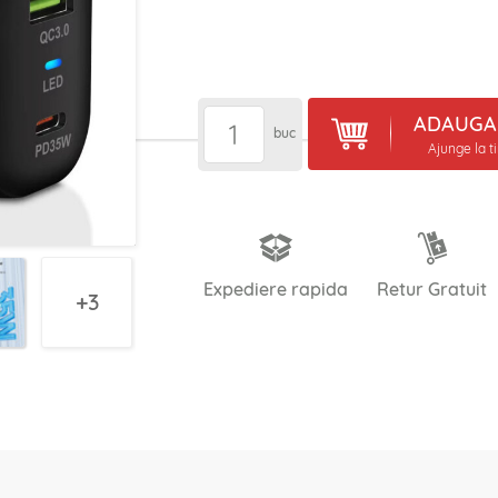
ADAUGA 
buc
Ajunge la t
Expediere rapida
Retur Gratuit
3