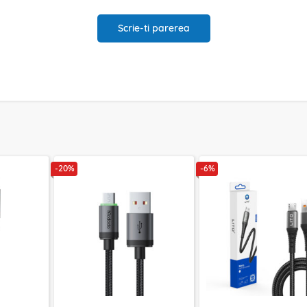
Scrie-ti parerea
-20%
-6%