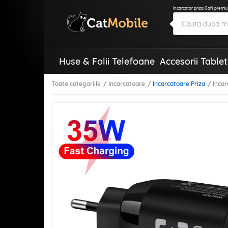
Incarcator priza GaN premi
Huse & Folii Telefoane
Accesorii Table
Toate categoriile
Incarcatoare
Incarcatoare Priza
Inca