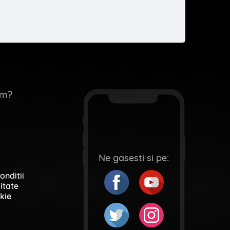
em?
Ne gasesti si pe:
onditii
itate
kie