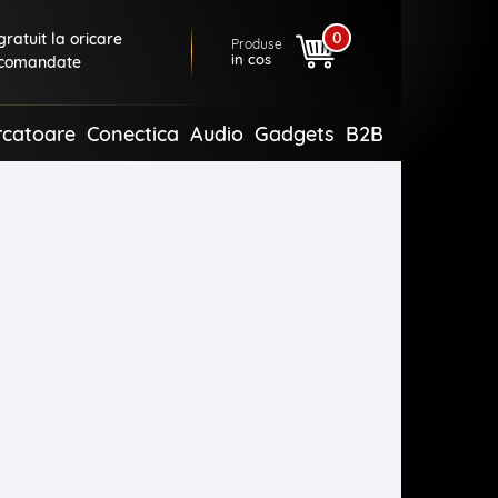
0
ratuit la oricare
Produse
in cos
comandate
rcatoare
Conectica
Audio
Gadgets
B2B