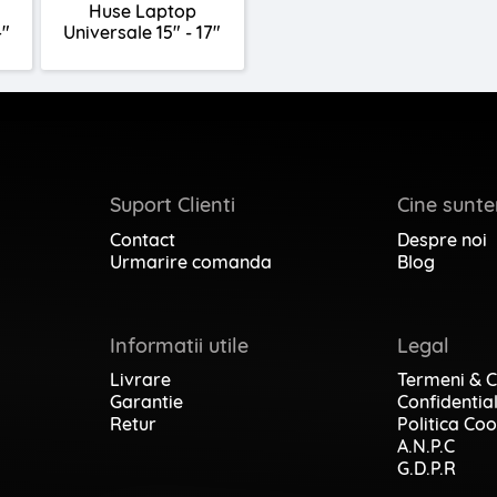
Huse Laptop
4"
Universale 15" - 17"
Suport Clienti
Cine sunt
Contact
Despre noi
Urmarire comanda
Blog
Informatii utile
Legal
Livrare
Termeni & C
Garantie
Confidential
Retur
Politica Coo
A.N.P.C
G.D.P.R