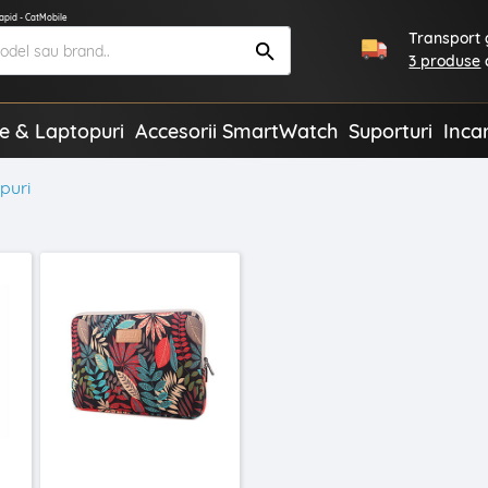
rapid - CatMobile
Transport g
3 produse
te & Laptopuri
Accesorii SmartWatch
Suporturi
Inca
puri