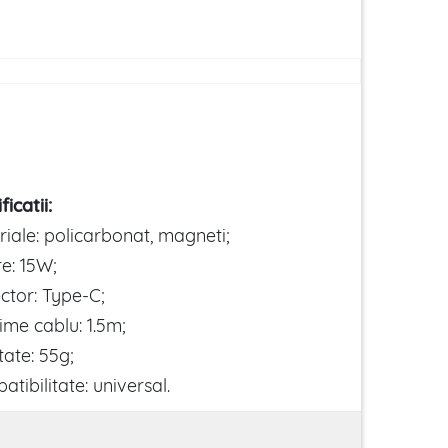
ficatii:
iale: policarbonat, magneti;
e: 15W;
ctor: Type-C;
me cablu: 1.5m;
ate: 55g;
tibilitate: universal.