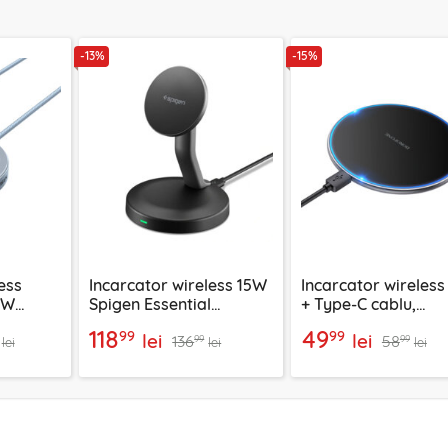
-13%
-15%
ess
Incarcator wireless 15W
Incarcator wireless
5W
Spigen Essential
+ Type-C cablu,
5959
EF151MS , negru
Borofone Pro, BQ3
118
49
99
99
lei
lei
136
58
99
99
lei
lei
lei