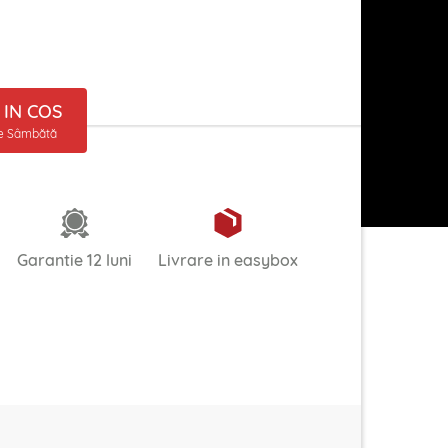
IN COS
ne Sâmbătă
Garantie 12 luni
Livrare in easybox