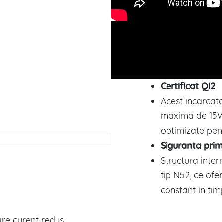
Certificat Qi2
Acest incarcat
maxima de 15W,
optimizate pent
Siguranta pri
Structura inter
tip N52, ce ofer
constant in timp
ire curent redus,