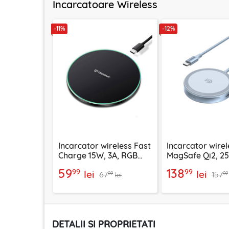
Incarcatoare Wireless
-11%
-12%
Incarcator wireless Fast
Incarcator wirel
Charge 15W, 3A, RGB
MagSafe Qi2, 2
Techsuit SlimChargX,
Ugreen, bleu, 5
59
138
99
99
lei
lei
67
157
CHWR031
99
99
lei
DETALII SI PROPRIETATI