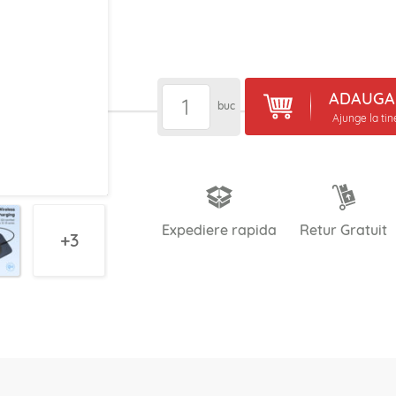
ADAUGA 
buc
Ajunge la ti
Expediere rapida
Retur Gratuit
3