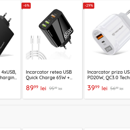
-6%
-29%
a 4xUSB,
Incarcator retea USB
Incarcator priza U
Charging
Quick Charge 65W +
PD20W, QC3.0 Tech
argeX,
cablu tip C Techsuit,
EasyPowerX, alb,
89
39
99
99
lei
lei
95
56
4
negru, CHC2
CHPD038
99
99
lei
lei