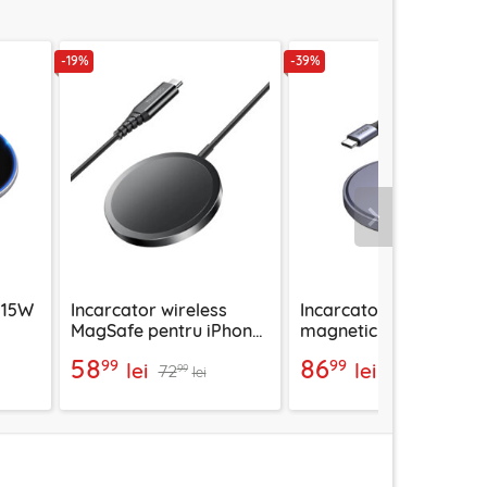
-19%
-39%
Urmatorul
 15W
Incarcator wireless
Incarcator wireless
MagSafe pentru iPhone
magnetic Qi2 Ugreen,
Yesido DS21, 15W
15W, gri, 55206
58
86
99
99
lei
lei
72
142
99
99
lei
lei