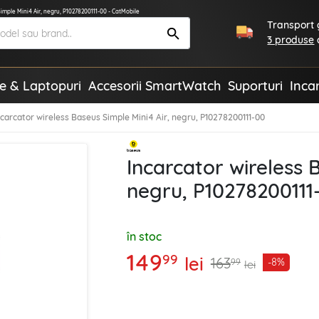
Simple Mini4 Air, negru, P10278200111-00 - CatMobile
Transport g
3 produse
te & Laptopuri
Accesorii SmartWatch
Suporturi
Inca
ncarcator wireless Baseus Simple Mini4 Air, negru, P10278200111-00
Incarcator wireless 
negru, P10278200111
în stoc
149
99
lei
163
-8%
99
lei