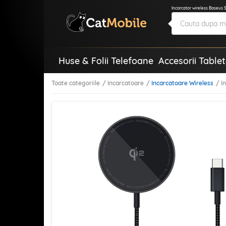
Incarcator wireless Baseus 
Huse & Folii Telefoane
Accesorii Table
Toate categoriile
Incarcatoare
Incarcatoare Wireless
I