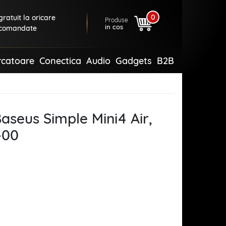
0
ratuit la oricare
Produse
in cos
comandate
rcatoare
Conectica
Audio
Gadgets
B2B
Baseus Simple Mini4 Air,
-00