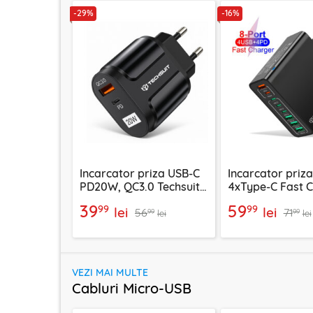
-29%
-16%
Incarcator priza USB-C
Incarcator priz
PD20W, QC3.0 Techsuit
4xType-C Fast 
EasyPowerX, negru,
Techsuit OctaCh
39
59
99
99
lei
lei
56
71
CHPD038
negru, CHPD22
99
99
lei
lei
VEZI MAI MULTE
Cabluri Micro-USB