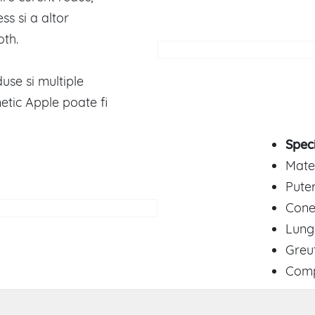
ss si a altor
oth.
duse si multiple
etic Apple poate fi
Speci
Mater
Puter
Cone
Lungi
Greut
Compa