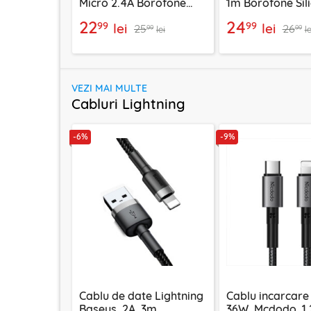
Micro 2.4A Borofone
1m Borofone Sil
Energy, negru, BX121
negru, BX114
22
24
99
99
lei
lei
25
26
99
99
lei
le
VEZI MAI MULTE
Cabluri Lightning
-6%
-9%
Cablu de date Lightning
Cablu incarcare
Baseus, 2A, 3m,
36W, Mcdodo, 1.