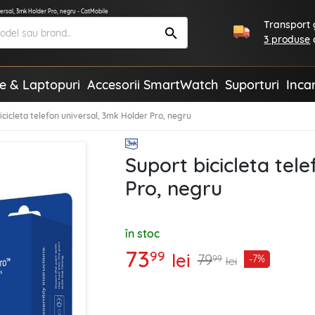
versal, 3mk Holder Pro, negru - CatMobile
Transport g
3 produse
te & Laptopuri
Accesorii SmartWatch
Suporturi
Inca
icicleta telefon universal, 3mk Holder Pro, negru
Suport bicicleta tel
Pro, negru
în stoc
73
99
lei
79
-7%
99
lei