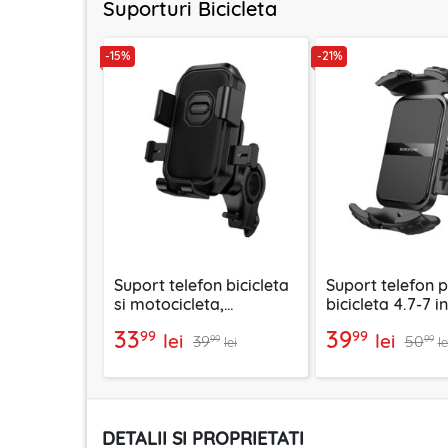
Suporturi Bicicleta
-15%
-21%
Suport telefon bicicleta
Suport telefon 
si motocicleta,
bicicleta 4.7-7 i
Borofone Camino,
Borofone Crown
33
39
99
99
lei
lei
39
50
BH141
BH105. negru
99
99
lei
le
DETALII SI PROPRIETATI