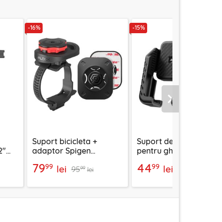
-16%
-15%
Urmatorul
Suport bicicleta +
Suport de telefon
2"
adaptor Spigen
pentru ghidon Acefast
11-01
Gearlock MS100, negru
Cycling D58, universal,
79
44
99
99
lei
lei
95
52
negru
99
99
lei
lei