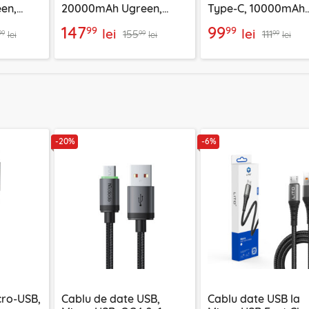
en,
20000mAh Ugreen,
Type-C, 10000mAh
188
negru, 25683
Ugreen, 22.5W, 751
147
99
99
99
lei
lei
155
111
99
99
99
lei
lei
lei
-20%
-6%
cro-USB,
Cablu de date USB,
Cablu date USB la