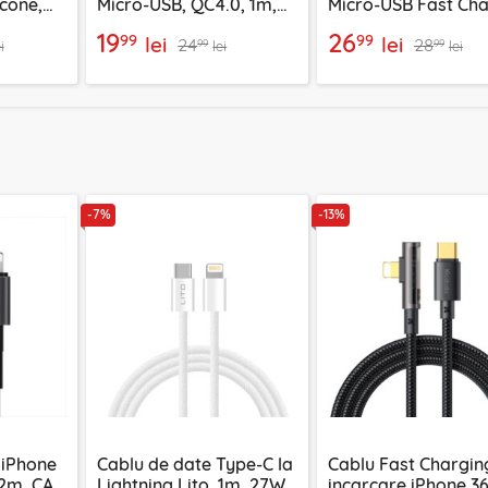
icone,
Micro-USB, QC4.0, 1m,
Micro-USB Fast Cha
Mcdodo, CA-3990, negru
2.4A, 1m Lito LD08
19
26
99
99
lei
lei
24
28
99
99
i
lei
lei
-7%
-13%
 iPhone
Cablu de date Type-C la
Cablu Fast Chargin
2m, CA-
Lightning Lito, 1m, 27W,
incarcare iPhone 3