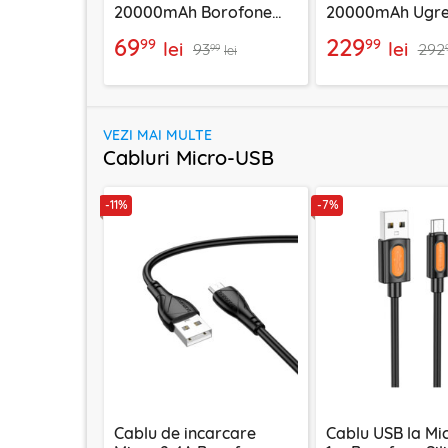
20000mAh Borofone
20000mAh Ugre
BJ78A, negru
100W, negru, 25
69
229
99
99
lei
lei
93
292
99
lei
VEZI MAI MULTE
Cabluri Micro-USB
-11%
-7%
Cablu de incarcare
Cablu USB la Mi