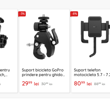
-3%
-8%
pentru
Suport bicicleta GoPro
Suport telefon
nch,
prindere pentru ghidon
motocicleta 5.7 - 7.
 Series
Techsuit CAL07
Baseus, C405723011
29
80
99
99
lei
lei
30
88
99
99
i
lei
lei