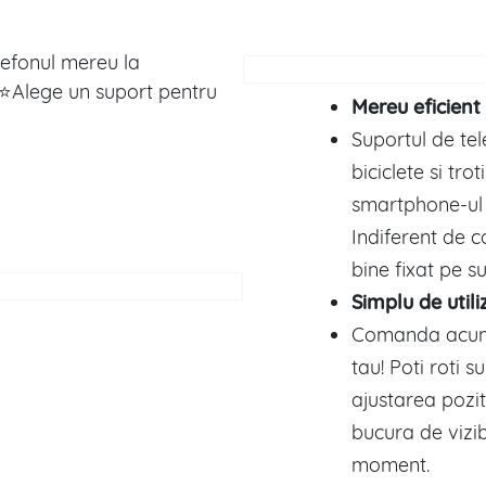
lefonul mereu la
a.⭐Alege un suport pentru
Mereu eficient
Suportul de te
biciclete si tro
smartphone-ul 
Indiferent de c
bine fixat pe s
Simplu de utili
Comanda acum s
tau! Poti roti s
ajustarea poziti
bucura de vizib
moment.