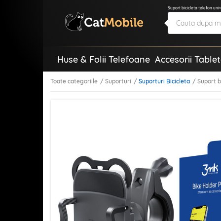
Suport bicicleta telefon uni
Huse & Folii Telefoane
Accesorii Table
Toate categoriile
Suporturi
Suporturi Bicicleta
Suport b