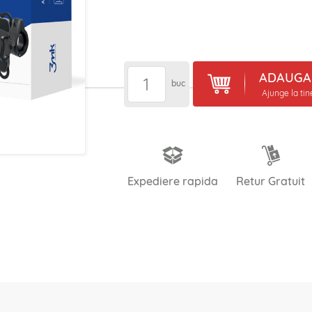
ADAUGA 
buc
Ajunge la ti
Expediere rapida
Retur Gratuit