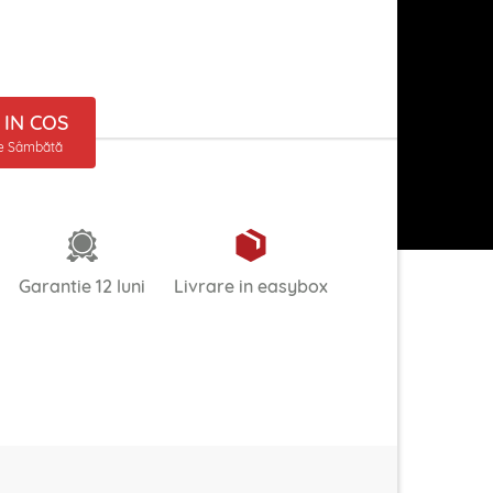
IN COS
ne Sâmbătă
Garantie 12 luni
Livrare in easybox