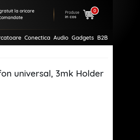
0
ratuit la oricare
Produse
in cos
comandate
rcatoare
Conectica
Audio
Gadgets
B2B
efon universal, 3mk Holder