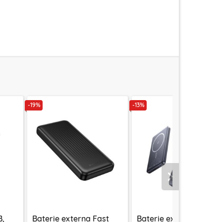
-19%
-13%
Urmatorul
B,
Baterie externa Fast
Baterie externa