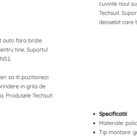
cuvinte noul s
Techsuit. Supor
deosebit care 
t auto fara brate
entru tine. Suportul
 N52.
ri sa iti pozitionezi
prindere in grila de
ta. Produsele Techsuit
Specificatii
:
Materiale: poli
Tip montare: gr