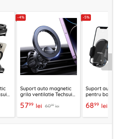
-4%
-5%
Urmatorul
tic
Suport auto magnetic
Suport auto ajustabil
suit
grila ventilatie Techsuit
pentru bord Ugreen,
AirFix S1, negru
negru, 20473
57
68
99
99
lei
lei
60
72
99
99
lei
lei