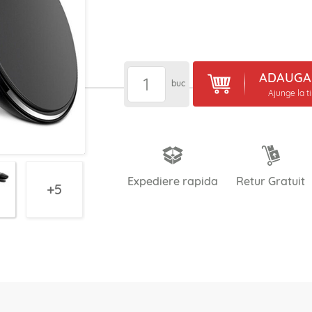
ADAUGA 
buc
Ajunge la t
Expediere rapida
Retur Gratuit
5