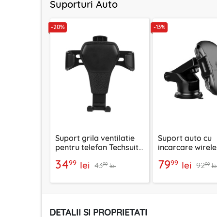
Suporturi Auto
-20%
-13%
Suport grila ventilatie
Suport auto cu
pentru telefon Techsuit
incarcare wirele
H01, negru
parbriz/bord/g
34
79
99
99
lei
lei
43
92
Techsuit, CAPD0
99
99
lei
le
DETALII SI PROPRIETATI