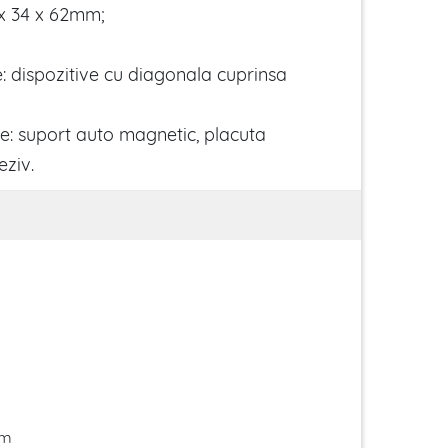
 x 34 x 62mm;
: dispozitive cu diagonala cuprinsa
de: suport auto magnetic, placuta
eziv.
im