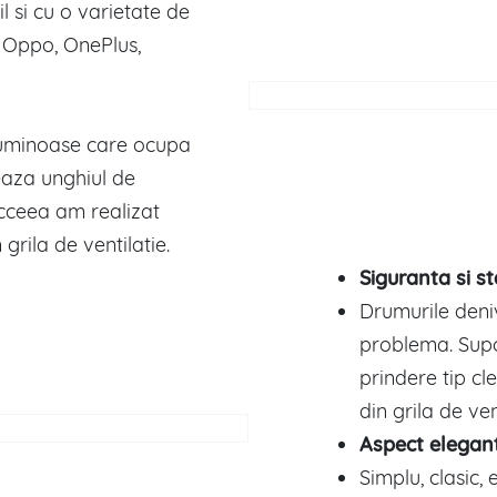
l si cu o varietate de
 Oppo, OnePlus,
oluminoase care ocupa
teaza unghiul de
acceea am realizat
grila de ventilatie.
Siguranta si st
Drumurile deni
problema. Supo
prindere tip cl
din grila de ven
Aspect elegan
Simplu, clasic,