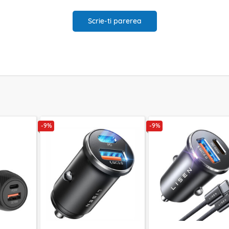
Scrie-ti parerea
-9%
-9%