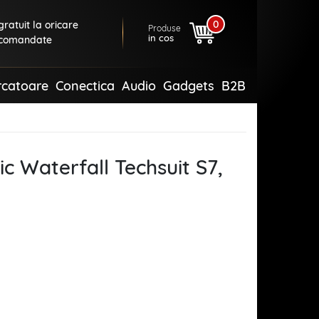
0
ratuit la oricare
Produse
in cos
comandate
rcatoare
Conectica
Audio
Gadgets
B2B
c Waterfall Techsuit S7,