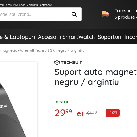
all Techsuit S7, negru / argintiu - CatMobile
Transport g
3 produse
te & Laptopuri
Accesorii SmartWatch
Suporturi
Inca
magnetic Waterfall Techsuit S7, negru / argintiu
Suport auto magneti
negru / argintiu
în stoc
29
99
lei
36
-18%
99
lei