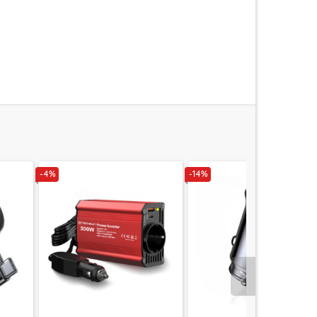
-4%
-14%
Urmatorul