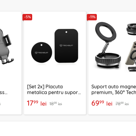
-5%
-11%
[Set 2x] Placuta
Suport auto magne
ss
metalica pentru suport
premium, 360° Tech
rila 10W
magnetic telefon
VacuumGripX S15
17
69
99
99
lei
lei
18
78
32
Techsuit MP03, negru
99
99
i
lei
lei