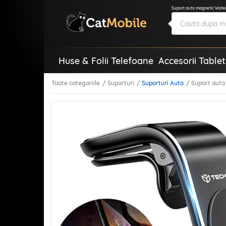
Suport auto magnetic Waterf
Huse & Folii Telefoane
Accesorii Table
Toate categoriile
Suporturi
Suporturi Auto
Suport auto 