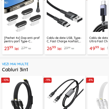
[Pachet 4x] Dop anti-praf
Cablu de date USB, Type-
Cablu de date
pentru port Type-C
C, Fast Charge Acefast,
Ultra Fast Ch
Techsuit AD1, negru
C22-04, 1.2m
2m Ugreen, gr
99
99
99
23
26
49
99
99
27
29
5
lei
lei
lei
lei
lei
VEZI MAI MULTE
Cabluri 3in1
-10%
-11%
-8%