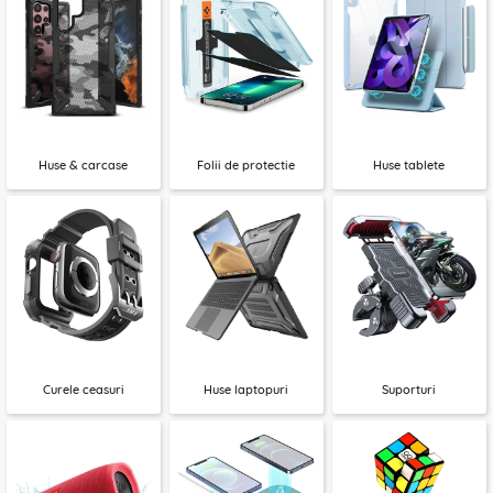
Huse & carcase
Folii de protectie
Huse tablete
Curele ceasuri
Huse laptopuri
Suporturi