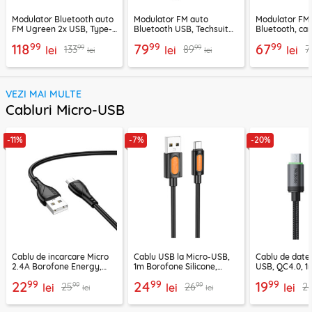
Modulator Bluetooth auto
Modulator FM auto
Modulator FM
FM Ugreen 2x USB, Type-
Bluetooth USB, Techsuit
Bluetooth, car
C, MicroSD, negru, 80910
VoltTune MFM1
YAU32, negru
99
99
99
118
79
67
99
99
133
89
7
lei
lei
lei
lei
lei
VEZI MAI MULTE
Cabluri Micro-USB
-11%
-7%
-20%
Cablu de incarcare Micro
Cablu USB la Micro-USB,
Cablu de date
2.4A Borofone Energy,
1m Borofone Silicone,
USB, QC4.0, 1
negru, BX121
negru, BX114
CA-3990, neg
99
99
99
22
24
19
99
99
25
26
2
lei
lei
lei
lei
lei