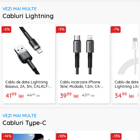
VEZI MAI MULTE
Cabluri Lightning
-6%
-9%
-7%
Cablu de date Lightning
Cablu incarcare iPhone
Cablu de date
Baseus, 2A, 3m, CALKLF-
36W, Mcdodo, 1.2m, CA-
Lightning Lito
RG1
2850
LD04CL
99
99
99
41
39
34
99
99
44
43
3
lei
lei
lei
lei
lei
VEZI MAI MULTE
Cabluri Type-C
-14%
-10%
-13%