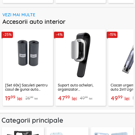
VEZI MAI MULTE
Accesorii auto interior
-25%
-4%
-15%
[Set 60x] Saculeti pentru
Suport auto ochelari,
Ciocan urgent
cosul de gunoi auto
organizator
auto 2in1 Ugre
Baseus, CRLJD-0G
multifunctional Baseus,
35347
99
99
99
19
47
49
99
99
26
49
lei
gri
lei
lei
lei
lei
Categorii principale