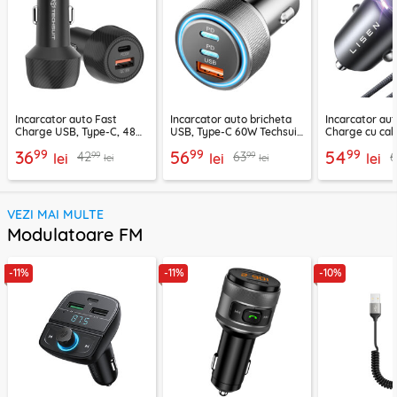
Incarcator auto Fast
Incarcator auto bricheta
Incarcator aut
Charge USB, Type-C, 48W
USB, Type-C 60W Techsuit
Charge cu cab
Techsuit C7, negru
C6, arginsiu
Lisen, PD65W,
99
99
99
36
56
54
99
99
42
63
lei
lei
lei
lei
lei
VEZI MAI MULTE
Modulatoare FM
-11%
-11%
-10%