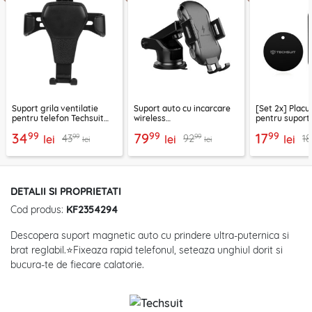
Suport grila ventilatie
Suport auto cu incarcare
[Set 2x] Placu
pentru telefon Techsuit
wireless
pentru suport
H01, negru
parbriz/bord/grila 10W
telefon Techs
99
99
99
34
79
17
99
99
43
92
18
lei
Techsuit, CAPD032
lei
negru
lei
lei
lei
DETALII SI PROPRIETATI
Cod produs:
KF2354294
Descopera suport magnetic auto cu prindere ultra-puternica si
brat reglabil.⭐Fixeaza rapid telefonul, seteaza unghiul dorit si
bucura-te de fiecare calatorie.