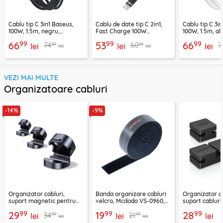
Cablu tip C 3in1 Baseus,
Cablu de date tip C 2in1,
Cablu tip C 3i
100W, 1.5m, negru,
Fast Charge 100W
100W, 1.5m, alb
P10377706123-00
Acefast, C22-02, 1.25m
P10377706213
99
99
99
66
53
66
99
99
74
60
7
lei
lei
lei
lei
lei
VEZI MAI MULTE
Organizatoare cabluri
-14%
-9%
Organizator cabluri,
Banda organizare cabluri
Organizator ca
suport magnetic pentru
velcro, Mcdodo VS-0960,
suport cablur
birou Ugreen 45797
1m, negru
negru, 70585
99
99
99
29
19
28
99
99
34
21
lei
lei
lei
lei
lei