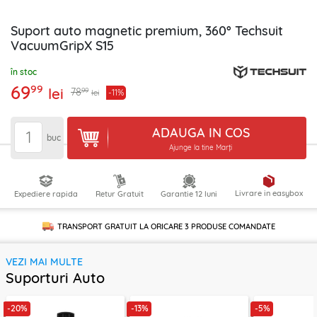
Suport auto magnetic premium, 360° Techsuit
VacuumGripX S15
în stoc
69
99
lei
99
78
-11%
lei
ADAUGA IN COS
buc
Ajunge la tine Marți
Livrare in easybox
Expediere rapida
Retur Gratuit
Garantie 12 luni
TRANSPORT GRATUIT LA ORICARE
3 PRODUSE
COMANDATE
VEZI MAI MULTE
Suporturi Auto
-20%
-13%
-5%