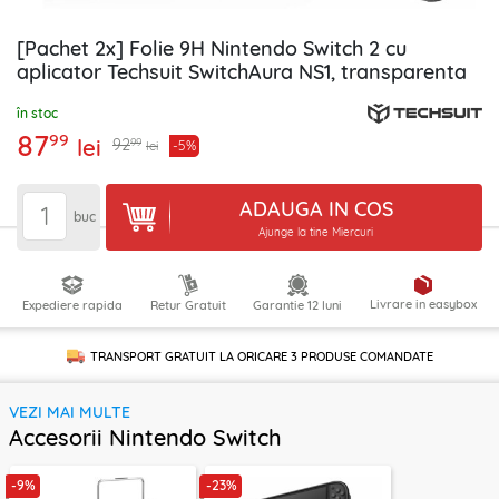
[Pachet 2x] Folie 9H Nintendo Switch 2 cu
aplicator Techsuit SwitchAura NS1, transparenta
în stoc
87
99
lei
99
92
-5%
lei
ADAUGA IN COS
buc
Ajunge la tine Miercuri
Livrare in easybox
Expediere rapida
Retur Gratuit
Garantie 12 luni
TRANSPORT GRATUIT LA ORICARE
3 PRODUSE
COMANDATE
VEZI MAI MULTE
Accesorii Nintendo Switch
-9%
-23%