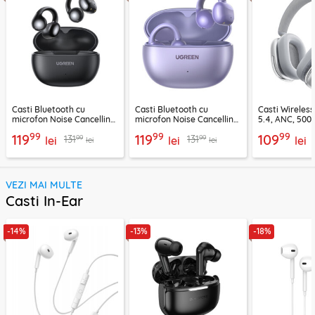
Casti Bluetooth cu
Casti Bluetooth cu
Casti Wireles
microfon Noise Cancelling
microfon Noise Cancelling
5.4, ANC, 500
Ugreen, negru, 45785
Ugreen, mov, 55430
Acefast H9, ar
99
99
99
119
119
109
99
99
131
131
lei
lei
lei
lei
lei
VEZI MAI MULTE
Casti In-Ear
-14%
-13%
-18%