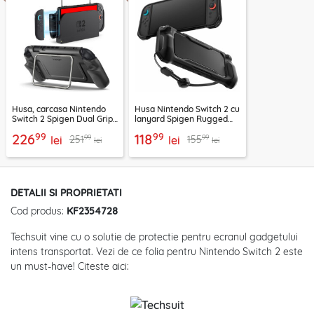
Husa, carcasa Nintendo
Husa Nintendo Switch 2 cu
Switch 2 Spigen Dual Grip
lanyard Spigen Rugged
Pro, negru
Armor, negru
99
99
226
118
99
99
251
155
lei
lei
lei
lei
DETALII SI PROPRIETATI
Cod produs:
KF2354728
Techsuit vine cu o solutie de protectie pentru ecranul gadgetului
intens transportat. Vezi de ce folia pentru Nintendo Switch 2 este
un must-have! Citeste aici: