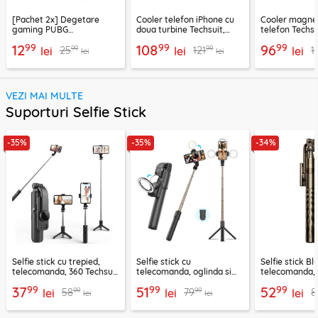
[Pachet 2x] Degetare
Cooler telefon iPhone cu
Cooler magnet
gaming PUBG
doua turbine Techsuit,
telefon Techsu
profesioniste, finger
negru, SL22
negru, P60
99
99
99
12
108
96
99
99
25
121
1
sleeve Hoco GM4
lei
lei
lei
lei
lei
VEZI MAI MULTE
Suporturi Selfie Stick
-35%
-35%
-34%
Selfie stick cu trepied,
Selfie stick cu
Selfie stick B
telecomanda, 360 Techsuit
telecomanda, oglinda si
telecomanda, 
L11, 73cm
LED Techsuit K13
K28, 175cm
99
99
99
37
51
52
99
99
58
79
8
lei
lei
lei
lei
lei