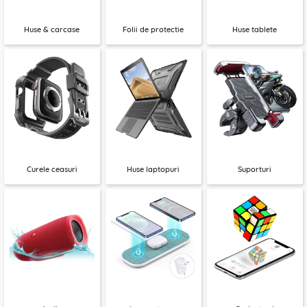
Huse & carcase
Folii de protectie
Huse tablete
Curele ceasuri
Huse laptopuri
Suporturi