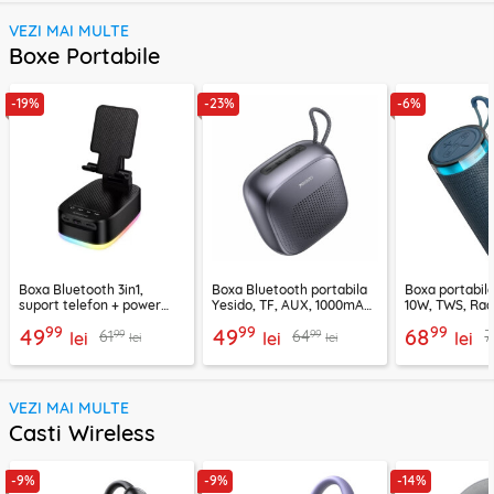
VEZI MAI MULTE
Boxe Portabile
-19%
-23%
-6%
Boxa Bluetooth 3in1,
Boxa Bluetooth portabila
Boxa portabil
suport telefon + power
Yesido, TF, AUX, 1000mAh,
10W, TWS, Rad
bank, Borofone Marea,
YSW24, negru
Borofone Loud
99
99
99
49
49
68
99
99
61
64
7
BR200
lei
lei
lei
lei
lei
VEZI MAI MULTE
Casti Wireless
-9%
-9%
-14%