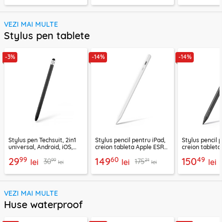
VEZI MAI MULTE
Stylus pen tablete
-3%
-14%
-14%
Stylus pen Techsuit, 2in1
Stylus pencil pentru iPad,
Stylus pencil 
universal, Android, iOS,
creion tableta Apple ESR
creion tablet
aluminiu, negru, JC01
Geo, alb
Geo, negru
99
60
49
29
149
150
99
21
30
175
lei
lei
lei
lei
lei
VEZI MAI MULTE
Huse waterproof