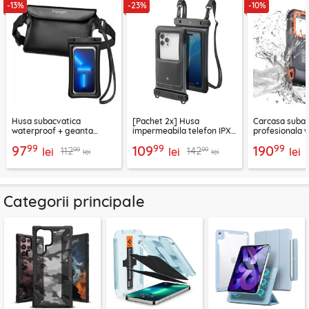
-13%
-23%
-10%
Husa subacvatica
[Pachet 2x] Husa
Carcasa subac
waterproof + geanta
impermeabila telefon IPX8
profesionala 
impermeabila Spigen A621
Spigen A611P, negru
telefon ShellB
99
99
99
97
109
190
99
99
112
142
lei
lei
lei
lei
lei
Categorii principale