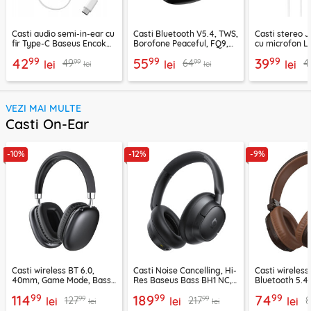
Casti audio semi-in-ear cu
Casti Bluetooth V5.4, TWS,
Casti stereo 
fir Type-C Baseus Encok
Borofone Peaceful, FQ9,
cu microfon Li
CZ19, alb
negru
1.2m, alb
99
99
99
42
55
39
99
99
49
64
4
lei
lei
lei
lei
lei
VEZI MAI MULTE
Casti On-Ear
-10%
-12%
-9%
Casti wireless BT 6.0,
Casti Noise Cancelling, Hi-
Casti wireless
40mm, Game Mode, Bass
Res Baseus Bass BH1 NC,
Bluetooth 5.4
Boost, Acefast H13
negru, A0203703
Suenos, BO34
99
99
99
114
189
74
99
99
127
217
lei
lei
lei
lei
lei