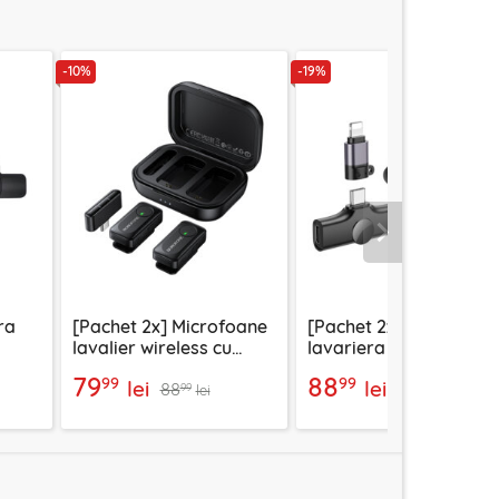
-10%
-19%
Urmatorul
ra
[Pachet 2x] Microfoane
[Pachet 2x] Microfon t
lavalier wireless cu
lavariera wireless
suit
carcasa, Borofone
Borofone Trophy, BFK
79
88
99
99
lei
lei
88
110
Lemai, BFK17
99
99
lei
lei