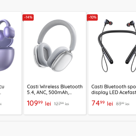
-14%
-10%
cu
Casti Wireless Bluetooth
Casti Bluetooth spo
5.4, ANC, 500mAh,
display LED Acefast
en, mov,
Acefast H9, argintiu
200mAh, IPX4
109
74
99
99
lei
lei
127
83
99
99
ei
lei
lei