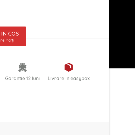
IN COS
ine Marți
Garantie 12 luni
Livrare in easybox