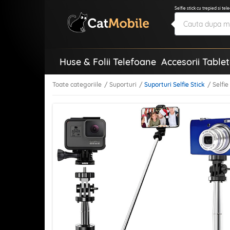
Selfie stick cu trepied si t
Huse & Folii Telefoane
Accesorii Table
Toate categoriile
Suporturi
Suporturi Selfie Stick
Selfie