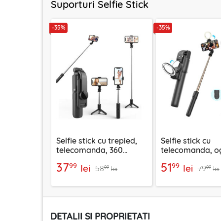
Suporturi Selfie Stick
-35%
-35%
Selfie stick cu trepied,
Selfie stick cu
telecomanda, 360
telecomanda, og
Techsuit L11, 73cm
LED Techsuit K1
37
51
99
99
lei
lei
58
79
99
99
lei
lei
DETALII SI PROPRIETATI