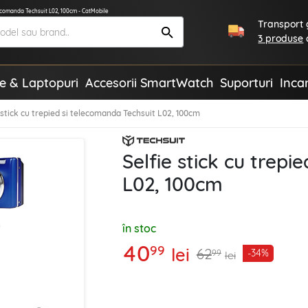
elecomanda Techsuit L02, 100cm - CatMobile
Transport g
3 produse
te & Laptopuri
Accesorii SmartWatch
Suporturi
Inca
 stick cu trepied si telecomanda Techsuit L02, 100cm
Selfie stick cu trepi
L02, 100cm
în stoc
40
99
lei
62
-34%
99
lei