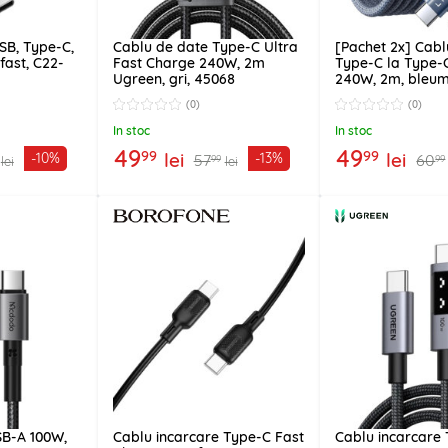
SB, Type-C,
Cablu de date Type-C Ultra
[Pachet 2x] Cabl
fast, C22-
Fast Charge 240W, 2m
Type-C la Type-C
Ugreen, gri, 45068
240W, 2m, bleum
(0)
(0)
In stoc
In stoc
49
49
99
99
lei
lei
-10%
-13%
57
60
99
99
lei
lei
SB-A 100W,
Cablu incarcare Type-C Fast
Cablu incarcare