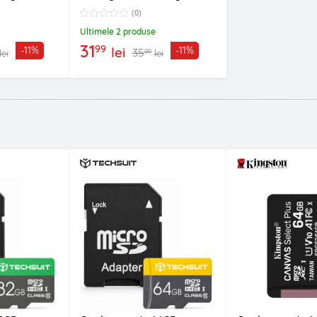
(0)
Ultimele 2 produse
31
99
lei
-11%
-11%
35
99
lei
lei