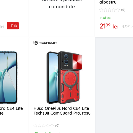
albastru
comandate
(0)
In stoc
21
99
lei
-11%
43
99
lei
l
rd CE4 Lite
Husa OnePlus Nord CE4 Lite
te
Techsuit CamGuard Pro, rosu
(0)