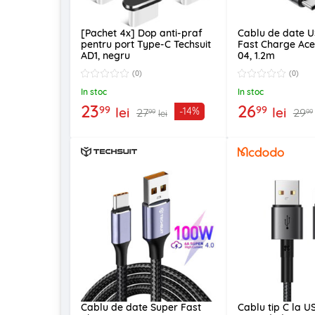
[Pachet 4x] Dop anti-praf
Cablu de date U
pentru port Type-C Techsuit
Fast Charge Ace
AD1, negru
04, 1.2m
(0)
(0)
In stoc
In stoc
23
26
99
99
lei
lei
-14%
27
29
99
99
lei
Cablu de date Super Fast
Cablu tip C la U