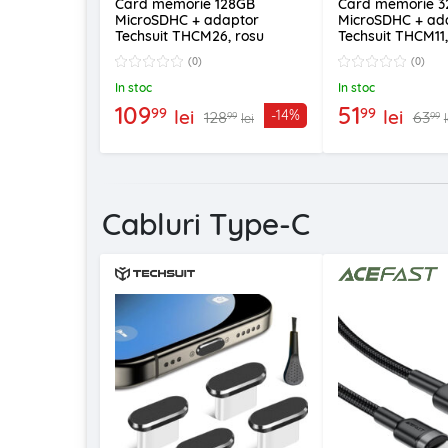
Card memorie 128GB
Card memorie 
MicroSDHC + adaptor
MicroSDHC + ad
Techsuit THCM26, rosu
Techsuit THCM11
(0)
(0)
In stoc
In stoc
109
51
99
99
lei
lei
-14%
128
63
99
99
lei
Cabluri Type-C