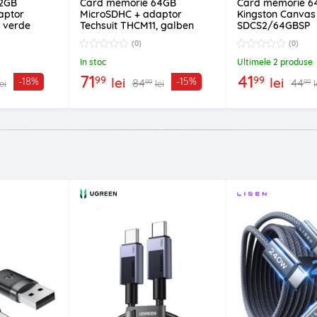
32GB
Card memorie 64GB
Card memorie 6
aptor
MicroSDHC + adaptor
Kingston Canvas 
, verde
Techsuit THCM11, galben
SDCS2/64GBSP
(0)
(0)
In stoc
Ultimele 2 produse
71
41
99
99
lei
lei
-18%
-15%
84
44
99
99
lei
lei
l