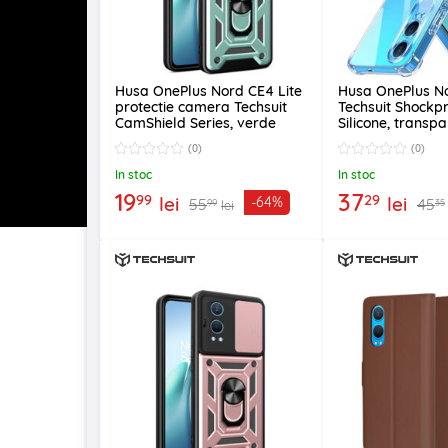
Husa OnePlus Nord CE4 Lite
Husa OnePlus No
protectie camera Techsuit
Techsuit Shockpr
CamShield Series, verde
Silicone, transp
(0)
(0)
In stoc
In stoc
19
37
99
29
lei
lei
-64%
55
45
99
35
lei