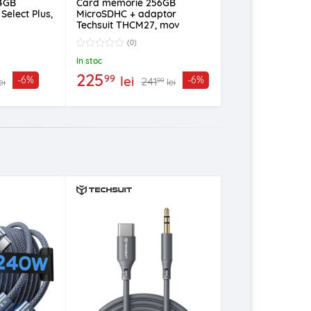
4GB
Card memorie 256GB
Select Plus,
MicroSDHC + adaptor
Techsuit THCM27, mov
(0)
In stoc
225
99
lei
-6%
-6%
241
99
ei
lei