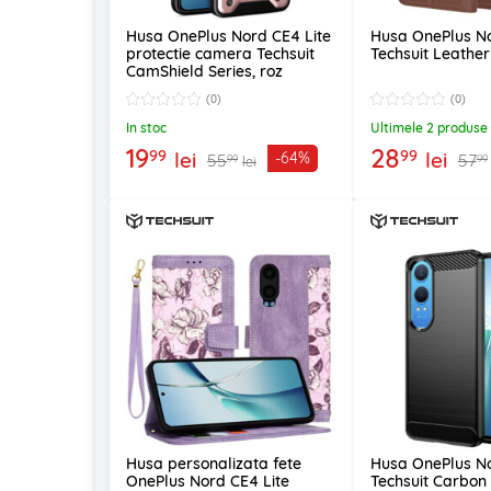
Husa OnePlus Nord CE4 Lite
Husa OnePlus No
protectie camera Techsuit
Techsuit Leather
CamShield Series, roz
(0)
(0)
In stoc
Ultimele 2 produse
19
28
99
99
lei
lei
-64%
55
57
99
99
lei
Husa personalizata fete
Husa OnePlus No
OnePlus Nord CE4 Lite
Techsuit Carbon S