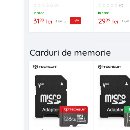
(0)
(0)
In stoc
In stoc
31
29
99
99
lei
lei
-5%
33
33
99
99
lei
Carduri de memorie