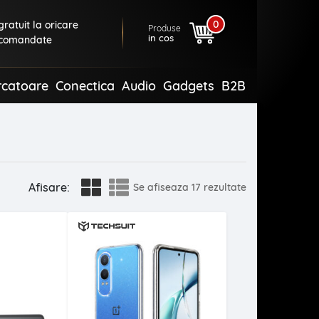
0
ratuit la oricare
Produse
in cos
comandate
rcatoare
Conectica
Audio
Gadgets
B2B
Afisare:
Se afiseaza
17 rezultate