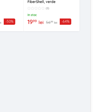
FiberShell, verde
(0)
In stoc
19
99
lei
-50%
-64%
56
99
ei
lei