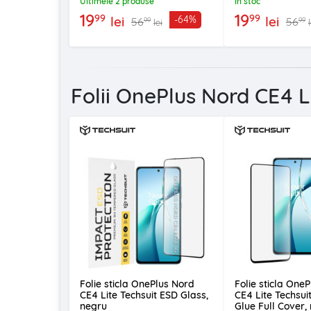
Ultimele 2 produse
In stoc
19
19
99
99
lei
lei
-64%
56
56
99
99
lei
Folii OnePlus Nord CE4 L
Folie sticla OnePlus Nord
Folie sticla One
CE4 Lite Techsuit ESD Glass,
CE4 Lite Techsuit
negru
Glue Full Cover,