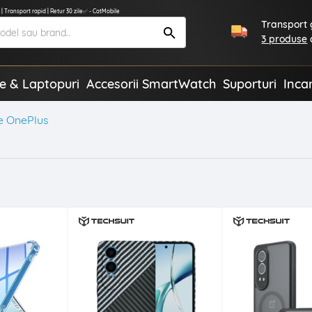
 Transport rapid | Retur 30 zile✅ - CatMobile
Transport g
3 produse
te & Laptopuri
Accesorii SmartWatch
Suporturi
Inca
e OnePlus