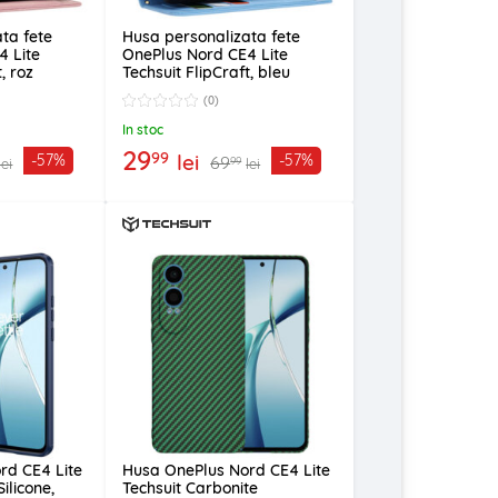
ta fete
Husa personalizata fete
4 Lite
OnePlus Nord CE4 Lite
, roz
Techsuit FlipCraft, bleu
(0)
In stoc
29
99
lei
-57%
-57%
69
99
lei
lei
rd CE4 Lite
Husa OnePlus Nord CE4 Lite
ilicone,
Techsuit Carbonite