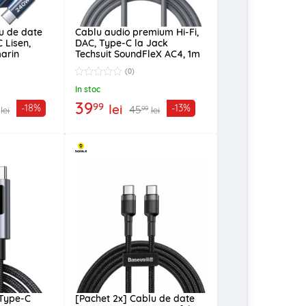
u de date
Cablu audio premium Hi-Fi,
 Lisen,
DAC, Type-C la Jack
arin
Techsuit SoundFleX AC4, 1m
(0)
In stoc
39
99
lei
-18%
-13%
45
99
lei
lei
 Type-C
[Pachet 2x] Cablu de date