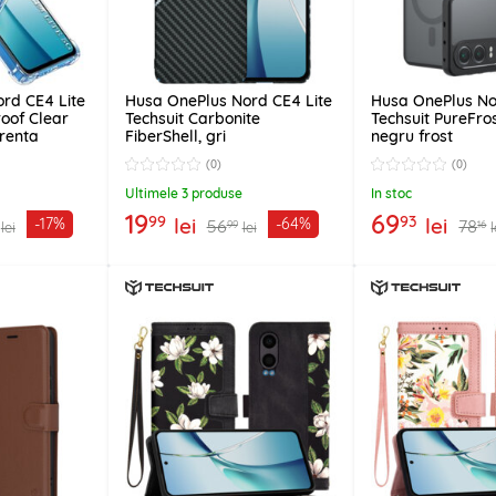
rd CE4 Lite
Husa OnePlus Nord CE4 Lite
Husa OnePlus No
oof Clear
Techsuit Carbonite
Techsuit PureFro
arenta
FiberShell, gri
negru frost
(0)
(0)
Ultimele 3 produse
In stoc
19
69
99
93
lei
lei
-17%
-64%
56
78
99
16
lei
lei
l