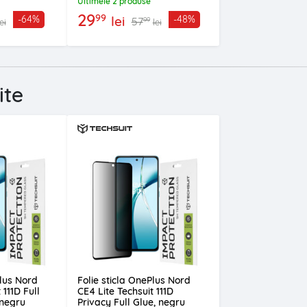
Ultimele 2 produse
29
99
lei
-64%
-48%
57
99
lei
lei
ite
Plus Nord
Folie sticla OnePlus Nord
 111D Full
CE4 Lite Techsuit 111D
 negru
Privacy Full Glue, negru