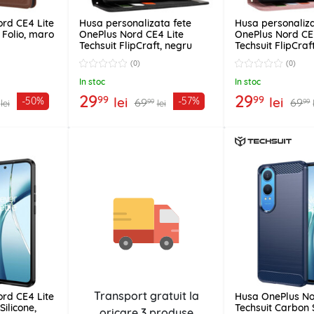
rd CE4 Lite
Husa personalizata fete
Husa personaliza
 Folio, maro
OnePlus Nord CE4 Lite
OnePlus Nord CE
Techsuit FlipCraft, negru
Techsuit FlipCraft
(0)
(0)
In stoc
In stoc
29
29
99
99
lei
lei
-50%
-57%
69
69
99
99
lei
lei
Transport gratuit la
rd CE4 Lite
Husa OnePlus No
ilicone,
Techsuit Carbon S
oricare
3 produse