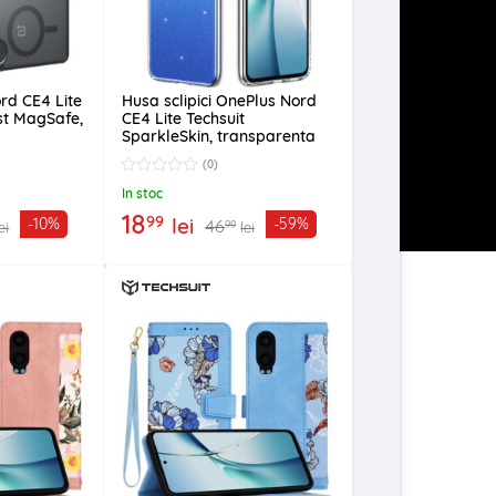
rd CE4 Lite
Husa sclipici OnePlus Nord
st MagSafe,
CE4 Lite Techsuit
SparkleSkin, transparenta
(0)
In stoc
18
99
lei
-10%
-59%
46
99
ei
lei