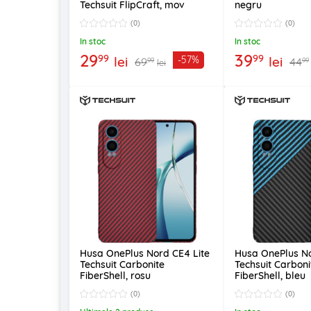
Techsuit FlipCraft, mov
negru
(0)
(0)
In stoc
In stoc
29
39
99
99
lei
lei
-57%
69
44
99
99
lei
Husa OnePlus Nord CE4 Lite
Husa OnePlus No
Techsuit Carbonite
Techsuit Carboni
FiberShell, rosu
FiberShell, bleu
(0)
(0)