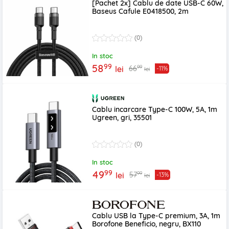
[Pachet 2x] Cablu de date USB-C 60W,
Baseus Cafule E0418500, 2m
(0)
In stoc
99
58
99
66
lei
-11%
lei
Cablu incarcare Type-C 100W, 5A, 1m
Ugreen, gri, 35501
(0)
In stoc
99
49
99
57
lei
-13%
lei
Cablu USB la Type-C premium, 3A, 1m
Borofone Beneficio, negru, BX110