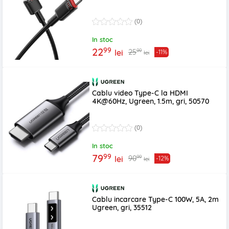
(0)
In stoc
99
22
99
25
lei
-11%
lei
Cablu video Type-C la HDMI
4K@60Hz, Ugreen, 1.5m, gri, 50570
(0)
In stoc
99
79
99
90
lei
-12%
lei
Cablu incarcare Type-C 100W, 5A, 2m
Ugreen, gri, 35512