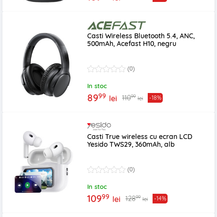
Casti Wireless Bluetooth 5.4, ANC,
500mAh, Acefast H10, negru
(0)
In stoc
99
89
99
110
lei
-18%
lei
Casti True wireless cu ecran LCD
Yesido TWS29, 360mAh, alb
(0)
In stoc
99
109
99
128
lei
-14%
lei