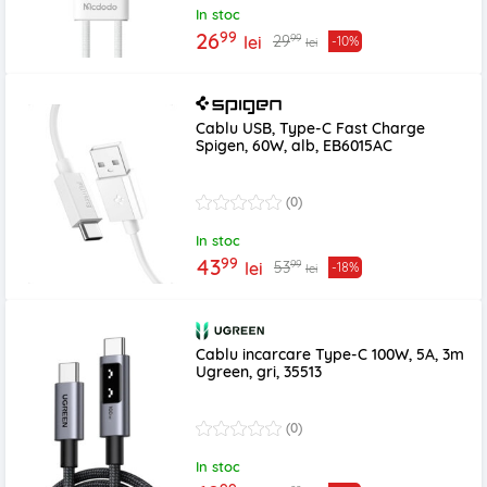
In stoc
99
26
99
29
lei
-10%
lei
Cablu USB, Type-C Fast Charge
Spigen, 60W, alb, EB6015AC
(0)
In stoc
99
43
99
53
lei
-18%
lei
Cablu incarcare Type-C 100W, 5A, 3m
Ugreen, gri, 35513
(0)
In stoc