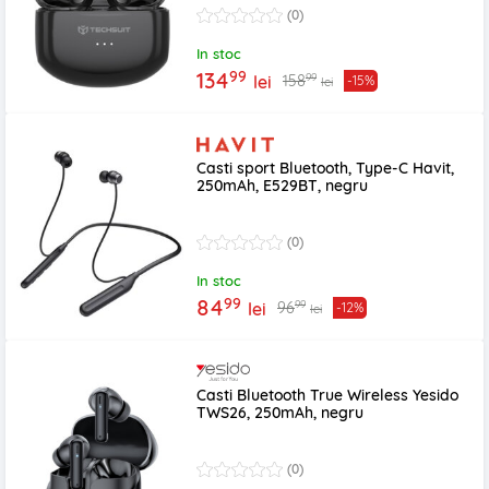
(0)
In stoc
99
134
99
158
lei
-15%
lei
Casti sport Bluetooth, Type-C Havit,
250mAh, E529BT, negru
(0)
In stoc
99
84
99
96
lei
-12%
lei
Casti Bluetooth True Wireless Yesido
TWS26, 250mAh, negru
(0)