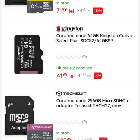
In stoc
99
71
99
84
lei
-15%
lei
Card memorie 64GB Kingston Canvas
Select Plus, SDCS2/64GBSP
(0)
Ultimele 2 produse
99
41
99
44
lei
-6%
lei
Card memorie 256GB MicroSDHC +
adaptor Techsuit THCM27, mov
(0)
In stoc
99
99