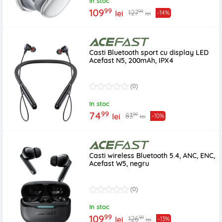
In stoc
99
109
99
127
lei
-14%
lei
Casti Bluetooth sport cu display LED
Acefast N5, 200mAh, IPX4
(0)
In stoc
99
74
99
83
lei
-10%
lei
Casti wireless Bluetooth 5.4, ANC, ENC,
Acefast W5, negru
(0)
In stoc
99
109
99
126
lei
-13%
lei