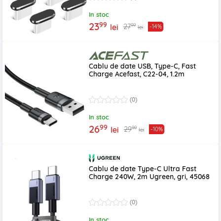
In stoc
99
23
99
27
lei
-14%
lei
Cablu de date USB, Type-C, Fast
Charge Acefast, C22-04, 1.2m
(0)
In stoc
99
26
99
29
lei
-10%
lei
Cablu de date Type-C Ultra Fast
Charge 240W, 2m Ugreen, gri, 45068
(0)
In stoc