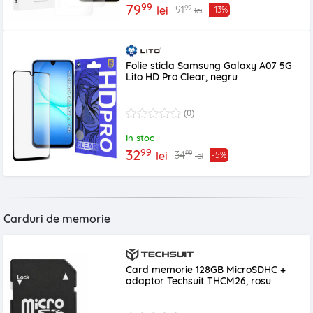
99
79
99
91
lei
-13%
lei
Folie sticla Samsung Galaxy A07 5G
Lito HD Pro Clear, negru
(0)
In stoc
99
32
99
34
lei
-5%
lei
Carduri de memorie
Card memorie 128GB MicroSDHC +
adaptor Techsuit THCM26, rosu