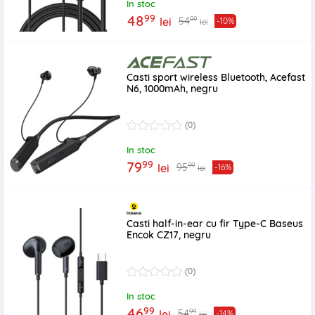
In stoc
99
48
99
54
lei
-10%
lei
Casti sport wireless Bluetooth, Acefast
N6, 1000mAh, negru
(0)
In stoc
99
79
99
95
lei
-16%
lei
Casti half-in-ear cu fir Type-C Baseus
Encok CZ17, negru
(0)
In stoc
99
46
99
54
lei
-14%
lei