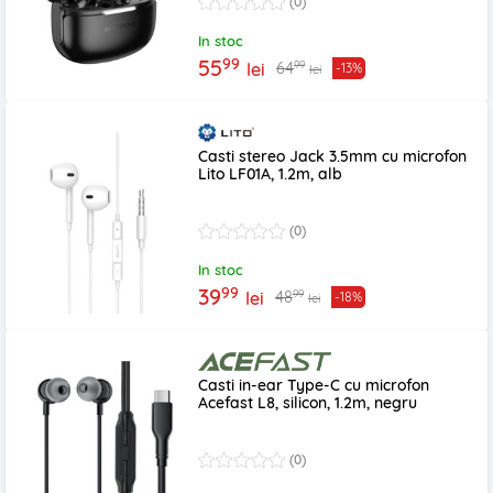
(0)
In stoc
99
55
99
64
lei
-13%
lei
Casti stereo Jack 3.5mm cu microfon
Lito LF01A, 1.2m, alb
(0)
In stoc
99
39
99
48
lei
-18%
lei
Casti in-ear Type-C cu microfon
Acefast L8, silicon, 1.2m, negru
(0)