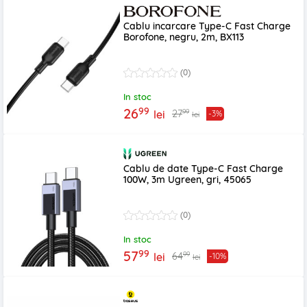
Cablu incarcare Type-C Fast Charge
Borofone, negru, 2m, BX113
(0)
In stoc
99
26
99
27
lei
-3%
lei
Cablu de date Type-C Fast Charge
100W, 3m Ugreen, gri, 45065
(0)
In stoc
99
57
99
64
lei
-10%
lei