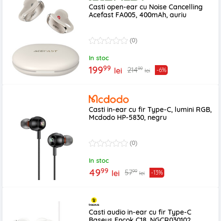
Casti open-ear cu Noise Cancelling
Acefast FA005, 400mAh, auriu
(0)
In stoc
99
199
99
214
lei
-6%
lei
Casti in-ear cu fir Type-C, lumini RGB,
Mcdodo HP-5830, negru
(0)
In stoc
99
49
99
57
lei
-13%
lei
Casti audio in-ear cu fir Type-C
Baseus Encok C18, NGCR030102