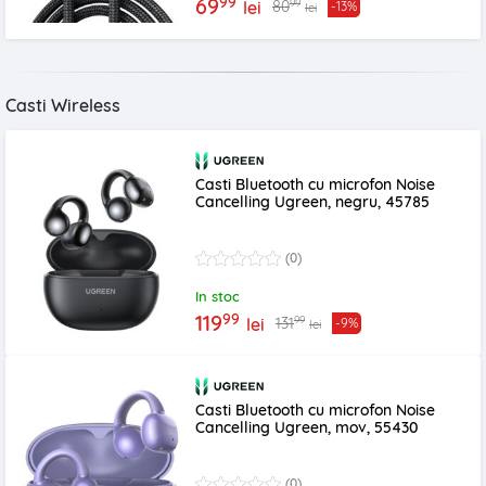
99
69
99
80
lei
-13%
lei
Casti Wireless
Casti Bluetooth cu microfon Noise
Cancelling Ugreen, negru, 45785
(0)
In stoc
99
119
99
131
lei
-9%
lei
Casti Bluetooth cu microfon Noise
Cancelling Ugreen, mov, 55430
(0)