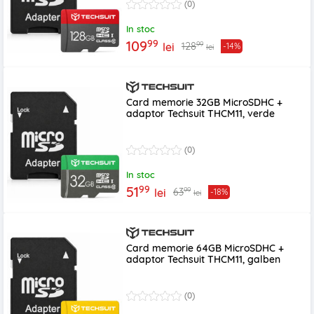
(0)
In stoc
99
109
99
128
lei
-14%
lei
Card memorie 32GB MicroSDHC +
adaptor Techsuit THCM11, verde
(0)
In stoc
99
51
99
63
lei
-18%
lei
Card memorie 64GB MicroSDHC +
adaptor Techsuit THCM11, galben
(0)