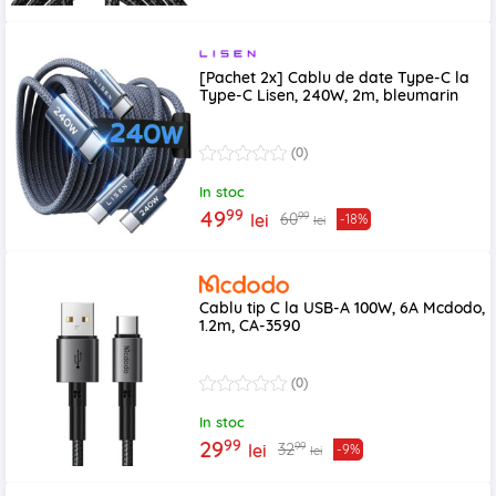
[Pachet 2x] Cablu de date Type-C la
Type-C Lisen, 240W, 2m, bleumarin
(0)
In stoc
99
49
99
60
lei
-18%
lei
Cablu tip C la USB-A 100W, 6A Mcdodo,
1.2m, CA-3590
(0)
In stoc
99
29
99
32
lei
-9%
lei