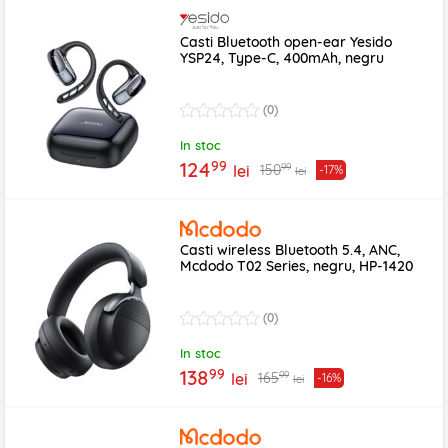
Casti Bluetooth open-ear Yesido
YSP24, Type-C, 400mAh, negru
(0)
In stoc
99
124
99
150
lei
-17%
lei
Casti wireless Bluetooth 5.4, ANC,
Mcdodo T02 Series, negru, HP-1420
(0)
In stoc
99
138
99
165
lei
-16%
lei