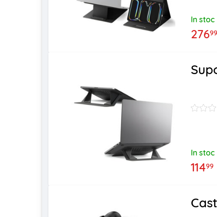
In stoc
276
9
Supo
In stoc
114
99
Cast