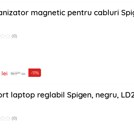
nizator magnetic pentru cabluri Spi
(0)
lei
-11%
169
99
lei
rt laptop reglabil Spigen, negru, LD
(0)