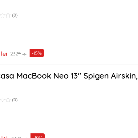
(0)
lei
-15%
232
99
lei
asa MacBook Neo 13" Spigen Airskin,
(0)
-19%
99