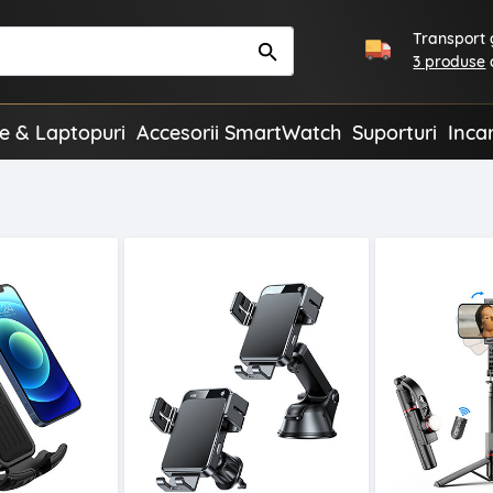
Transport g
3 produse
te & Laptopuri
Accesorii SmartWatch
Suporturi
Inca