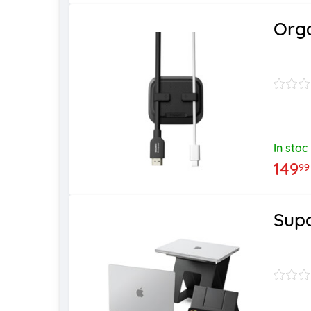
Orga
In stoc
149
99
Supo