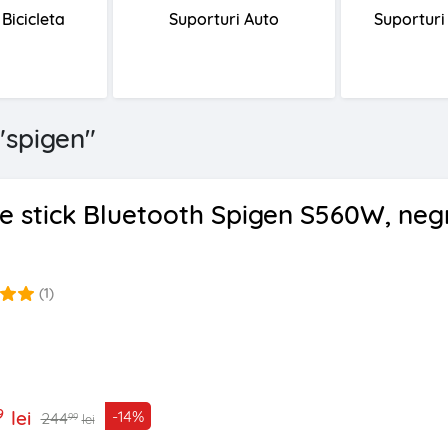
Bicicleta
Suporturi Auto
Suporturi 
"spigen"
ie stick Bluetooth Spigen S560W, neg
(1)
9
lei
-14%
244
99
lei