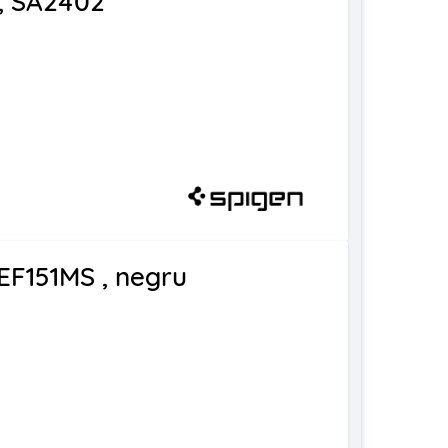
b, SA2402
 EF151MS , negru