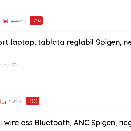
9
lei
-21%
354
99
lei
rt laptop, tablata reglabil Spigen, n
(0)
lei
-13%
132
99
lei
i wireless Bluetooth, ANC Spigen, ne