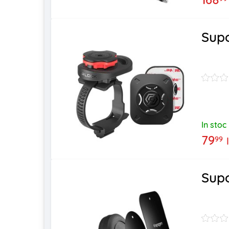
Supo
In stoc
79
99
Supo