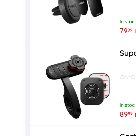
In stoc
79
99
Supo
In stoc
89
99