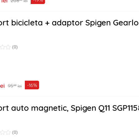
lei
208
lei
rt bicicleta + adaptor Spigen Gearl
(0)
lei
-16%
95
99
lei
rt auto magnetic, Spigen Q11 SGP115
(0)