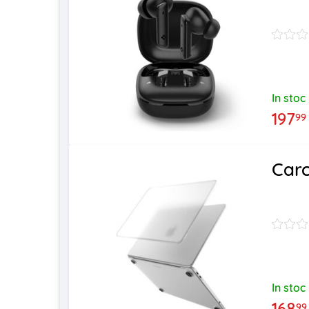
In stoc
197
99
Carc
In stoc
168
99