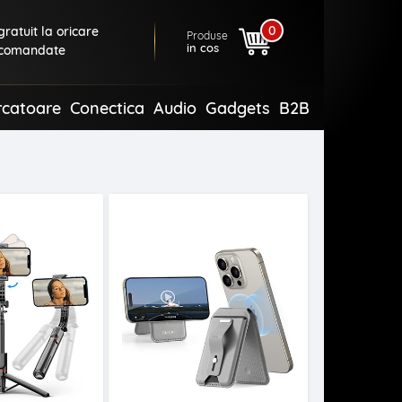
0
ratuit la oricare
Produse
in cos
comandate
rcatoare
Conectica
Audio
Gadgets
B2B