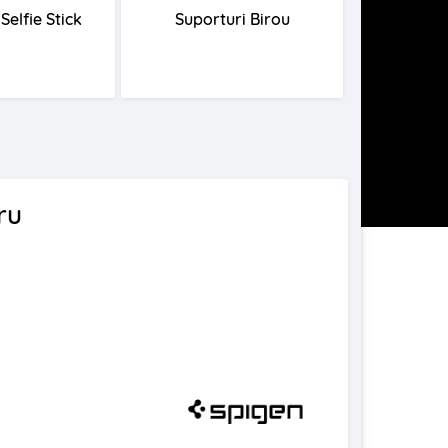
Selfie Stick
Suporturi Birou
Huse Mac
ru