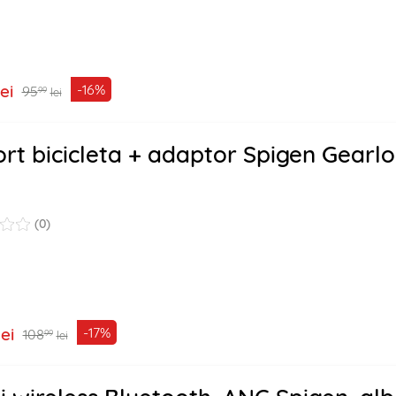
lei
-16%
95
99
lei
rt bicicleta + adaptor Spigen Gearl
(0)
lei
-17%
108
99
lei