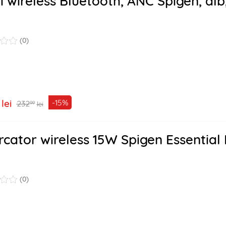
i wireless Bluetooth, ANC Spigen, al
(0)
lei
-15%
232
99
lei
rcator wireless 15W Spigen Essential
(0)