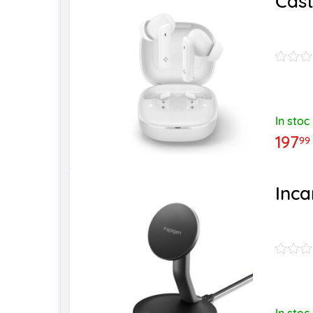
Cast
In stoc
197
99
Inca