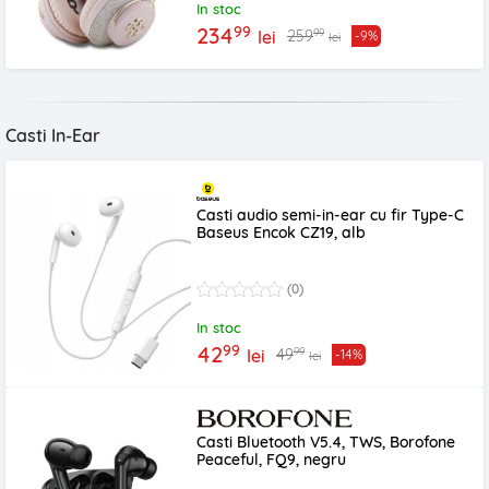
In stoc
99
234
99
259
lei
-9%
lei
Casti In-Ear
Casti audio semi-in-ear cu fir Type-C
Baseus Encok CZ19, alb
(0)
In stoc
99
42
99
49
lei
-14%
lei
Casti Bluetooth V5.4, TWS, Borofone
Peaceful, FQ9, negru