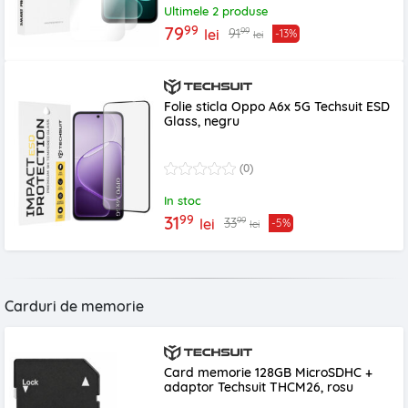
Ultimele 2 produse
99
79
99
91
lei
-13%
lei
Folie sticla Oppo A6x 5G Techsuit ESD
Glass, negru
(0)
In stoc
99
31
99
33
lei
-5%
lei
Carduri de memorie
Card memorie 128GB MicroSDHC +
adaptor Techsuit THCM26, rosu