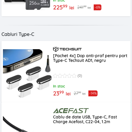
In stoc
99
225
99
241
lei
-6%
lei
Cabluri Type-C
[Pachet 4x] Dop anti-praf pentru port
Type-C Techsuit AD1, negru
(0)
In stoc
99
23
99
27
lei
-14%
lei
Cablu de date USB, Type-C, Fast
Charge Acefast, C22-04, 1.2m