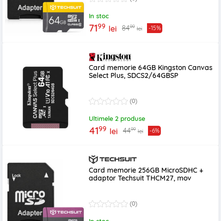
In stoc
99
71
99
84
lei
-15%
lei
Card memorie 64GB Kingston Canvas
Select Plus, SDCS2/64GBSP
(0)
Ultimele 2 produse
99
41
99
44
lei
-6%
lei
Card memorie 256GB MicroSDHC +
adaptor Techsuit THCM27, mov
(0)