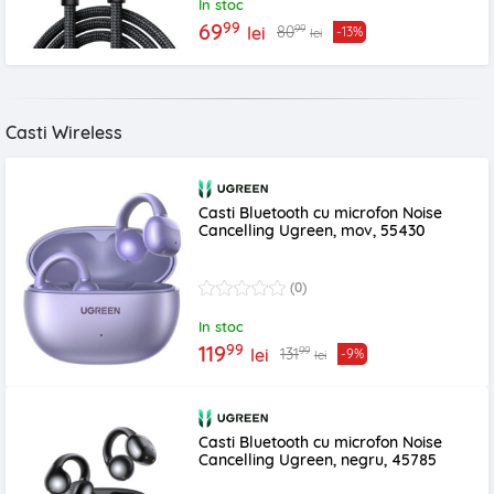
In stoc
99
69
99
80
lei
-13%
lei
Casti Wireless
Casti Bluetooth cu microfon Noise
Cancelling Ugreen, mov, 55430
(0)
In stoc
99
119
99
131
lei
-9%
lei
Casti Bluetooth cu microfon Noise
Cancelling Ugreen, negru, 45785