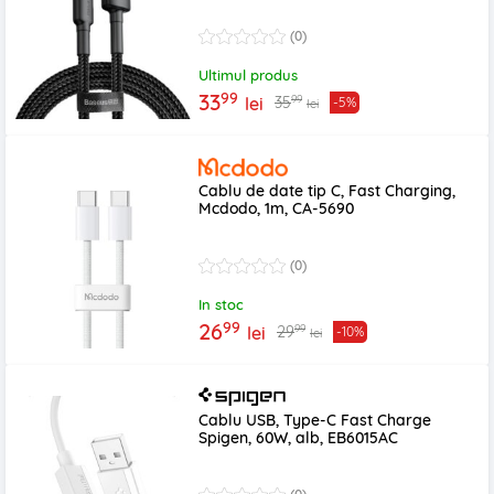
(0)
Ultimul produs
99
33
99
35
lei
-5%
lei
Cablu de date tip C, Fast Charging,
Mcdodo, 1m, CA-5690
(0)
In stoc
99
26
99
29
lei
-10%
lei
Cablu USB, Type-C Fast Charge
Spigen, 60W, alb, EB6015AC