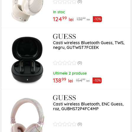
(0)
In stoc
99
124
99
138
lei
-10%
lei
Casti wireless Bluetooth Guess, TWS,
negru, GUTWST7FCEEK
(0)
Ultimele 2 produse
99
138
99
154
lei
-10%
lei
Casti wireless Bluetooth, ENC Guess,
roz, GUBHS72P4FC4MP
(0)