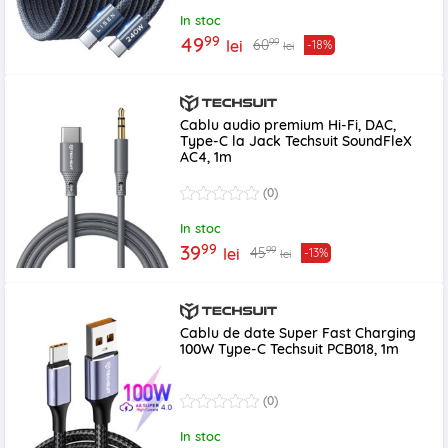
In stoc
99
49
99
60
lei
-18%
lei
Cablu audio premium Hi-Fi, DAC,
Type-C la Jack Techsuit SoundFleX
AC4, 1m
(0)
In stoc
99
39
99
45
lei
-13%
lei
Cablu de date Super Fast Charging
100W Type-C Techsuit PCB018, 1m
(0)
In stoc