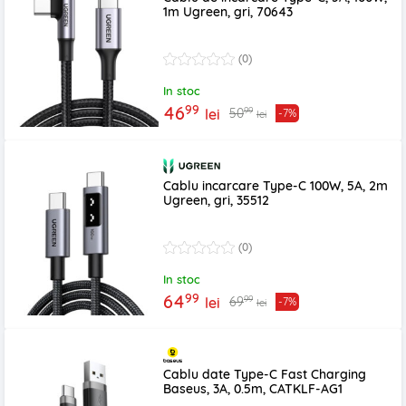
1m Ugreen, gri, 70643
(0)
In stoc
99
46
99
50
lei
-7%
lei
Cablu incarcare Type-C 100W, 5A, 2m
Ugreen, gri, 35512
(0)
In stoc
99
64
99
69
lei
-7%
lei
Cablu date Type-C Fast Charging
Baseus, 3A, 0.5m, CATKLF-AG1