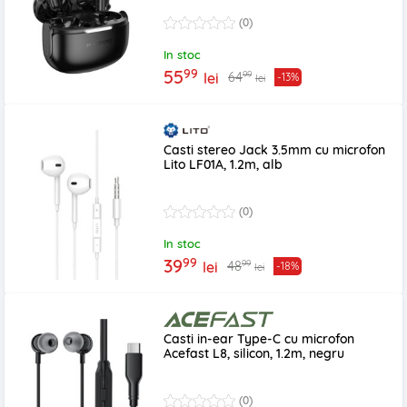
(0)
In stoc
99
55
99
64
lei
-13%
lei
Casti stereo Jack 3.5mm cu microfon
Lito LF01A, 1.2m, alb
(0)
In stoc
99
39
99
48
lei
-18%
lei
Casti in-ear Type-C cu microfon
Acefast L8, silicon, 1.2m, negru
(0)