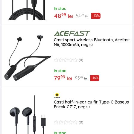
In stoc
99
48
99
54
lei
-10%
lei
Casti sport wireless Bluetooth, Acefast
N6, 1000mAh, negru
(0)
In stoc
99
79
99
95
lei
-16%
lei
Casti half-in-ear cu fir Type-C Baseus
Encok CZ17, negru
(0)
In stoc