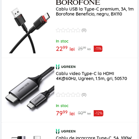
Cablu USB la Type-C premium, 3A, 1m
Borofone Beneficio, negru, BX110
(0)
In stoc
99
22
99
25
lei
-11%
lei
Cablu video Type-C la HDMI
4K@60Hz, Ugreen, 1.5m, gri, 50570
(0)
In stoc
99
79
99
90
lei
-12%
lei
Cablu de incarcare Type-C, 5A, 100W,