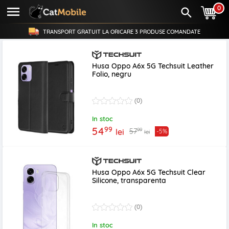
0
TRANSPORT GRATUIT LA ORICARE
3 PRODUSE
COMANDATE
Husa Oppo A6x 5G Techsuit Leather
Folio, negru
(0)
In stoc
99
54
99
57
lei
-5%
lei
Husa Oppo A6x 5G Techsuit Clear
Silicone, transparenta
(0)
In stoc