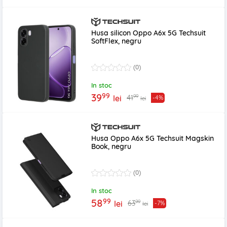
Husa silicon Oppo A6x 5G Techsuit
SoftFlex, negru
(0)
In stoc
99
39
99
41
lei
-4%
lei
Husa Oppo A6x 5G Techsuit Magskin
Book, negru
(0)
In stoc
99
58
99
63
lei
-7%
lei