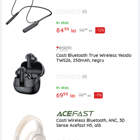
(0)
In stoc
99
84
99
96
lei
-12%
lei
Casti Bluetooth True Wireless Yesido
TWS26, 250mAh, negru
(0)
In stoc
99
69
99
78
lei
-11%
lei
Casti Wireless Bluetooth, ANC, 3D
Sense Acefast H5, alb