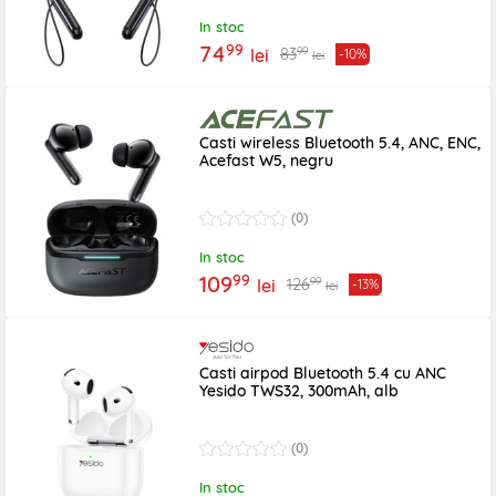
In stoc
99
74
99
83
lei
-10%
lei
Casti wireless Bluetooth 5.4, ANC, ENC,
Acefast W5, negru
(0)
In stoc
99
109
99
126
lei
-13%
lei
Casti airpod Bluetooth 5.4 cu ANC
Yesido TWS32, 300mAh, alb
(0)
In stoc