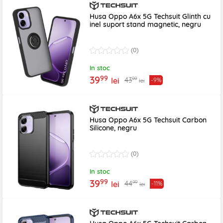
Husa Oppo A6x 5G Techsuit Glinth cu
inel suport stand magnetic, negru
(0)
In stoc
99
39
99
43
lei
-9%
lei
Husa Oppo A6x 5G Techsuit Carbon
Silicone, negru
(0)
In stoc
99
39
99
44
lei
-11%
lei