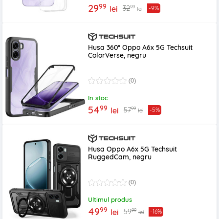
99
29
99
32
lei
-9%
lei
Husa 360° Oppo A6x 5G Techsuit
ColorVerse, negru
(0)
In stoc
99
54
99
57
lei
-5%
lei
Husa Oppo A6x 5G Techsuit
RuggedCam, negru
(0)
Ultimul produs
99
49
99
59
lei
-16%
lei