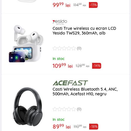
99
99
99
114
lei
-13%
lei
Casti True wireless cu ecran LCD
Yesido TWS29, 360mAh, alb
(0)
In stoc
99
109
99
128
lei
-14%
lei
Casti Wireless Bluetooth 5.4, ANC,
500mAh, Acefast H10, negru
(0)
In stoc
99
89
99
110
lei
-18%
lei