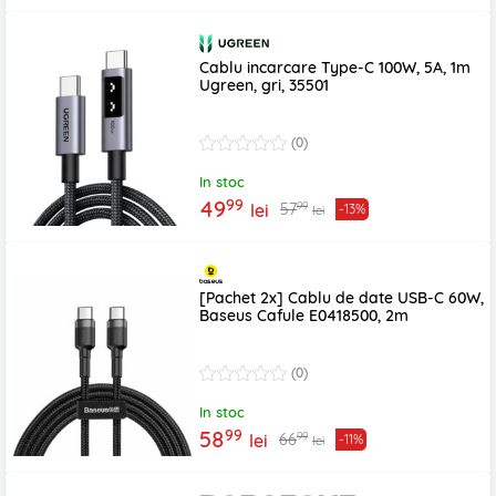
Cablu incarcare Type-C 100W, 5A, 1m
Ugreen, gri, 35501
(0)
In stoc
99
49
99
57
lei
-13%
lei
[Pachet 2x] Cablu de date USB-C 60W,
Baseus Cafule E0418500, 2m
(0)
In stoc
99
58
99
66
lei
-11%
lei