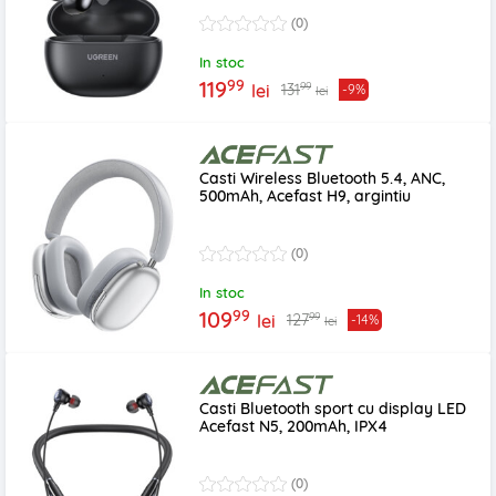
(0)
In stoc
99
119
99
131
lei
-9%
lei
Casti Wireless Bluetooth 5.4, ANC,
500mAh, Acefast H9, argintiu
(0)
In stoc
99
109
99
127
lei
-14%
lei
Casti Bluetooth sport cu display LED
Acefast N5, 200mAh, IPX4
(0)