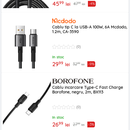
99
45
99
47
lei
-4%
lei
Cablu tip C la USB-A 100W, 6A Mcdodo,
1.2m, CA-3590
(0)
In stoc
99
29
99
32
lei
-9%
lei
Cablu incarcare Type-C Fast Charge
Borofone, negru, 2m, BX113
(0)
In stoc
99
26
99
27
lei
-3%
lei