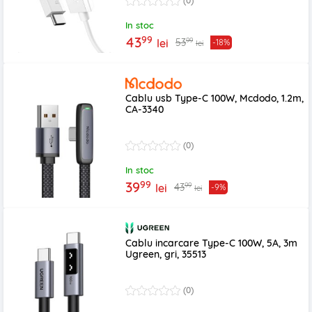
(0)
In stoc
99
43
99
53
lei
-18%
lei
Cablu usb Type-C 100W, Mcdodo, 1.2m,
CA-3340
(0)
In stoc
99
39
99
43
lei
-9%
lei
Cablu incarcare Type-C 100W, 5A, 3m
Ugreen, gri, 35513
(0)