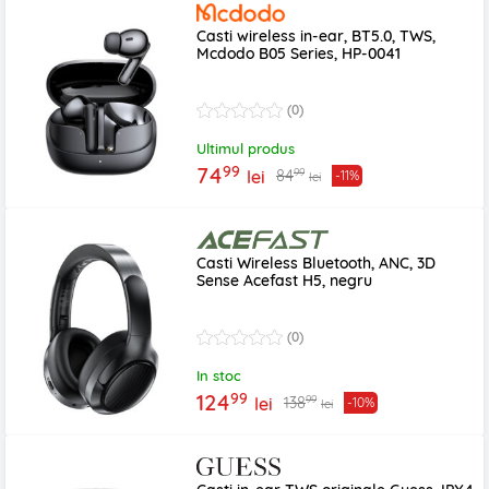
Casti wireless in-ear, BT5.0, TWS,
Mcdodo B05 Series, HP-0041
(0)
Ultimul produs
99
74
99
84
lei
-11%
lei
Casti Wireless Bluetooth, ANC, 3D
Sense Acefast H5, negru
(0)
In stoc
99
124
99
138
lei
-10%
lei