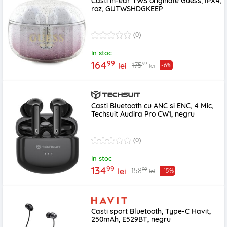
Casti in-ear TWS originale Guess, IPX4,
roz, GUTWSHDGKEEP
(0)
In stoc
99
164
99
175
lei
-6%
lei
Casti Bluetooth cu ANC si ENC, 4 Mic,
Techsuit Audira Pro CW1, negru
(0)
In stoc
99
134
99
158
lei
-15%
lei
Casti sport Bluetooth, Type-C Havit,
250mAh, E529BT, negru