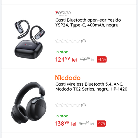
Casti Bluetooth open-ear Yesido
YSP24, Type-C, 400mAh, negru
(0)
In stoc
99
124
99
150
lei
-17%
lei
Casti wireless Bluetooth 5.4, ANC,
Mcdodo T02 Series, negru, HP-1420
(0)
In stoc
99
138
99
165
lei
-16%
lei