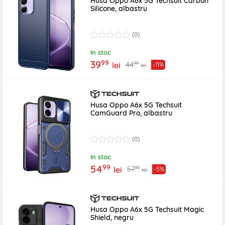
Husa Oppo A6x 5G Techsuit Carbon
Silicone, albastru
(0)
In stoc
99
39
99
44
lei
-11%
lei
Husa Oppo A6x 5G Techsuit
CamGuard Pro, albastru
(0)
In stoc
99
54
99
57
lei
-5%
lei
Husa Oppo A6x 5G Techsuit Magic
Shield, negru