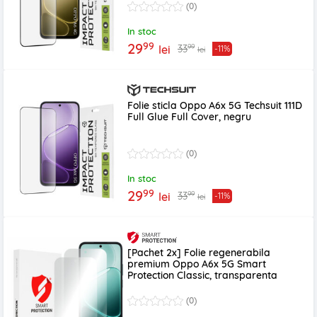
(0)
In stoc
99
29
99
33
lei
-11%
lei
Folie sticla Oppo A6x 5G Techsuit 111D
Full Glue Full Cover, negru
(0)
In stoc
99
29
99
33
lei
-11%
lei
[Pachet 2x] Folie regenerabila
premium Oppo A6x 5G Smart
Protection Classic, transparenta
(0)