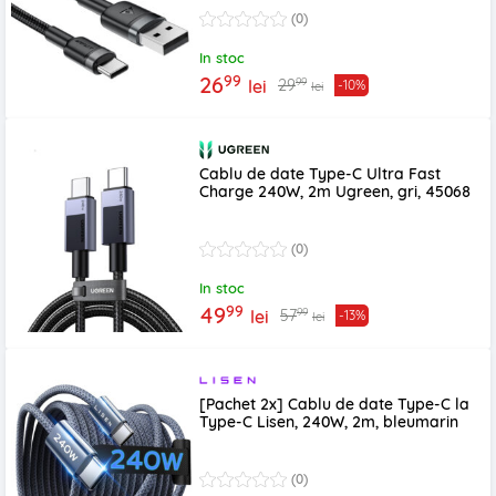
(0)
In stoc
99
26
99
29
lei
-10%
lei
Cablu de date Type-C Ultra Fast
Charge 240W, 2m Ugreen, gri, 45068
(0)
In stoc
99
49
99
57
lei
-13%
lei
[Pachet 2x] Cablu de date Type-C la
Type-C Lisen, 240W, 2m, bleumarin
(0)