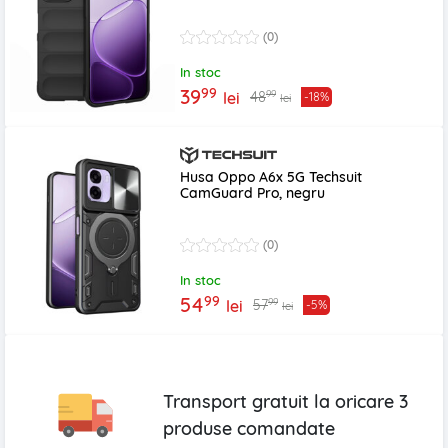
(0)
In stoc
99
39
99
48
lei
-18%
lei
Husa Oppo A6x 5G Techsuit
CamGuard Pro, negru
(0)
In stoc
99
54
99
57
lei
-5%
lei
Transport gratuit la oricare
3
produse
comandate