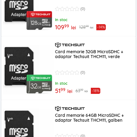
(0)
In stoc
99
109
99
128
lei
-14%
lei
Card memorie 32GB MicroSDHC +
adaptor Techsuit THCM11, verde
(0)
In stoc
99
51
99
63
lei
-18%
lei
Card memorie 64GB MicroSDHC +
adaptor Techsuit THCM11, galben
(0)