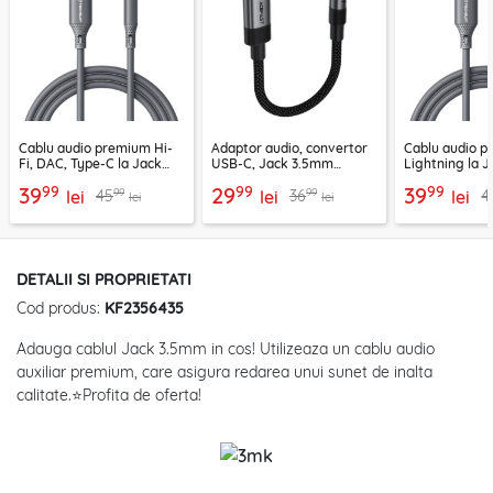
Cablu audio premium Hi-
Adaptor audio, convertor
Cablu audio p
Fi, DAC, Type-C la Jack
USB-C, Jack 3.5mm
Lightning la J
Techsuit SoundFleX AC4,
Acefast, 15cm, J12
SoundFleX AC
99
99
99
39
29
39
99
99
45
36
4
1m
lei
lei
lei
lei
lei
DETALII SI PROPRIETATI
Cod produs:
KF2356435
Adauga cablul Jack 3.5mm in cos! Utilizeaza un cablu audio
auxiliar premium, care asigura redarea unui sunet de inalta
calitate.⭐Profita de oferta!