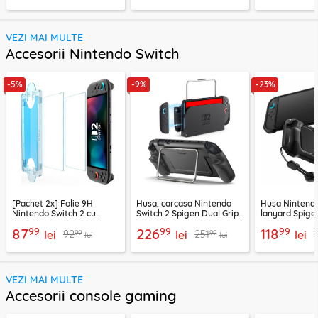
VEZI MAI MULTE
Accesorii Nintendo Switch
-5%
-9%
-23%
[Pachet 2x] Folie 9H
Husa, carcasa Nintendo
Husa Nintendo
Nintendo Switch 2 cu
Switch 2 Spigen Dual Grip
lanyard Spig
aplicator Techsuit
Pro, negru
Armor, negru
99
99
99
87
226
118
99
99
92
251
SwitchAura NS1,
lei
lei
lei
lei
lei
transparenta
VEZI MAI MULTE
Accesorii console gaming