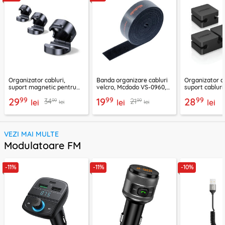
Organizator cabluri,
Banda organizare cabluri
Organizator ca
suport magnetic pentru
velcro, Mcdodo VS-0960,
suport cablur
birou Ugreen 45797
1m, negru
negru, 70585
99
99
99
29
19
28
99
99
34
21
lei
lei
lei
lei
lei
VEZI MAI MULTE
Modulatoare FM
-11%
-11%
-10%