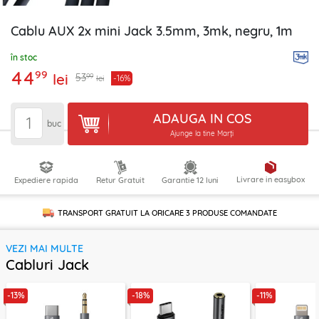
Cablu AUX 2x mini Jack 3.5mm, 3mk, negru, 1m
în stoc
44
99
lei
99
53
-16%
lei
ADAUGA IN COS
buc
Ajunge la tine Marți
Livrare in easybox
Expediere rapida
Retur Gratuit
Garantie 12 luni
TRANSPORT GRATUIT LA ORICARE
3 PRODUSE
COMANDATE
VEZI MAI MULTE
Cabluri Jack
-13%
-18%
-11%