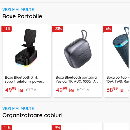
VEZI MAI MULTE
Boxe Portabile
-19%
-23%
-6%
Boxa Bluetooth 3in1,
Boxa Bluetooth portabila
Boxa portabil
suport telefon + power
Yesido, TF, AUX, 1000mAh,
10W, TWS, Rad
bank, Borofone Marea,
YSW24, negru
Borofone Loud
99
99
99
49
49
68
99
99
61
64
7
BR200
lei
lei
lei
lei
lei
VEZI MAI MULTE
Organizatoare cabluri
-14%
-9%