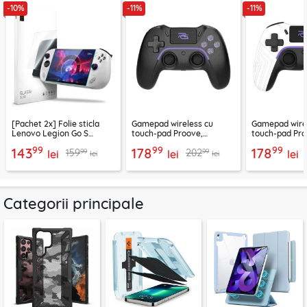
-10%
-11%
-11%
[Pachet 2x] Folie sticla
Gamepad wireless cu
Gamepad wire
Lenovo Legion Go S
touch-pad Proove,
touch-pad Pro
Spigen Glas.tR Slim,
600mAh, negru,
600mAh, alb,
99
99
99
143
178
178
99
99
159
202
transparenta
lei
WGSK00022001
lei
WGSK000220
lei
lei
lei
Categorii principale