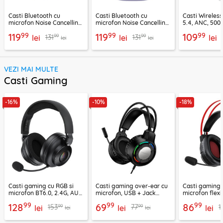
Casti Bluetooth cu
Casti Bluetooth cu
Casti Wireles
microfon Noise Cancelling
microfon Noise Cancelling
5.4, ANC, 500
Ugreen, negru, 45785
Ugreen, mov, 55430
Acefast H9, ar
99
99
99
119
119
109
99
99
131
131
lei
lei
lei
lei
lei
VEZI MAI MULTE
Casti Gaming
-16%
-10%
-18%
Casti gaming cu RGB si
Casti gaming over-ear cu
Casti gaming c
microfon BT6.0, 2.4G, AUX
microfon, USB + Jack
microfon flexi
Acefast H15
3.5mm, Borofone Wave,
H16, 2m
99
99
99
128
69
86
99
99
153
77
1
lei
BO112
lei
lei
lei
lei