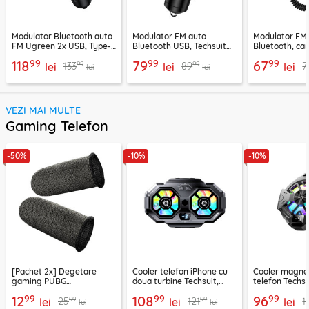
Modulator Bluetooth auto
Modulator FM auto
Modulator FM
FM Ugreen 2x USB, Type-
Bluetooth USB, Techsuit
Bluetooth, car
C, MicroSD, negru, 80910
VoltTune MFM1
YAU32, negru
99
99
99
118
79
67
99
99
133
89
7
lei
lei
lei
lei
lei
VEZI MAI MULTE
Gaming Telefon
-50%
-10%
-10%
[Pachet 2x] Degetare
Cooler telefon iPhone cu
Cooler magnet
gaming PUBG
doua turbine Techsuit,
telefon Techsu
profesioniste, finger
negru, SL22
negru, P60
99
99
99
12
108
96
99
99
25
121
1
sleeve Hoco GM4
lei
lei
lei
lei
lei