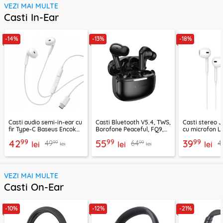
VEZI MAI MULTE
Casti In-Ear
-14%
-13%
-18%
Casti audio semi-in-ear cu
Casti Bluetooth V5.4, TWS,
Casti stereo 
fir Type-C Baseus Encok
Borofone Peaceful, FQ9,
cu microfon Li
CZ19, alb
negru
1.2m, alb
99
99
99
42
55
39
99
99
49
64
4
lei
lei
lei
lei
lei
VEZI MAI MULTE
Casti On-Ear
-10%
-12%
-21%