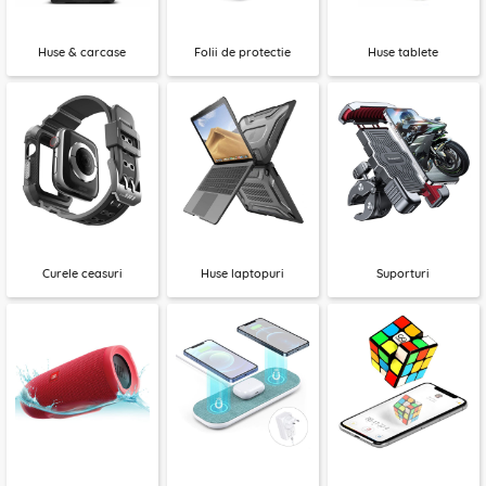
Huse & carcase
Folii de protectie
Huse tablete
Curele ceasuri
Huse laptopuri
Suporturi