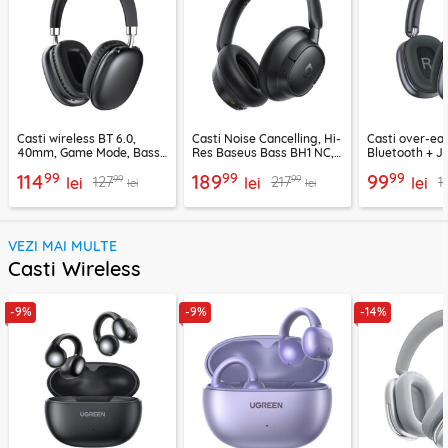
Casti wireless BT 6.0,
Casti Noise Cancelling, Hi-
Casti over-ear
40mm, Game Mode, Bass
Res Baseus Bass BH1 NC,
Bluetooth + J
Boost, Acefast H13
negru, A0203703
EP10, 400mAh
99
99
99
114
189
99
99
99
127
217
1
lei
lei
lei
lei
lei
VEZI MAI MULTE
Casti Wireless
-9%
-9%
-14%