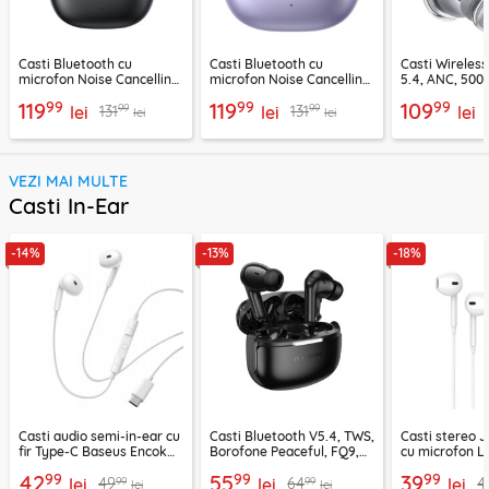
Casti Bluetooth cu
Casti Bluetooth cu
Casti Wireles
microfon Noise Cancelling
microfon Noise Cancelling
5.4, ANC, 500
Ugreen, negru, 45785
Ugreen, mov, 55430
Acefast H9, ar
99
99
99
119
119
109
99
99
131
131
lei
lei
lei
lei
lei
VEZI MAI MULTE
Casti In-Ear
-14%
-13%
-18%
Casti audio semi-in-ear cu
Casti Bluetooth V5.4, TWS,
Casti stereo 
fir Type-C Baseus Encok
Borofone Peaceful, FQ9,
cu microfon Li
CZ19, alb
negru
1.2m, alb
99
99
99
42
55
39
99
99
49
64
4
lei
lei
lei
lei
lei