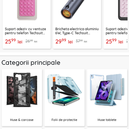
Suport adeziv cu ventuze
Bricheta electrica aluminiu
Suport adeziv
pentru telefon Techsuit
6W, Type-C Techsuit
pentru telefon
SPP-PAD
SmokeX ML1, gri
SL-PAD, roz
99
99
99
25
29
25
99
99
26
37
2
lei
lei
lei
lei
lei
Categorii principale
Huse & carcase
Folii de protectie
Huse tablete