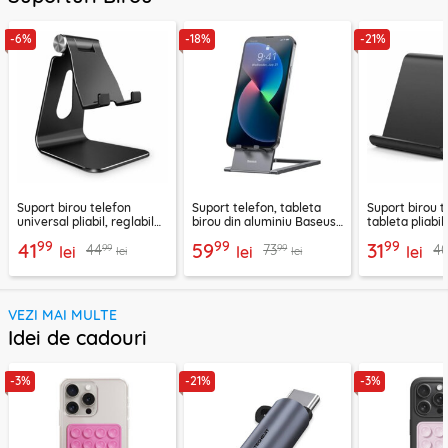
-6%
-18%
-21%
Suport birou telefon
Suport telefon, tableta
Suport birou t
universal pliabil, reglabil
birou din aluminiu Baseus,
tableta pliabil
aluminiu Techsuit Z4A,
LUKP000013
negru, ABS-B
99
99
99
41
59
31
99
99
44
73
4
negru
lei
lei
lei
lei
lei
VEZI MAI MULTE
Idei de cadouri
-3%
-21%
-3%