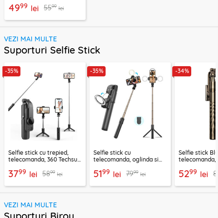
exercitii, sport Techsuit
99
49
99
55
lei
lei
VEZI MAI MULTE
Suporturi Selfie Stick
-35%
-35%
-34%
Selfie stick cu trepied,
Selfie stick cu
Selfie stick B
telecomanda, 360 Techsuit
telecomanda, oglinda si
telecomanda, 
L11, 73cm
LED Techsuit K13
K28, 175cm
99
99
99
37
51
52
99
99
58
79
8
lei
lei
lei
lei
lei
VEZI MAI MULTE
Suporturi Birou