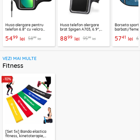
Husa alergare pentru
Husa telefon alergare
Borseta sport
telefon 6.8" cu velcro
brat Spigen A703, 6.9",
barbati/femei
Techsuit TH20, negru
negru
CWB3, albastr
99
99
41
54
88
57
99
99
58
95
6
lei
lei
lei
lei
lei
VEZI MAI MULTE
Fitness
-10%
[Set 5x] Banda elastica
fitness, kinetoterapie,