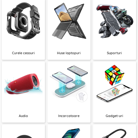
Curele ceasuri
Huse laptopuri
Suporturi
Audio
Incarcatoare
Gadget-uri