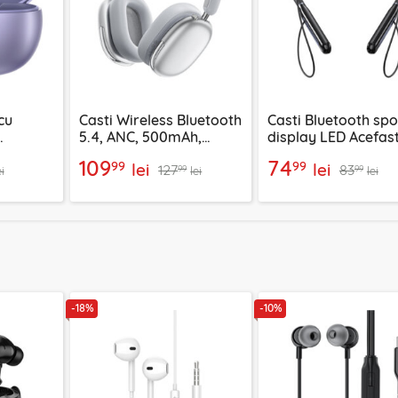
cu
Casti Wireless Bluetooth
Casti Bluetooth spo
5.4, ANC, 500mAh,
display LED Acefast
en, mov,
Acefast H9, argintiu
200mAh, IPX4
109
74
99
99
lei
lei
127
83
99
99
ei
lei
lei
-18%
-10%