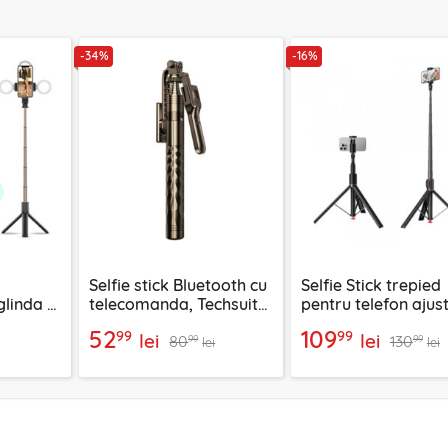
-34%
-16%
Selfie stick Bluetooth cu
Selfie Stick trepied
linda si
telecomanda, Techsuit
pentru telefon ajust
3
K28, 175cm
Acefast E31, negru
52
109
99
99
lei
lei
80
130
99
99
lei
lei