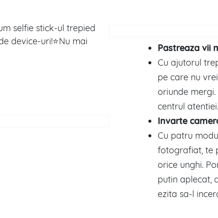
m selfie stick-ul trepied
de device-uri!⭐Nu mai
Pastreaza vii 
Cu ajutorul tre
pe care nu vrei 
oriunde mergi. 
centrul atenti
Invarte camera
Cu patru modur
fotografiat, te
orice unghi. Po
putin aplecat, 
ezita sa-l incerc