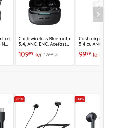
Urmatorul
rt cu
Casti wireless Bluetooth
Casti airpod Bluetooth
 N5,
5.4, ANC, ENC, Acefast
5.4 cu ANC Yesido
W5, negru
TWS32, 300mAh, alb
109
99
99
99
lei
lei
126
114
99
99
lei
lei
-16%
-14%