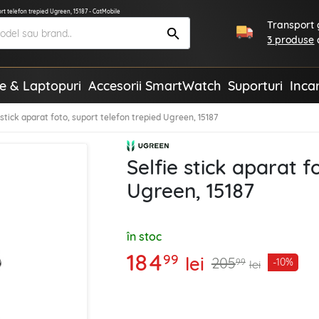
port telefon trepied Ugreen, 15187 - CatMobile
Transport g
3 produse
te & Laptopuri
Accesorii SmartWatch
Suporturi
Inca
 stick aparat foto, suport telefon trepied Ugreen, 15187
Selfie stick aparat f
Ugreen, 15187
în stoc
184
99
lei
205
-10%
99
lei