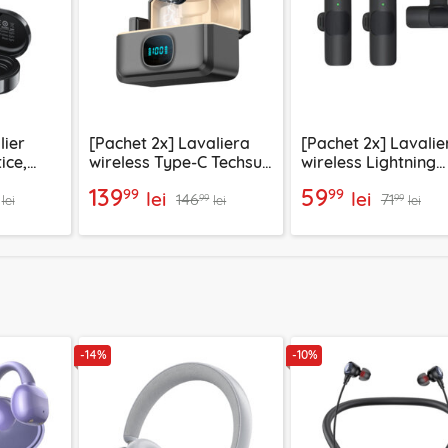
lier
[Pachet 2x] Lavaliera
[Pachet 2x] Lavalie
ice,
wireless Type-C Techsuit
wireless Lightning
t R3
LW5, negru
pentru telefon Tech
139
59
99
99
lei
lei
146
71
XtreamMic LW1
99
99
lei
lei
lei
-14%
-10%