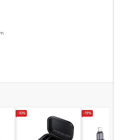
im
-10%
-19%