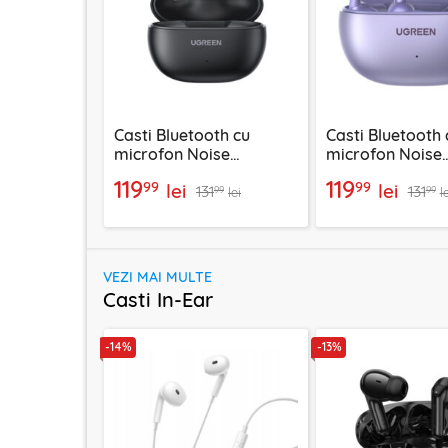
Casti Bluetooth cu
Casti Bluetooth 
microfon Noise
microfon Noise
Cancelling Ugreen,
Cancelling Ugre
119
119
99
99
lei
lei
131
131
negru, 45785
55430
99
99
lei
l
VEZI MAI MULTE
Casti In-Ear
-14%
-13%