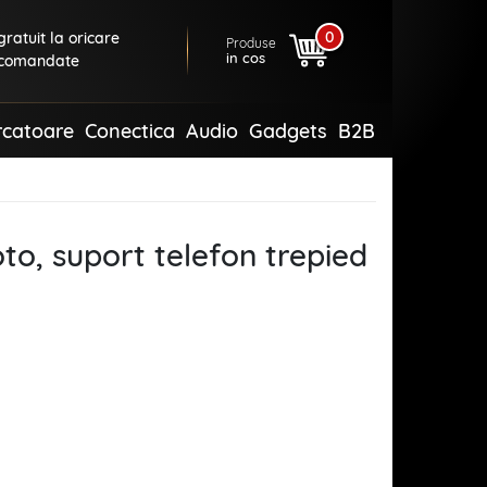
0
ratuit la oricare
Produse
in cos
comandate
rcatoare
Conectica
Audio
Gadgets
B2B
oto, suport telefon trepied