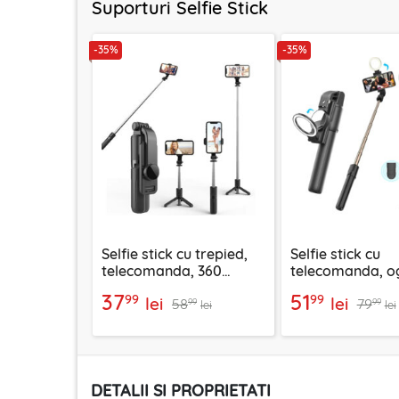
Suporturi Selfie Stick
-35%
-35%
Selfie stick cu trepied,
Selfie stick cu
telecomanda, 360
telecomanda, og
Techsuit L11, 73cm
LED Techsuit K1
37
51
99
99
lei
lei
58
79
99
99
lei
lei
DETALII SI PROPRIETATI