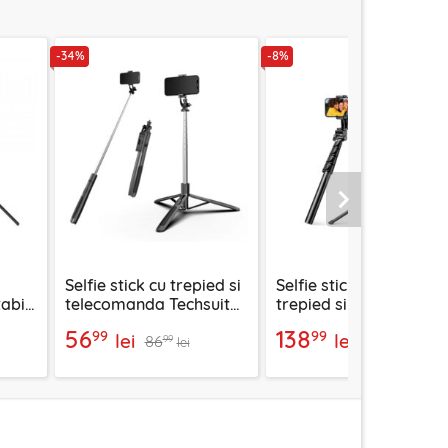
-34%
-8%
Urmatorul
Selfie stick cu trepied si
Selfie stick Bluetooth c
abil
telecomanda Techsuit
trepied si telecomand
Q05, 158cm
1.8m Ugreen, 15609
56
138
99
99
lei
lei
86
151
99
99
lei
lei