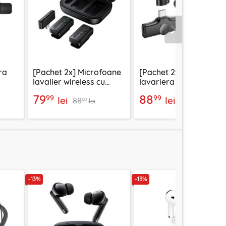
Urmatorul
ra
[Pachet 2x] Microfoane
[Pachet 2x] Microfon t
lavalier wireless cu
lavariera wireless
suit
carcasa, Borofone
Borofone Trophy, BFK
79
88
99
99
lei
lei
88
110
Lemai, BFK17
99
99
lei
lei
-13%
-13%