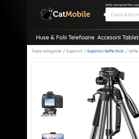
Selfie stick aparat foto, su
Huse & Folii Telefoane
Accesorii Table
Toate categoriile
Suporturi
Suporturi Selfie Stick
Selfie