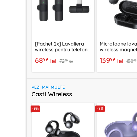
[Pachet 2x] Lavaliera
Microfoane lava
wireless pentru telefon
wireless magnet
USB-C Techsuit
dual mic, Acefas
68
139
99
99
lei
lei
72
158
XtreamMic LW2
99
99
lei
VEZI MAI MULTE
Casti Wireless
-9%
-9%