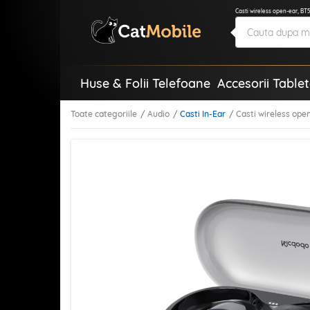
Casti wireless open-ear, BT
Huse & Folii Telefoane
Accesorii Table
Toate categoriile
Audio
Casti In-Ear
Casti wireless ope