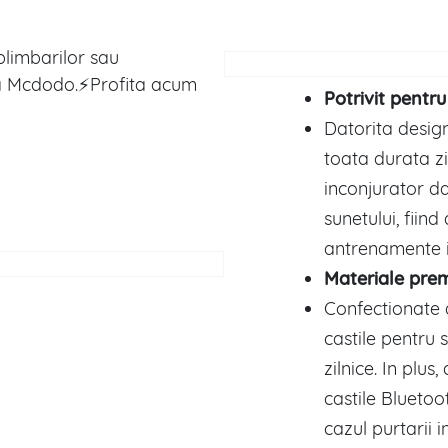
plimbarilor sau
la Mcdodo.⚡Profita acum
Potrivit pentru
Datorita desig
toata durata zi
inconjurator da
sunetului, fiin
antrenamente in
Materiale pre
Confectionate d
castile pentru 
zilnice. In plus
castile Bluetoo
cazul purtarii 