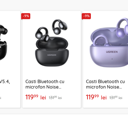
-9%
-9%
V5.4,
Casti Bluetooth cu
Casti Bluetooth cu
microfon Noise
microfon Noise
negru
Cancelling Ugreen,
Cancelling Ugreen,
119
119
99
99
lei
lei
131
131
negru, 45785
55430
99
99
i
lei
lei