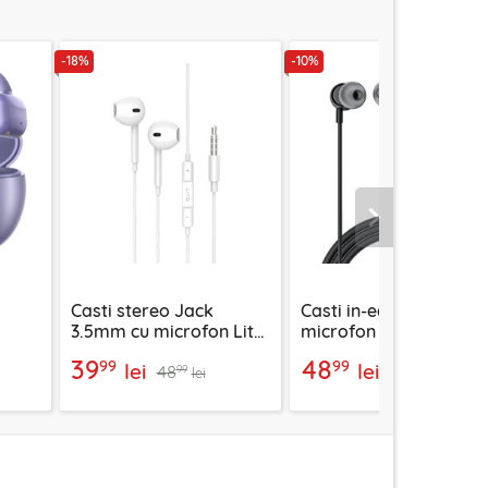
-18%
-10%
Urmatorul
Casti stereo Jack
Casti in-ear Type-C cu
3.5mm cu microfon Lito
microfon Acefast L8,
 mov,
LF01A, 1.2m, alb
silicon, 1.2m, negru
39
48
99
99
lei
lei
48
54
99
99
lei
lei