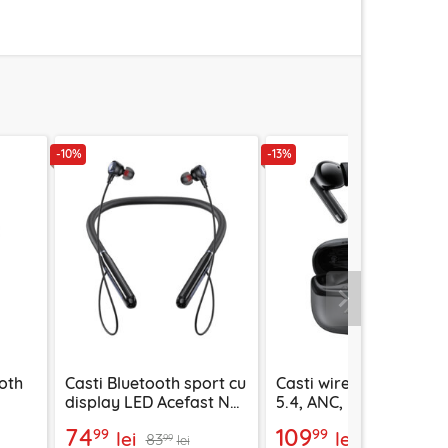
-10%
-13%
Urmatorul
oth
Casti Bluetooth sport cu
Casti wireless Bluetoo
display LED Acefast N5,
5.4, ANC, ENC, Acefast
b
200mAh, IPX4
W5, negru
74
109
99
99
lei
lei
83
126
99
99
lei
lei