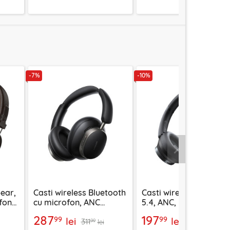
-7%
-10%
Urmatorul
-ear,
Casti wireless Bluetooth
Casti wireless Bluetoo
ofone
cu microfon, ANC
5.4, ANC, Mcdodo T03
Ugreen, negru, 55687
Series, negru, HP-5820
287
197
99
99
lei
lei
311
219
99
99
lei
lei