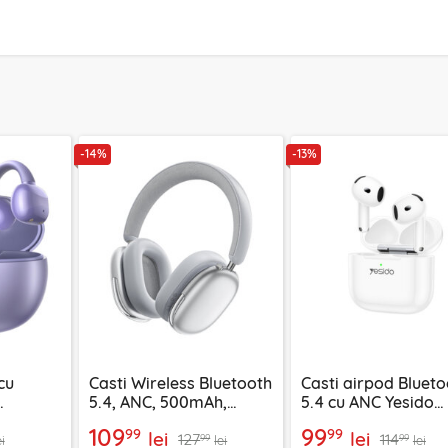
-14%
-13%
cu
Casti Wireless Bluetooth
Casti airpod Blueto
5.4, ANC, 500mAh,
5.4 cu ANC Yesido
en, mov,
Acefast H9, argintiu
TWS32, 300mAh, al
109
99
99
99
lei
lei
127
114
99
99
ei
lei
lei