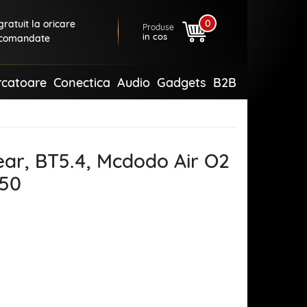
0
ratuit la oricare
Produse
in cos
comandate
rcatoare
Conectica
Audio
Gadgets
B2B
ear, BT5.4, Mcdodo Air O2
050