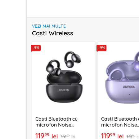
VEZI MAI MULTE
Casti Wireless
-9%
-9%
Casti Bluetooth cu
Casti Bluetooth 
microfon Noise
microfon Noise
Cancelling Ugreen,
Cancelling Ugre
119
119
99
99
lei
lei
131
131
negru, 45785
55430
99
99
lei
l