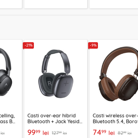
-21%
-9%
elling,
Casti over-ear hibrid
Casti wireless over
Bass BH1
Bluetooth + Jack Yesido
Bluetooth 5.4, Bor
03703
EP10, 400mAh, negru
Suenos, BO34
99
74
99
99
lei
lei
127
82
99
99
lei
lei
lei