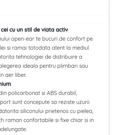
 cei cu un stil de viata activ
nului open-ear te bucuri de confort pe
lei si ramai totodata atent la mediul
torita tehnologiei de distribuire a
d alegerea ideala pentru plimbari sau
 aer liber.
mium
in policarbonat si ABS durabil,
sport sunt concepute sa reziste uzurii
, datorita siliconului prietenos cu pielea,
th raman confortabile si fixe chiar si in
indelungate.