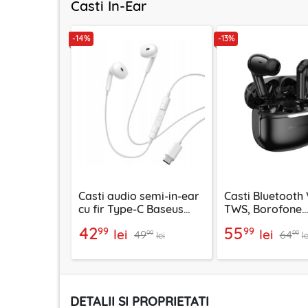
Casti In-Ear
-14%
-13%
Casti audio semi-in-ear
Casti Bluetooth 
cu fir Type-C Baseus
TWS, Borofone
Encok CZ19, alb
Peaceful, FQ9, 
42
55
99
99
lei
lei
49
64
99
99
lei
le
DETALII SI PROPRIETATI