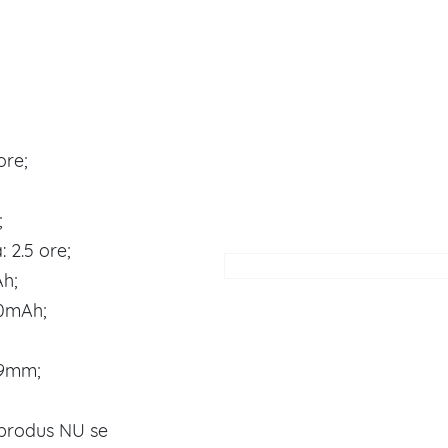
ore;
;
 2.5 ore;
Ah;
00mAh;
29mm;
 produs NU se