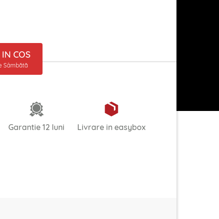
IN COS
ne Sâmbătă
Garantie 12 luni
Livrare in easybox