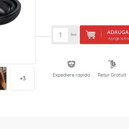
ADAUGA 
buc
Ajunge la ti
Expediere rapida
Retur Gratuit
3