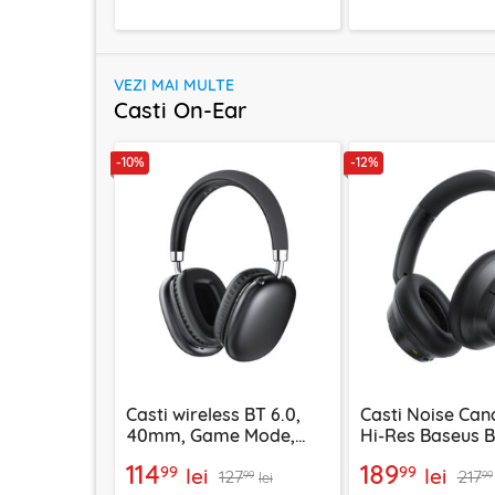
VEZI MAI MULTE
Casti On-Ear
-10%
-12%
Casti wireless BT 6.0,
Casti Noise Canc
40mm, Game Mode,
Hi-Res Baseus 
Bass Boost, Acefast H13
NC, negru, A02
114
189
99
99
lei
lei
127
217
99
99
lei