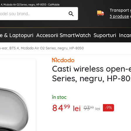
5.4, Mcdodo Air O2 Series, negru, HP-8050 - CatMobile
Transport g
3 produse
te & Laptopuri
Accesorii SmartWatch
Suporturi
Inca
n-ear, BT5.4, Mcdodo Air O2 Series, negru, HP-8050
Casti wireless open-
Series, negru, HP-8
în stoc
84
99
lei
93
-9%
99
lei