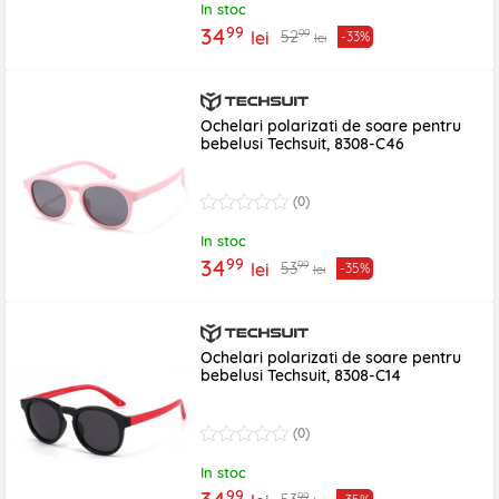
In stoc
99
34
99
52
lei
-33%
lei
Ochelari polarizati de soare pentru
bebelusi Techsuit, 8308-C46
(0)
In stoc
99
34
99
53
lei
-35%
lei
Ochelari polarizati de soare pentru
bebelusi Techsuit, 8308-C14
(0)
In stoc
99
99