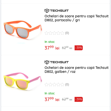
Ochelari de soare pentru copii Techsuit
D802, portocaliu / gri
(0)
In stoc
99
37
99
62
lei
-39%
lei
Ochelari de soare pentru copii Techsuit
D802, galben / roz
(0)
In stoc
99
37
99
62
lei
-39%
lei