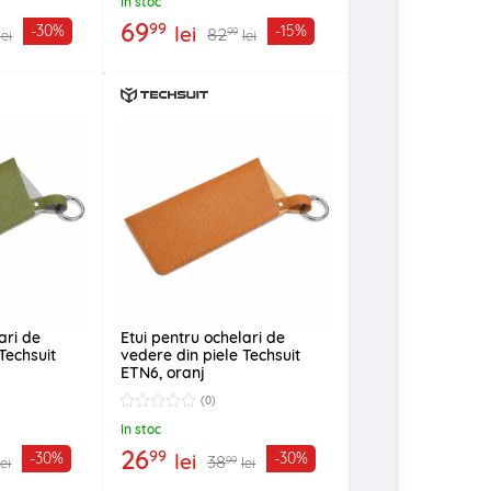
In stoc
69
99
lei
-30%
-15%
82
99
lei
lei
ari de
Etui pentru ochelari de
Techsuit
vedere din piele Techsuit
ETN6, oranj
(0)
In stoc
26
99
lei
-30%
-30%
38
99
lei
lei