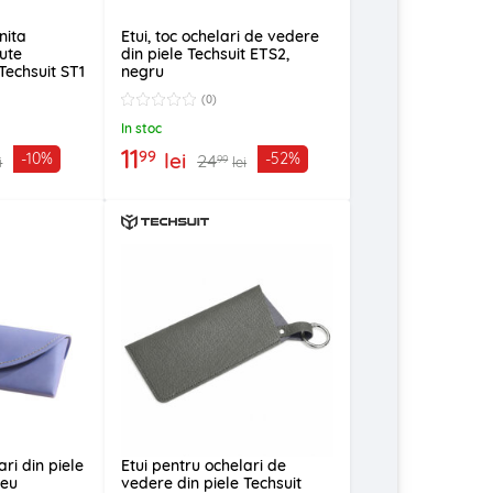
nita
Etui, toc ochelari de vedere
nute
din piele Techsuit ETS2,
 Techsuit ST1
negru
(0)
In stoc
11
99
lei
-10%
-52%
24
99
i
lei
ari din piele
Etui pentru ochelari de
leu
vedere din piele Techsuit