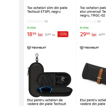
Toc ochelari slim din piele
Toc ochelari piel
Techsuit ETSP1, negru
etui universal Te
negru, TRGC-02
(0)
(0)
In stoc
In stoc
18
29
99
99
lei
lei
-50%
37
47
99
99
lei
Etui pentru ochelari de
Etui pentru oche
vedere din piele Techsuit
vedere din piele