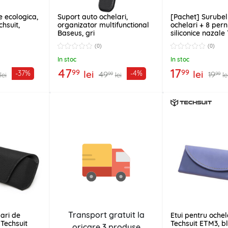
e ecologica,
Suport auto ochelari,
[Pachet] Surubel
chsuit,
organizator multifunctional
ochelari + 8 per
Baseus, gri
siliconice nazale
(0)
(0)
In stoc
In stoc
47
17
99
99
lei
lei
-37%
-4%
49
19
99
99
lei
lei
le
Transport gratuit la
lari de
Etui pentru ochel
 Techsuit
Techsuit ETM3, b
oricare
3 produse