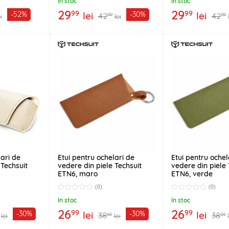
In stoc
In stoc
29
29
99
99
lei
lei
-52%
-30%
42
42
99
99
i
lei
lari de
Etui pentru ochelari de
Etui pentru ochel
 Techsuit
vedere din piele Techsuit
vedere din piele 
ETN6, maro
ETN6, verde
(0)
(0)
In stoc
In stoc
26
26
99
99
lei
lei
-30%
-30%
38
38
99
99
lei
lei