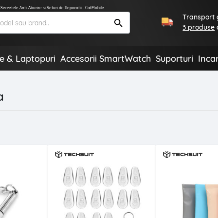
, Servetele Anti-Aburire si Seturi de Reparatii - CatMobile
Transport g
3 produse
te & Laptopuri
Accesorii SmartWatch
Suporturi
Inca
a