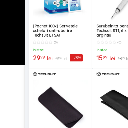
[Pachet 100x] Servetele
Surubelnita pent
ochelari anti-aburire
Techsuit ST1, 6 x
Techsuit ETSA1
argintiu
(0)
(0)
In stoc
In stoc
29
15
99
99
lei
lei
-28%
41
18
99
99
lei
l