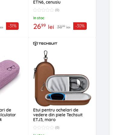
ETN6, cenusiu
(0)
In stoc
26
99
lei
-31%
-30%
38
99
lei
lei
ari de
Etui pentru ochelari de
alculator
vedere din piele Techsuit
4
ETJ3, maro
(0)