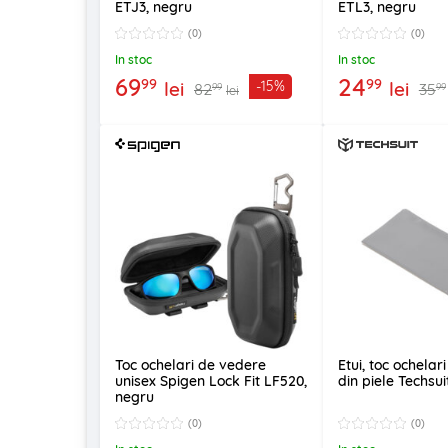
ETJ3, negru
ETL3, negru
(0)
(0)
In stoc
In stoc
69
24
99
99
lei
lei
-15%
82
35
99
99
lei
Toc ochelari de vedere
Etui, toc ochelar
unisex Spigen Lock Fit LF520,
din piele Techsui
negru
(0)
(0)