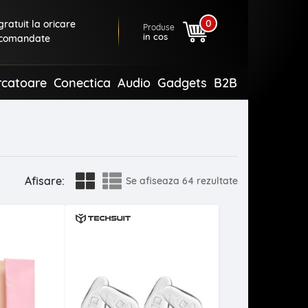
0
ratuit la oricare
Produse
in cos
comandate
rcatoare
Conectica
Audio
Gadgets
B2B
Afisare:
Se afiseaza
64 rezultate