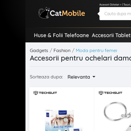
Accesorii Ochelari ⭐ | Tocuri
Huse & Folii Telefoane
Accesorii Table
Gadgets
Fashion
Moda pentru femei
Accesorii pentru ochelari dam
Sorteaza dupa:
Relevanta