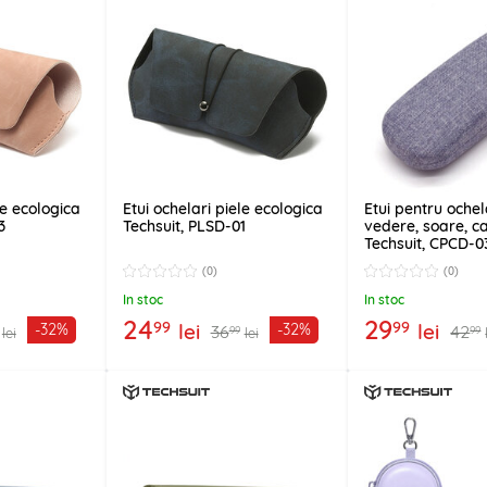
le ecologica
Etui ochelari piele ecologica
Etui pentru ochel
3
Techsuit, PLSD-01
vedere, soare, c
Techsuit, CPCD-0
(0)
(0)
In stoc
In stoc
24
29
99
99
lei
lei
-32%
-32%
36
42
99
99
lei
lei