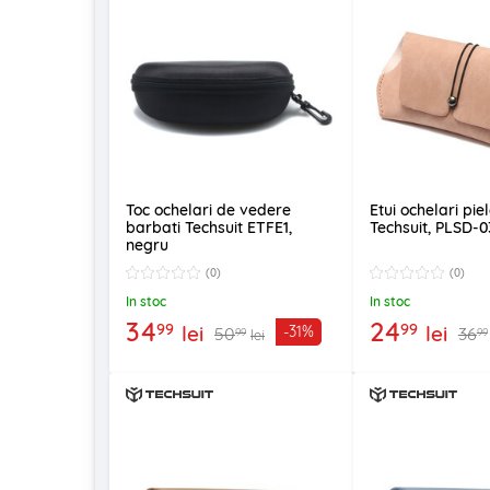
Toc ochelari de vedere
Etui ochelari pie
barbati Techsuit ETFE1,
Techsuit, PLSD-0
negru
(0)
(0)
In stoc
In stoc
34
24
99
99
lei
lei
-31%
50
36
99
99
lei