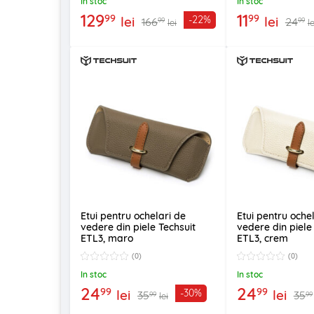
In stoc
In stoc
129
11
99
99
lei
lei
-22%
166
24
99
99
lei
le
Etui pentru ochelari de
Etui pentru oche
vedere din piele Techsuit
vedere din piele
ETL3, maro
ETL3, crem
(0)
(0)
In stoc
In stoc
24
24
99
99
lei
lei
-30%
35
35
99
99
lei