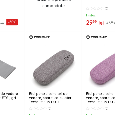
comandate
(0)
In stoc
29
99
lei
-30%
43
99
lei
i de vedere
Etui pentru ochelari de
Etui pentru ochel
t ETS1, gri
vedere, soare, calculator
vedere, soare, c
Techsuit, CPCD-02
Techsuit, CPCD-0
(0)
(0)