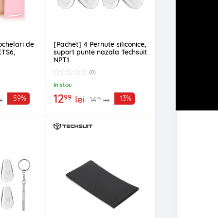
ochelari de
[Pachet] 4 Pernute siliconice,
ETS6,
suport punte nazala Techsuit
NPT1
(0)
In stoc
12
99
lei
-59%
-13%
14
99
ei
lei