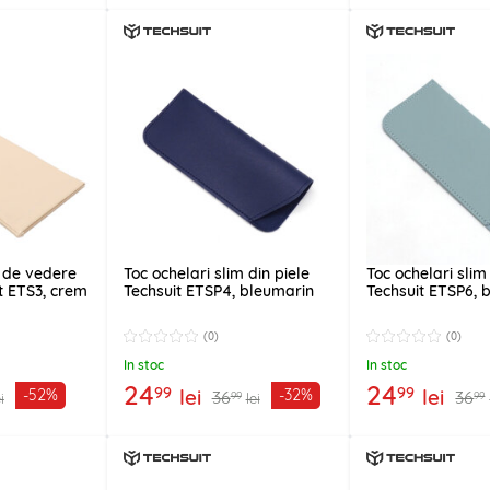
i de vedere
Toc ochelari slim din piele
Toc ochelari slim
it ETS3, crem
Techsuit ETSP4, bleumarin
Techsuit ETSP6, 
(0)
(0)
In stoc
In stoc
24
24
99
99
lei
lei
-52%
-32%
36
36
99
99
i
lei