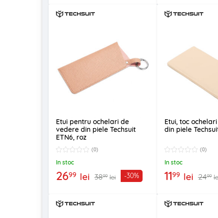
Etui pentru ochelari de
Etui, toc ochelar
vedere din piele Techsuit
din piele Techsu
ETN6, roz
(0)
(0)
In stoc
In stoc
26
11
99
99
lei
lei
-30%
38
24
99
99
lei
le