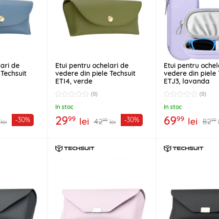
lari de
Etui pentru ochelari de
Etui pentru ochel
 Techsuit
vedere din piele Techsuit
vedere din piele 
ETI4, verde
ETJ3, lavanda
(0)
(0)
In stoc
In stoc
29
69
99
99
lei
lei
-30%
-30%
42
82
99
99
lei
lei