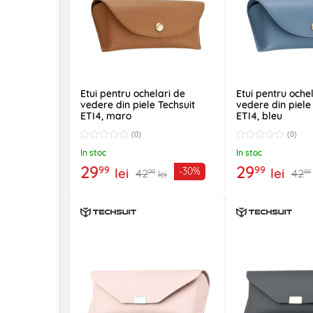
Etui pentru ochelari de
Etui pentru oche
vedere din piele Techsuit
vedere din piele
ETI4, maro
ETI4, bleu
(0)
(0)
In stoc
In stoc
29
29
99
99
lei
lei
-30%
42
42
99
99
lei