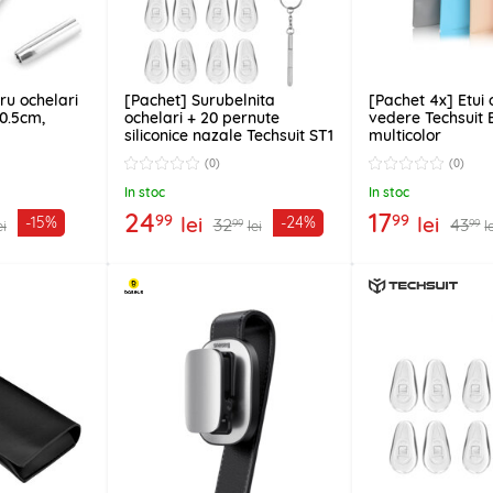
ru ochelari
[Pachet] Surubelnita
[Pachet 4x] Etui 
 0.5cm,
ochelari + 20 pernute
vedere Techsuit 
siliconice nazale Techsuit ST1
multicolor
(0)
(0)
In stoc
In stoc
24
17
99
99
lei
lei
-15%
-24%
32
43
99
99
ei
lei
l