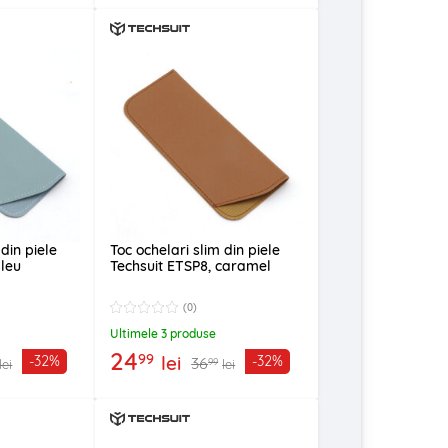
 din piele
Toc ochelari slim din piele
bleu
Techsuit ETSP8, caramel
(0)
Ultimele 3 produse
24
99
lei
-32%
-32%
36
99
lei
lei