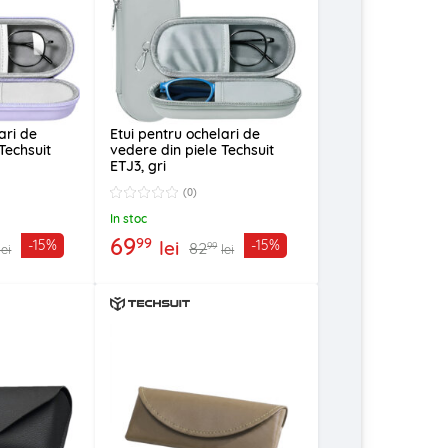
ari de
Etui pentru ochelari de
Techsuit
vedere din piele Techsuit
ETJ3, gri
(0)
In stoc
69
99
lei
-15%
-15%
82
99
lei
lei