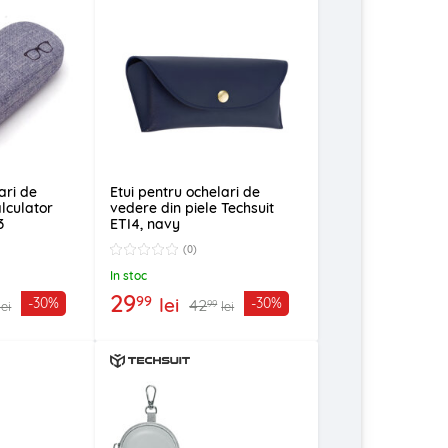
ari de
Etui pentru ochelari de
alculator
vedere din piele Techsuit
3
ETI4, navy
(0)
In stoc
29
99
lei
-30%
-30%
42
99
lei
lei