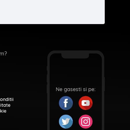
em?
Ne gasesti si pe:
onditii
itate
kie