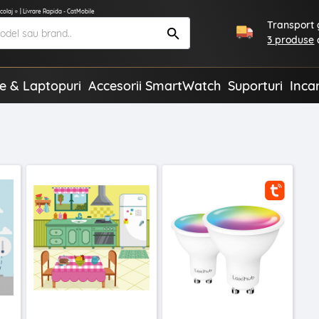
olaj ⭐ | Livrare Rapida - CatMobile
Transport g
3 produse
te & Laptopuri
Accesorii SmartWatch
Suporturi
Inca