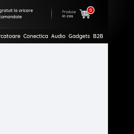
0
ratuit la oricare
Produse
in cos
comandate
rcatoare
Conectica
Audio
Gadgets
B2B