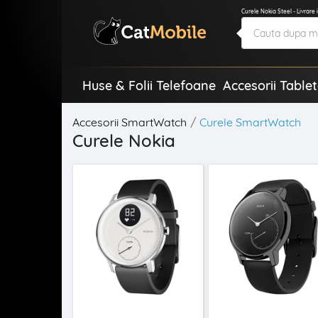
Curele Nokia Steel - Livrare 
Huse & Folii Telefoane
Accesorii Table
Accesorii SmartWatch
Curele SmartWatch
Curele Nokia