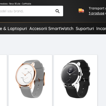
imediata - Retur 30 zile - CatMobile
Transport g
3 produse
te & Laptopuri
Accesorii SmartWatch
Suporturi
Inca