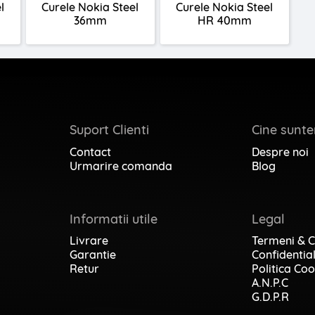
l
Curele Nokia Steel
Curele Nokia Steel
36mm
HR 40mm
Suport Clienti
Cine sunt
Contact
Despre noi
Urmarire comanda
Blog
Informatii utile
Legal
Livrare
Termeni & C
Garantie
Confidential
Retur
Politica Coo
A.N.P.C
G.D.P.R