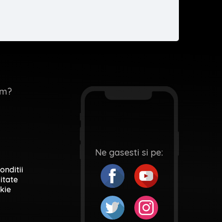
em?
Ne gasesti si pe:
onditii
itate
kie