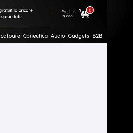
0
ratuit la oricare
Produse
in cos
comandate
rcatoare
Conectica
Audio
Gadgets
B2B