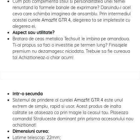
Cum poti complimenta stilul si personalitatea unei femei
renuntand la formele banale de exprimare? Daruindu-i acel
ceva care schimba imaginea de ansamblu. Prin intermediul
acestei curele
Amazfit GTR 4
, alegerea ta se impleteste cu
alegerea ei.
Aspect sau utilitate?
Bratara de ceas metalica Techsuit le imbina pe amandoua.
Ti-ai propus sa faci o investitie pe termen lung? Finisajele
premium nu dezamagesc niciodata. Trebuie sa fie cureaua
ta! Achizitioneaz-o chiar acum!
Intr-o secunda
Sistemul de prindere al curelei
Amazfit GTR 4
este unul
extrem de simplu, rapid si usor. Acest produs de inalta
calitate se ataseaza ca prin magie la ceasul tau. Plaseaza
comanda! Straluceste dominant prin prisma accesoriului nou
achizitionat!
Dimensiuni curea:
Latime telescop: 22mm;