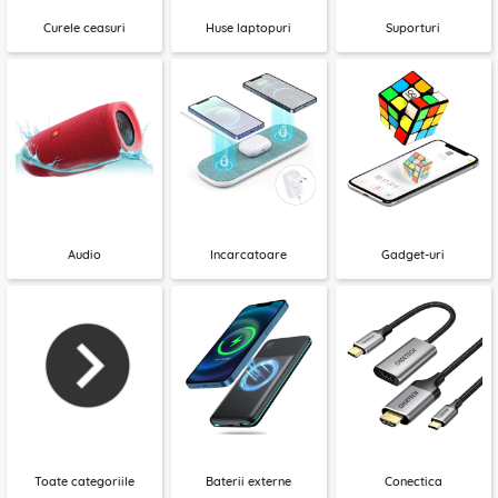
Curele ceasuri
Huse laptopuri
Suporturi
Audio
Incarcatoare
Gadget-uri
Toate categoriile
Baterii externe
Conectica