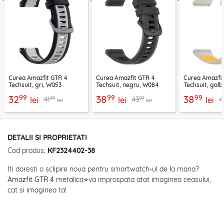
Curea Amazfit GTR 4
Curea Amazfit GTR 4
Curea Amazfi
Techsuit, gri, W053
Techsuit, negru, W084
Techsuit, gal
99
99
99
32
38
38
99
99
41
43
4
lei
lei
lei
lei
lei
DETALII SI PROPRIETATI
Cod produs:
KF2324402-38
Iti doresti o sclipire noua pentru smartwatch-ul de la mana?
Amazfit GTR 4
metalica
⭐
va improspata atat imaginea ceasului,
cat si imaginea ta!