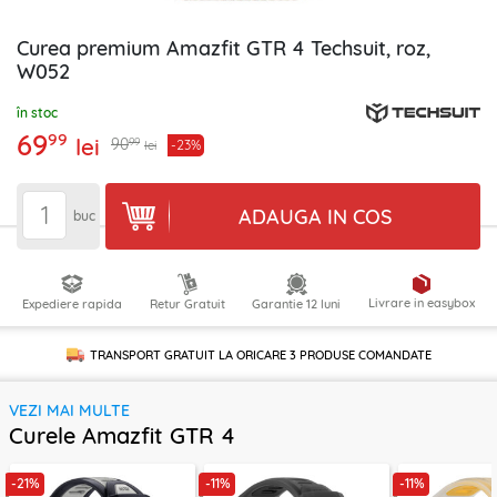
Curea premium Amazfit GTR 4 Techsuit, roz,
W052
în stoc
69
99
lei
99
90
-23%
lei
ADAUGA IN COS
buc
Livrare in easybox
Expediere rapida
Retur Gratuit
Garantie 12 luni
TRANSPORT GRATUIT LA ORICARE
3 PRODUSE
COMANDATE
VEZI MAI MULTE
Curele Amazfit GTR 4
-21%
-11%
-11%