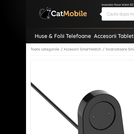
Incarcator Honor Watch GS P
Huse & Folii Telefoane
Accesorii Table
Toate categoriile
Accesorii SmartWatch
Incarcatoare S