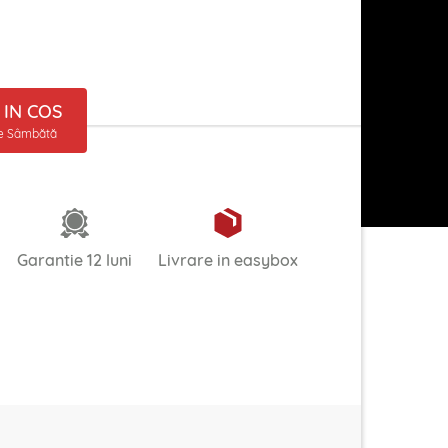
IN COS
ne Sâmbătă
Garantie 12 luni
Livrare in easybox