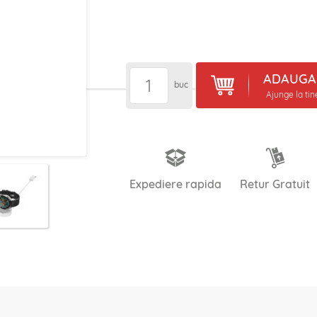
ADAUGA 
buc
Ajunge la ti
Expediere rapida
Retur Gratuit