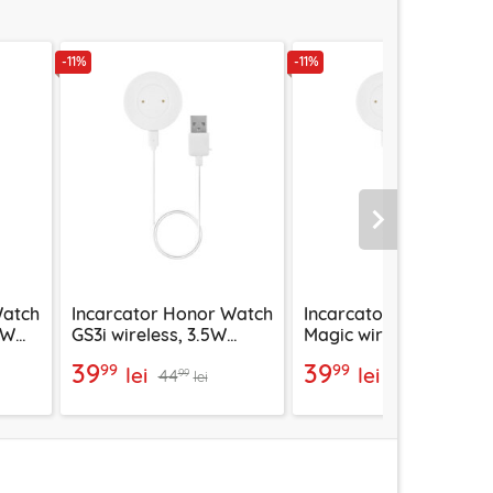
-11%
-11%
Urmatorul
Watch
Incarcator Honor Watch
Incarcator Honor Wat
5W
GS3i wireless, 3.5W
Magic wireless, 3.5W
Techsuit THC3
Techsuit THC3
39
39
99
99
lei
lei
44
44
99
99
lei
lei