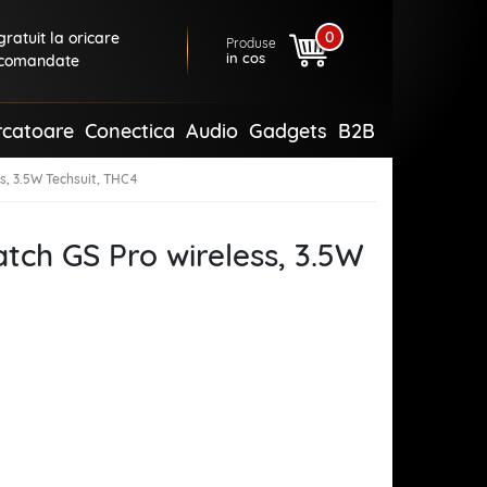
0
ratuit la oricare
Produse
in cos
comandate
rcatoare
Conectica
Audio
Gadgets
B2B
s, 3.5W Techsuit, THC4
tch GS Pro wireless, 3.5W