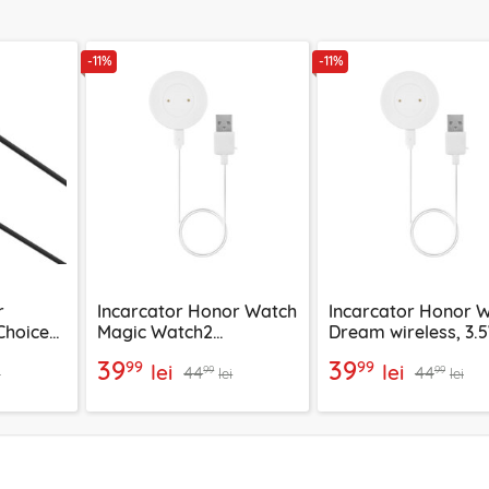
-11%
-11%
r
Incarcator Honor Watch
Incarcator Honor 
Choice
Magic Watch2
Dream wireless, 3.
 negru,
(42mm/46mm)
Techsuit THC3
39
39
99
99
lei
lei
44
44
wireless, 3.5W Techsuit
99
99
i
lei
lei
THC3