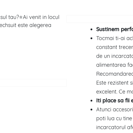
ul tau?⭐Ai venit in locul
echsuit este alegerea
Sustinem per
Tocmai ti-ai ac
constant trecer
de un incarcato
alimentarea fa
Recomandarea n
Este rezistent s
excelent. Ce m
Iti place sa fi
Atunci accesori
poti lua cu tin
incarcatorul af