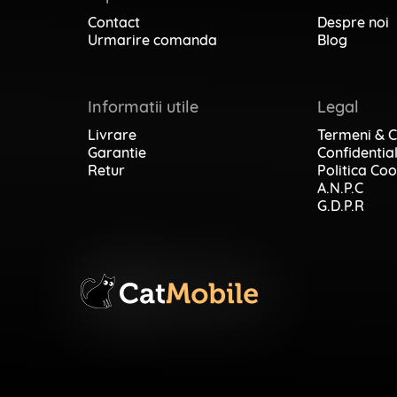
Contact
Despre noi
Urmarire comanda
Blog
Informatii utile
Legal
Livrare
Termeni & C
Garantie
Confidential
Retur
Politica Coo
A.N.P.C
G.D.P.R