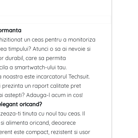
formanta
hizitionat un ceas pentru a monitoriza
ea timpului? Atunci o sa ai nevoie si
r durabil, care sa permita
cila a smartwatch-ului tau.
oastra este incarcatorul Techsuit.
i prezinta un raport calitate pret
ai astepti? Adauga-l acum in cos!
i elegant oricand?
zeaza-ti tinuta cu noul tau ceas. Il
e si alimenta oricand, deoarece
erent este compact, rezistent si usor