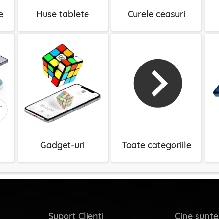
e
Huse tablete
Curele ceasuri
Gadget-uri
Toate categoriile
Suport Clienti
Cine sunt