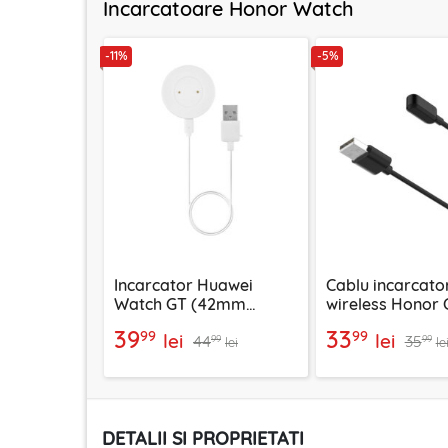
Incarcatoare Honor Watch
-11%
-5%
Incarcator Huawei
Cablu incarcato
Watch GT (42mm
wireless Honor 
/46mm) wireless, 3.5W
Watch Techsuit,
39
33
99
99
lei
lei
44
35
Techsuit THC3
THH1
99
99
lei
le
DETALII SI PROPRIETATI