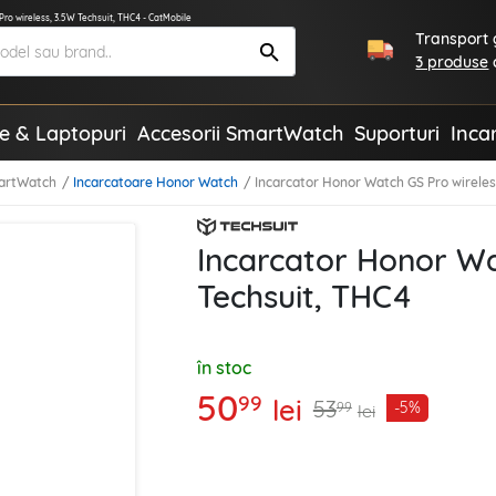
ro wireless, 3.5W Techsuit, THC4 - CatMobile
Transport g
3 produse
te & Laptopuri
Accesorii SmartWatch
Suporturi
Inca
martWatch
Incarcatoare Honor Watch
Incarcator Honor Watch GS Pro wireles
Incarcator Honor Wa
Techsuit, THC4
în stoc
50
99
lei
53
-5%
99
lei