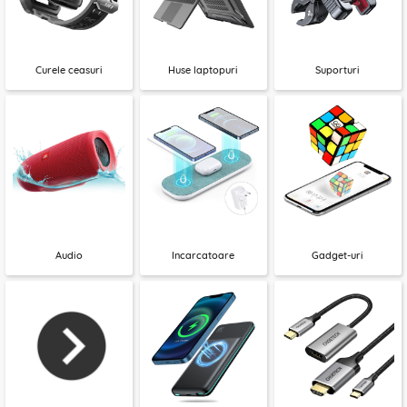
Curele ceasuri
Huse laptopuri
Suporturi
Audio
Incarcatoare
Gadget-uri