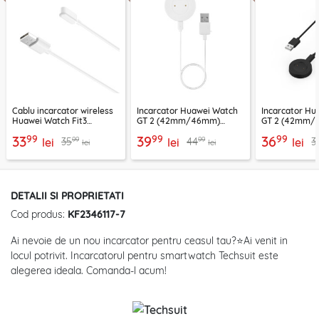
Cablu incarcator wireless
Incarcator Huawei Watch
Incarcator Hu
Huawei Watch Fit3
GT 2 (42mm/46mm)
GT 2 (42mm/
Techsuit, alb, THH1
wireless, 3.5W Techsuit
wireless, 3.5W
99
99
99
33
39
36
99
99
35
44
3
lei
THC3
lei
THC3
lei
lei
lei
DETALII SI PROPRIETATI
Cod produs:
KF2346117-7
Ai nevoie de un nou incarcator pentru ceasul tau?⭐Ai venit in
locul potrivit. Incarcatorul pentru smartwatch Techsuit este
alegerea ideala. Comanda-l acum!