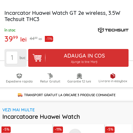
Incarcator Huawei Watch GT 2e wireless, 3.5W
Techsuit THC3
în stoc
39
99
lei
99
44
-11%
lei
ADAUGA IN COS
buc
Ajunge la tine Marți
Livrare in easybox
Expediere rapida
Retur Gratuit
Garantie 12 luni
TRANSPORT GRATUIT LA ORICARE
3 PRODUSE
COMANDATE
VEZI MAI MULTE
Incarcatoare Huawei Watch
-5%
-11%
-5%