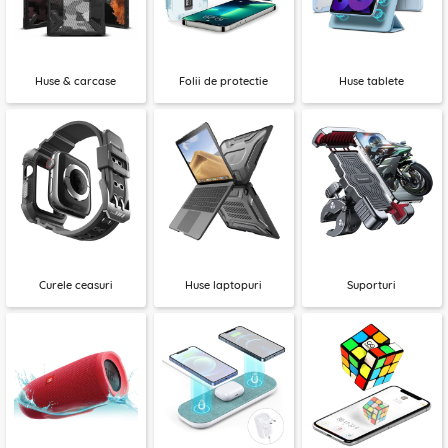
Huse & carcase
Folii de protectie
Huse tablete
Curele ceasuri
Huse laptopuri
Suporturi