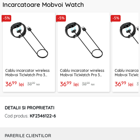
Incarcatoare Mobvoi Watch
-5%
-5%
-5%
Cablu incarcator wireless
Cablu incarcator wireless
Cablu incarcat
Mobvoi TicWatch Pro 3
Mobvoi TicWatch Pro 3
Mobvoi TicWa
Techsuit, TCW1
Ultra GPS Techsuit, TCW1
Techsuit, TCW
99
99
99
36
36
36
99
99
38
38
3
lei
lei
lei
lei
lei
DETALII SI PROPRIETATI
Cod produs:
KF2346122-6
PARERILE CLIENTILOR