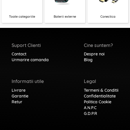
Toate categoriile
Baterii externe
Conectica
Suport Clienti
Cine suntem?
Contact
Despre noi
Urmarire comanda
Blog
Informatii utile
Legal
Livrare
Termeni & Conditii
Garantie
Confidentialitate
Retur
Politica Cookie
A.N.P.C
G.D.P.R