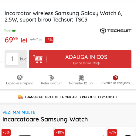
Incarcator wireless Samsung Galaxy Watch 6,
2.5W, suport birou Techsuit TSC3
în stoc
69
99
lei
99
73
-5%
lei
ADAUGA IN COS
buc
Ajunge la tine Marți
Livrare in easybox
Expediere rapida
Retur Gratuit
Garantie 12 luni
TRANSPORT GRATUIT LA ORICARE
3 PRODUSE
COMANDATE
VEZI MAI MULTE
Incarcatoare Samsung Watch
-5%
-10%
-7%