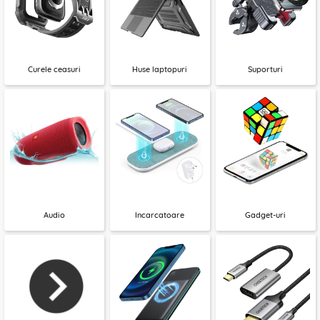
Curele ceasuri
Huse laptopuri
Suporturi
Audio
Incarcatoare
Gadget-uri