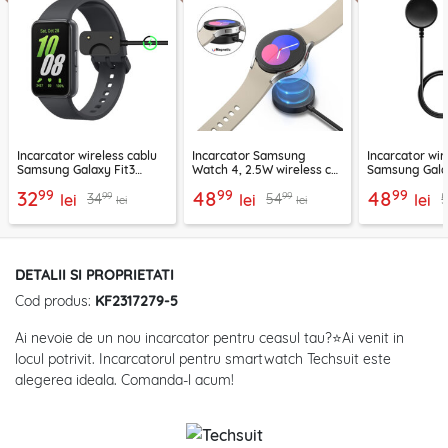
Incarcator wireless cablu
Incarcator Samsung
Incarcator wir
Samsung Galaxy Fit3
Watch 4, 2.5W wireless cu
Samsung Gala
Techsuit WCC1
cablu Techsuit TSC12
2.5W cu cablu
99
99
99
32
48
48
99
99
34
54
lei
lei
TSC21
lei
lei
lei
DETALII SI PROPRIETATI
Cod produs:
KF2317279-5
Ai nevoie de un nou incarcator pentru ceasul tau?⭐Ai venit in
locul potrivit. Incarcatorul pentru smartwatch Techsuit este
alegerea ideala. Comanda-l acum!