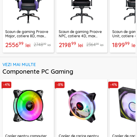
Scaun de gaming Proove
Scaun de gaming Proove
Scaun de gam
Major, cotiere 8D, max
NPC, cotiere 4D, max
Unit, cotiere 
180kg, GCMJ0001001
136kg, GCNP0001017
150kg, GCNT0
99
99
99
2556
2198
1899
99
99
2748
2364
lei
lei
lei
lei
lei
VEZI MAI MULTE
Componente PC Gaming
-4%
-8%
-4%
Cooler pentru computer
Cooler de racire pentru
Cooler de rac