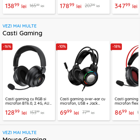
H2038U
negru/rosu H2008d
GH02, negru
99
99
99
138
178
347
99
99
165
207
lei
lei
lei
lei
lei
VEZI MAI MULTE
Casti Gaming
-16%
-10%
-18%
Casti gaming cu RGB si
Casti gaming over-ear cu
Casti gaming c
microfon BT6.0, 2.4G, AUX
microfon, USB + Jack
microfon flexi
Acefast H15
3.5mm, Borofone Wave,
H16, 2m
99
99
99
128
69
86
99
99
153
77
1
lei
BO112
lei
lei
lei
lei
VEZI MAI MULTE
Mouse Gaming