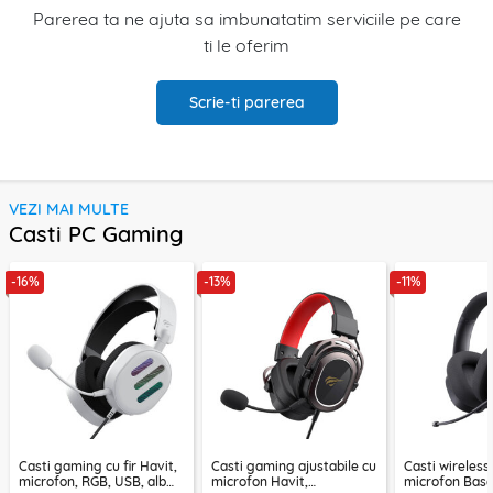
Parerea ta ne ajuta sa imbunatatim serviciile pe care
ti le oferim
Scrie-ti parerea
VEZI MAI MULTE
Casti PC Gaming
-16%
-13%
-11%
Casti gaming cu fir Havit,
Casti gaming ajustabile cu
Casti wireles
microfon, RGB, USB, alb
microfon Havit,
microfon Bas