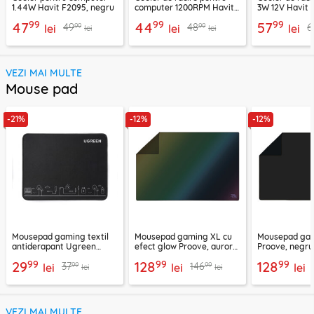
1.44W Havit F2095, negru
computer 1200RPM Havit
3W 12V Havit 
F2089, negru
99
99
99
47
44
57
99
99
49
48
6
lei
lei
lei
lei
lei
VEZI MAI MULTE
Mouse pad
-21%
-12%
-12%
Mousepad gaming textil
Mousepad gaming XL cu
Mousepad ga
antiderapant Ugreen
efect glow Proove, aurora,
Proove, negru
CY016, 260 x 200mm
MPRD00300014
MPRD0030000
99
99
99
29
128
128
99
99
37
146
lei
lei
lei
lei
lei
VEZI MAI MULTE