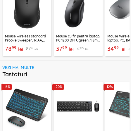
Mouse wireless standard
Mouse cu fir pentru laptop,
Mouse Wireles
Proove Sweeper, 1x AA,
PC 1200 DPI Ugreen, 1.8m,
laptop, PC, 16
WMSW00011001
negru, 90789
KB15, argintiu
99
99
99
78
37
34
99
99
87
47
4
lei
lei
lei
lei
lei
VEZI MAI MULTE
Tastaturi
-16%
-20%
-12%