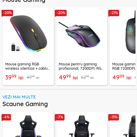
-20%
-20%
-21%
Mouse gaming RGB
Mouse pentru gaming
Mouse gaming 
wireless silentios + cablu
profesional, 7200DPI, RGB
RGB 7200DPI, 
incarcare Techsuit M1
Yesido KB20, negru
KB20, negru
99
99
99
39
49
49
99
99
49
62
6
lei
lei
lei
lei
lei
VEZI MAI MULTE
Scaune Gaming
-6%
-7%
-13%