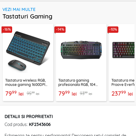
VEZI MAI MULTE
Tastaturi Gaming
-16%
-14%
-10%
Tastatura wireless RGB,
Tastatura gaming
Tastatura meca
mouse gaming 1600DPI
profesionala RGB, 104
Proove Everfro
Techsuit AirCombo WKM1
taste Yesido KB21, negru
CKEVEN00000
99
99
99
79
79
237
99
99
95
93
lei
lei
lei
lei
lei
DETALII SI PROPRIETATI
Cod produs:
KF2343606
Echipeaza-te pentru performanta! Descopera setul complet de