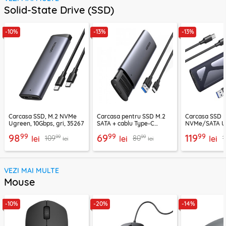
Solid-State Drive (SSD)
-10%
-13%
-13%
Carcasa SSD, M.2 NVMe
Carcasa pentru SSD M.2
Carcasa SSD 
Ugreen, 10Gbps, gri, 35267
SATA + cablu Type-C
NVMe/SATA U
Ugreen, gri, 10903
Type-C, 10Gbps
99
99
99
98
69
119
99
99
109
80
lei
lei
lei
lei
lei
VEZI MAI MULTE
Mouse
-10%
-20%
-14%