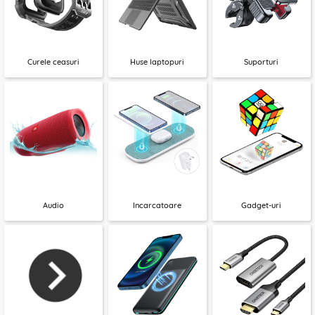
Curele ceasuri
Huse laptopuri
Suporturi
Audio
Incarcatoare
Gadget-uri