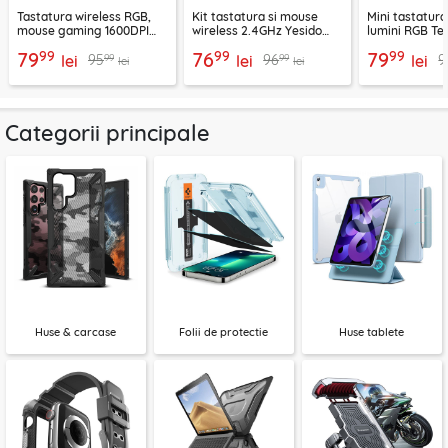
Tastatura wireless RGB,
Kit tastatura si mouse
Mini tastatura
mouse gaming 1600DPI
wireless 2.4GHz Yesido
lumini RGB Te
Techsuit AirCombo WKM1
KB42, negru
AirKeys WK1, 
99
99
99
79
76
79
99
99
95
96
9
lei
lei
lei
lei
lei
Categorii principale
Huse & carcase
Folii de protectie
Huse tablete