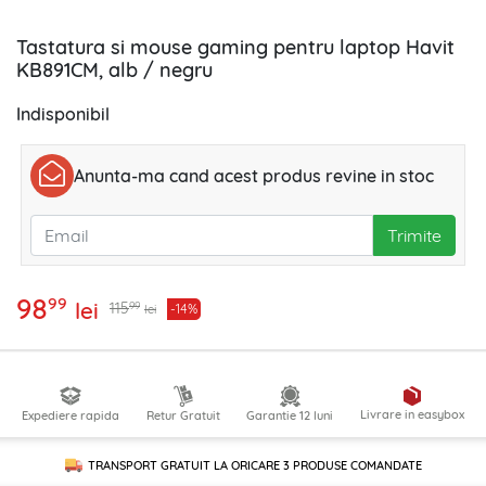
Tastatura si mouse gaming pentru laptop Havit
KB891CM, alb / negru
Indisponibil
Anunta-ma cand acest produs revine in stoc
Trimite
98
99
lei
99
115
-14%
lei
Livrare in easybox
Expediere rapida
Retur Gratuit
Garantie 12 luni
TRANSPORT GRATUIT LA ORICARE
3 PRODUSE
COMANDATE