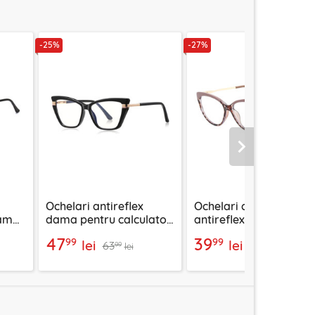
-25%
-27%
Urmatorul
Ochelari antireflex
Ochelari cat eye
dama
dama pentru calculator
antireflex pentru dam
Techsuit, negru, 2271
Techsuit, F5018-C42
47
39
99
99
lei
lei
63
54
99
99
lei
lei