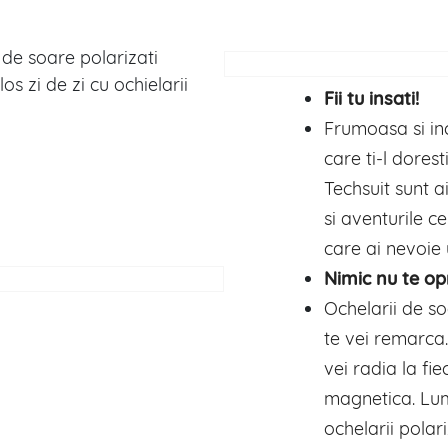
 de soare polarizati
s zi de zi cu ochielarii
Fii tu insati!
Frumoasa si in
care ti-l dores
Techsuit sunt ai
si aventurile c
care ai nevoie 
Nimic nu te op
Ochelarii de so
te vei remarca.
vei radia la f
magnetica. Lum
ochelarii polari