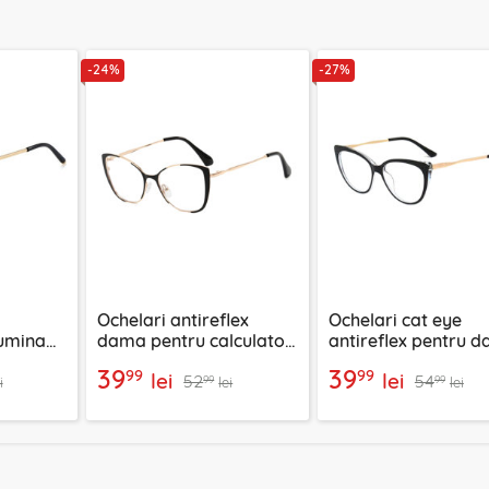
-24%
-27%
Ochelari antireflex
Ochelari cat eye
lumina
dama pentru calculator
antireflex pentru 
t,
Techsuit, negru, 8808
Techsuit, F5018-C72
39
39
99
99
lei
lei
52
54
99
99
i
lei
lei