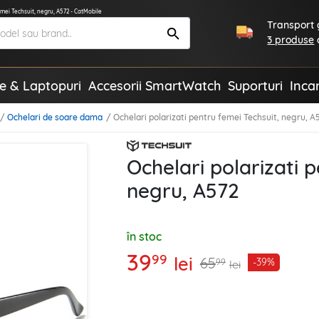
emei Techsuit, negru, A572 - CatMobile
Transport g
3 produse
te & Laptopuri
Accesorii SmartWatch
Suporturi
Inca
Ochelari de soare dama
Ochelari polarizati pentru femei Techsuit, negru, A
Ochelari polarizati 
negru, A572
în stoc
39
99
lei
65
-39%
99
lei