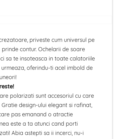
crezatoare, priveste cum universul pe
ti prinde contur. Ochelarii de soare
ci sa te insoteasca in toate calatoriile
e urmeaza, oferindu-ti acel imbold de
uneori!
reste!
are polarizati sunt accesoriul cu care
 Gratie design-ului elegant si rafinat,
iecare pas emanand o atractie
ea este a ta atunci cand porti
zati! Abia astepti sa ii incerci, nu-i