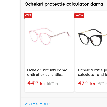
Ochelari protectie calculator dama
-19%
-40%
Ochelari rotunzi dama
Ochelari cat eye
antireflex cu lentile
calculator anti 
protectie calculator,
albastra Techsui
44
47
99
99
lei
lei
55
79
F8551-C5
negru, F93308
99
99
lei
le
VEZI MAI MULTE