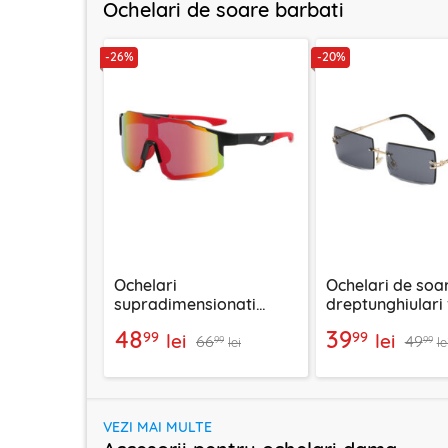
Ochelari de soare barbati
-26%
-20%
Ochelari
Ochelari de soa
supradimensionati
dreptunghiulari
sport Techsuit 9337,
rama unisex Tec
48
39
99
99
lei
lei
66
49
rosu
16031-C11
99
99
lei
le
VEZI MAI MULTE