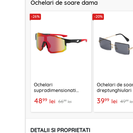
Ochelari de soare dama
-26%
-20%
Ochelari
Ochelari de soa
supradimensionati
dreptunghiulari
sport Techsuit 9337,
rama unisex Tec
48
39
99
99
lei
lei
66
49
rosu
16031-C11
99
99
lei
le
DETALII SI PROPRIETATI