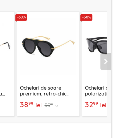
-30%
-50%
Urmatorul
Ochelari de soare
Ochelari de soare
a
premium, retro-chic
polarizati sport Techsu
t,
Techsuit 8092, negru
9309, negru
38
32
99
99
lei
lei
55
66
99
99
lei
lei