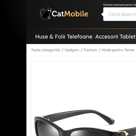
Ochelari polarizati pentru f
Huse & Folii Telefoane
Accesorii Table
Toate categoriile
Gadgets
Fashion
Moda pentru femei