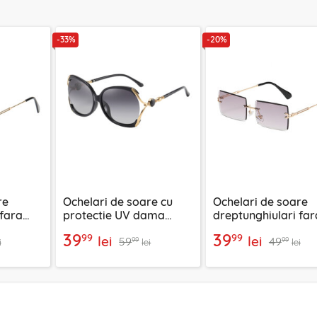
-33%
-20%
re
Ochelari de soare cu
Ochelari de soare
 fara
protectie UV dama
dreptunghiulari far
hsuit,
Techsuit, negru, 1722
rama unisex Techsui
39
39
99
99
lei
lei
59
49
16031-C2
99
99
i
lei
lei