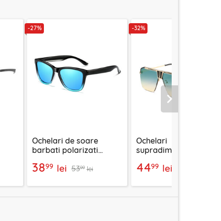
-27%
-32%
Urmatorul
Ochelari de soare
Ochelari
barbati polarizati
supradimensionati
Techsuit, albastru, 0717
barbati Techsuit, verd
38
44
99
99
lei
lei
53
66
/ auriu, 2576
99
99
lei
lei