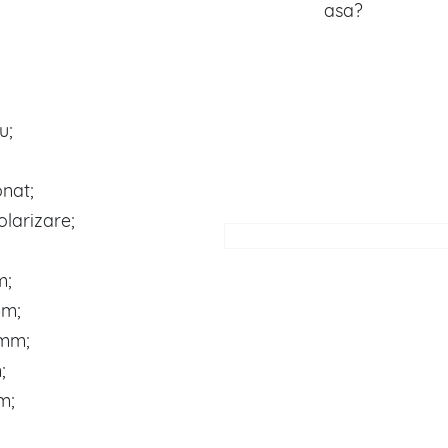
asa?
u;
onat;
olarizare;
m;
mm;
0mm;
;
m;