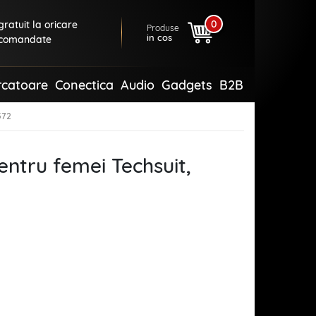
0
ratuit la oricare
Produse
in cos
comandate
rcatoare
Conectica
Audio
Gadgets
B2B
572
pentru femei Techsuit,