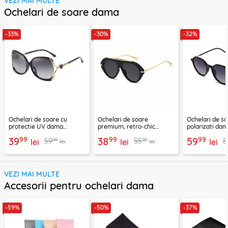
VEZI MAI MULTE
Ochelari de soare dama
-33%
-30%
-32%
Ochelari de soare cu
Ochelari de soare
Ochelari de s
protectie UV dama
premium, retro-chic
polarizati dam
Techsuit, negru, 1722
Techsuit 8092, negru
negru, 2203
99
99
99
39
38
59
99
99
59
55
8
lei
lei
lei
lei
lei
VEZI MAI MULTE
Accesorii pentru ochelari dama
-59%
-50%
-37%