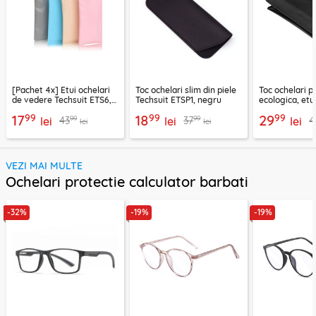
[Pachet 4x] Etui ochelari
Toc ochelari slim din piele
Toc ochelari p
de vedere Techsuit ETS6,
Techsuit ETSP1, negru
ecologica, etu
multicolor
Techsuit, neg
99
99
99
17
18
29
99
99
43
37
4
lei
lei
lei
lei
lei
VEZI MAI MULTE
Ochelari protectie calculator barbati
-32%
-19%
-19%