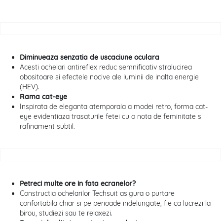
Diminueaza senzatia de uscaciune oculara
Acesti ochelari antireflex reduc semnificativ stralucirea
obositoare si efectele nocive ale luminii de inalta energie
(HEV).
Rama cat-eye
Inspirata de eleganta atemporala a modei retro, forma cat-
eye evidentiaza trasaturile fetei cu o nota de feminitate si
rafinament subtil.
Petreci multe ore in fata ecranelor?
Constructia ochelarilor Techsuit asigura o purtare
confortabila chiar si pe perioade indelungate, fie ca lucrezi la
birou, studiezi sau te relaxezi.