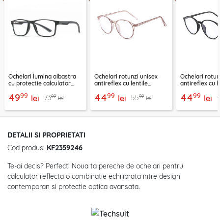
Ochelari lumina albastra
Ochelari rotunzi unisex
Ochelari rotun
cu protectie calculator
antireflex cu lentile
antireflex cu l
Techsuit, negru, F2388
protectie calculator,
protectie calc
99
99
99
49
44
44
99
99
73
55
lei
F8551-C3
lei
F8551-C2
lei
lei
lei
DETALII SI PROPRIETATI
Cod produs:
KF2359246
Te-ai decis? Perfect! Noua ta pereche de ochelari pentru
calculator reflecta o combinatie echilibrata intre design
contemporan si protectie optica avansata.