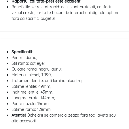
Raportul calitate–pret este excelent
Beneficiile se resimt rapid: ochii sunt protejati, confortul
vizual creste, iar tu te bucuri de interactiuni digitale optime
fara sa sacrifici bugetul.
Specificatii:
Pentru: dama;
Stil rama: cat eye;
Culoare rama: negru, auriu;
Material: nichel, TR90;
Tratament lentile: anti lumina albastra;
Latime lentile: 49mm;
Inaltime lentile: 43mm;
Lungime brate: 144mm;
Punte nazala: 15mm;
Latime rama: 128mm.
Atentie!
Ochelarii se comercializeaza fara toc, laveta sau
alte accesorii.