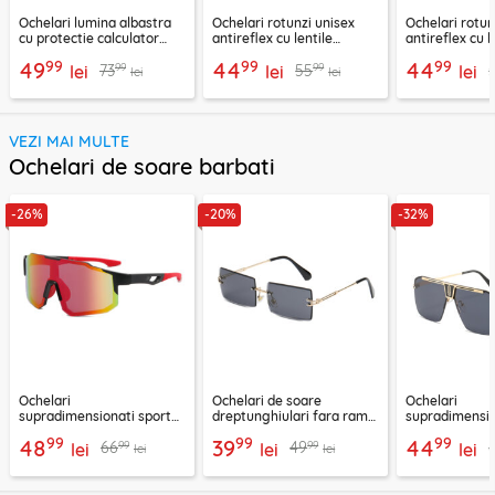
Ochelari lumina albastra
Ochelari rotunzi unisex
Ochelari rotun
cu protectie calculator
antireflex cu lentile
antireflex cu l
Techsuit, negru, F2388
protectie calculator,
protectie calc
99
99
99
49
44
44
99
99
73
55
lei
F8551-C3
lei
F8551-C2
lei
lei
lei
VEZI MAI MULTE
Ochelari de soare barbati
-26%
-20%
-32%
Ochelari
Ochelari de soare
Ochelari
supradimensionati sport
dreptunghiulari fara rama
supradimensio
Techsuit 9337, rosu
unisex Techsuit, 16031-C11
Techsuit, negr
99
99
99
48
39
44
99
99
66
49
lei
lei
2576
lei
lei
lei