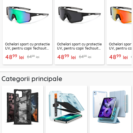
Ochelari sport cu protectie
Ochelari sport cu protectie
Ochelari sport
UV, pentru copii Techsuit
UV, pentru copii Techsuit
UV, pentru cop
R601, verde
R601, negru
R601, oranj
99
99
99
48
48
48
99
99
64
64
lei
lei
lei
lei
lei
Categorii principale