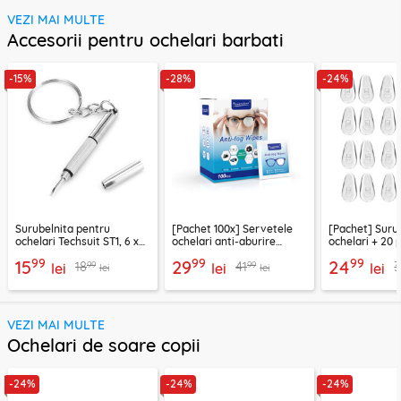
VEZI MAI MULTE
Accesorii pentru ochelari barbati
-15%
-28%
-24%
Surubelnita pentru
[Pachet 100x] Servetele
[Pachet] Suru
ochelari Techsuit ST1, 6 x
ochelari anti-aburire
ochelari + 20 
0.5cm, argintiu
Techsuit ETSA1
siliconice naz
99
99
99
15
29
24
99
99
18
41
3
lei
lei
ST1
lei
lei
lei
VEZI MAI MULTE
Ochelari de soare copii
-24%
-24%
-24%