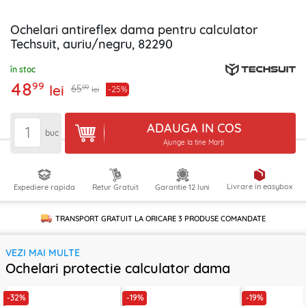
Ochelari antireflex dama pentru calculator
Techsuit, auriu/negru, 82290
în stoc
48
99
lei
99
65
-25%
lei
ADAUGA IN COS
buc
Ajunge la tine Marți
Livrare in easybox
Expediere rapida
Retur Gratuit
Garantie 12 luni
TRANSPORT GRATUIT LA ORICARE
3 PRODUSE
COMANDATE
VEZI MAI MULTE
Ochelari protectie calculator dama
-32%
-19%
-19%