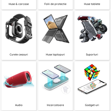
Huse & carcase
Folii de protectie
Huse tablete
Curele ceasuri
Huse laptopuri
Suporturi
Audio
Incarcatoare
Gadget-uri