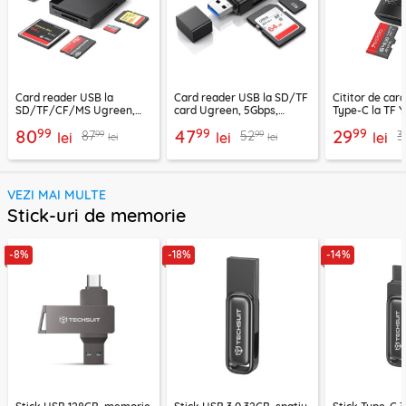
Card reader USB la
Card reader USB la SD/TF
Cititor de car
SD/TF/CF/MS Ugreen,
card Ugreen, 5Gbps,
Type-C la TF Y
170MB/s, negru, 30333
negru, 40752
negru, GS37
99
99
99
80
47
29
99
99
87
52
3
lei
lei
lei
lei
lei
VEZI MAI MULTE
Stick-uri de memorie
-8%
-18%
-14%