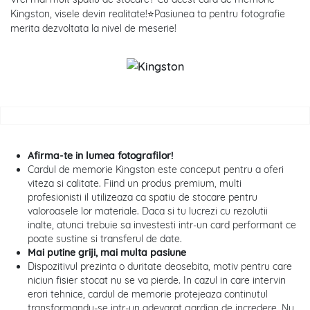
Kingston, visele devin realitate!
⭐
Pasiunea ta pentru fotografie
merita dezvoltata la nivel de meserie!
Afirma-te in lumea fotografilor!
Cardul de memorie Kingston este conceput pentru a oferi
viteza si calitate. Fiind un produs premium, multi
profesionisti il utilizeaza ca spatiu de stocare pentru
valoroasele lor materiale. Daca si tu lucrezi cu rezolutii
inalte, atunci trebuie sa investesti intr-un card performant ce
poate sustine si transferul de date.
Mai putine griji, mai multa pasiune
Dispozitivul prezinta o duritate deosebita, motiv pentru care
niciun fisier stocat nu se va pierde. In cazul in care intervin
erori tehnice, cardul de memorie protejeaza continutul
transformandu-se intr-un adevarat gardian de incredere. Nu