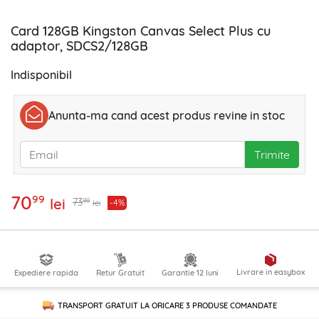
Card 128GB Kingston Canvas Select Plus cu
adaptor, SDCS2/128GB
Indisponibil
Anunta-ma cand acest produs revine in stoc
Trimite
70
99
lei
99
73
-4%
lei
Livrare in easybox
Expediere rapida
Retur Gratuit
Garantie 12 luni
TRANSPORT GRATUIT LA ORICARE
3 PRODUSE
COMANDATE