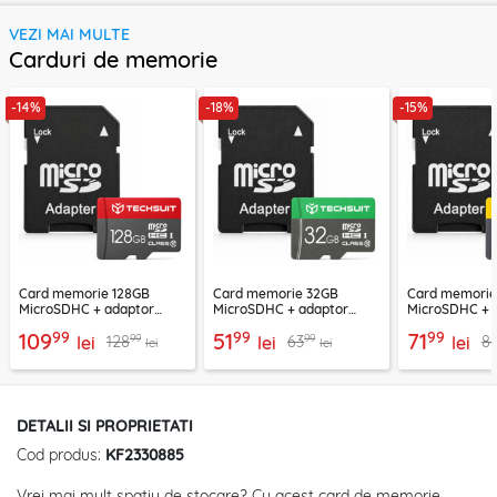
VEZI MAI MULTE
Carduri de memorie
-14%
-18%
-15%
Card memorie 128GB
Card memorie 32GB
Card memori
MicroSDHC + adaptor
MicroSDHC + adaptor
MicroSDHC + 
Techsuit THCM26, rosu
Techsuit THCM11, verde
Techsuit THCM
99
99
99
109
51
71
99
99
128
63
8
lei
lei
lei
lei
lei
DETALII SI PROPRIETATI
Cod produs:
KF2330885
Vrei mai mult spatiu de stocare? Cu acest card de memorie