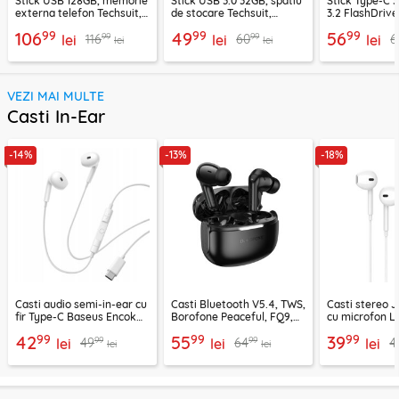
Stick USB 128GB, memorie
Stick USB 3.0 32GB, spatiu
Stick Type-C 
externa telefon Techsuit,
de stocare Techsuit,
3.2 FlashDrive
THSM20, gri
THSM33, gri
THSM34, gri
99
99
99
106
49
56
99
99
116
60
6
lei
lei
lei
lei
lei
VEZI MAI MULTE
Casti In-Ear
-14%
-13%
-18%
Casti audio semi-in-ear cu
Casti Bluetooth V5.4, TWS,
Casti stereo 
fir Type-C Baseus Encok
Borofone Peaceful, FQ9,
cu microfon Li
CZ19, alb
negru
1.2m, alb
99
99
99
42
55
39
99
99
49
64
4
lei
lei
lei
lei
lei