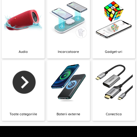
Audio
Incarcatoare
Gadget-uri
Toate categoriile
Baterii externe
Conectica