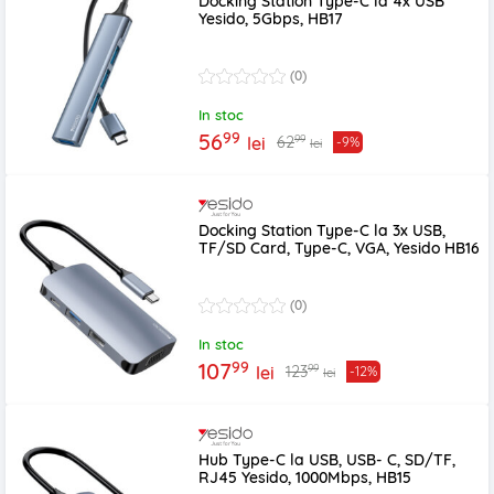
Docking Station Type-C la 4x USB
Yesido, 5Gbps, HB17
(0)
In stoc
99
56
99
62
lei
-9%
lei
Docking Station Type-C la 3x USB,
TF/SD Card, Type-C, VGA, Yesido HB16
(0)
In stoc
99
107
99
123
lei
-12%
lei
Hub Type-C la USB, USB- C, SD/TF,
RJ45 Yesido, 1000Mbps, HB15