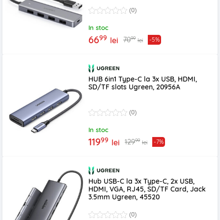
(0)
In stoc
99
66
99
70
lei
-5%
lei
HUB 6in1 Type-C la 3x USB, HDMI,
SD/TF slots Ugreen, 20956A
(0)
In stoc
99
119
99
129
lei
-7%
lei
Hub USB-C la 3x Type-C, 2x USB,
HDMI, VGA, RJ45, SD/TF Card, Jack
3.5mm Ugreen, 45520
(0)