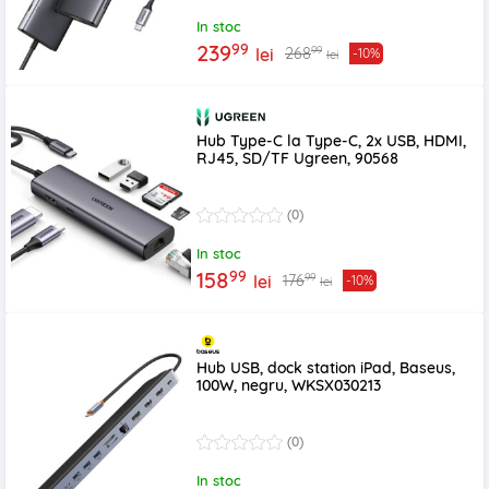
In stoc
99
239
99
268
lei
-10%
lei
Hub Type-C la Type-C, 2x USB, HDMI,
RJ45, SD/TF Ugreen, 90568
(0)
In stoc
99
158
99
176
lei
-10%
lei
Hub USB, dock station iPad, Baseus,
100W, negru, WKSX030213
(0)
In stoc