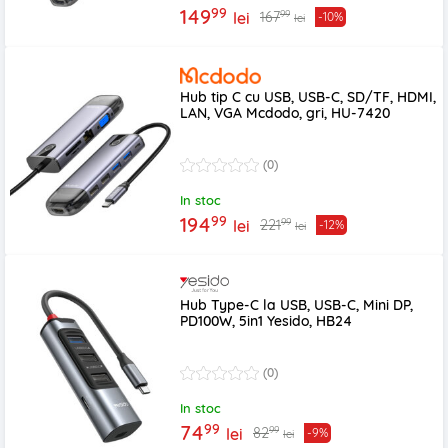
99
149
99
167
lei
-10%
lei
Hub tip C cu USB, USB-C, SD/TF, HDMI,
LAN, VGA Mcdodo, gri, HU-7420
(0)
In stoc
99
194
99
221
lei
-12%
lei
Hub Type-C la USB, USB-C, Mini DP,
PD100W, 5in1 Yesido, HB24
(0)
In stoc
99
74
99
82
lei
-9%
lei