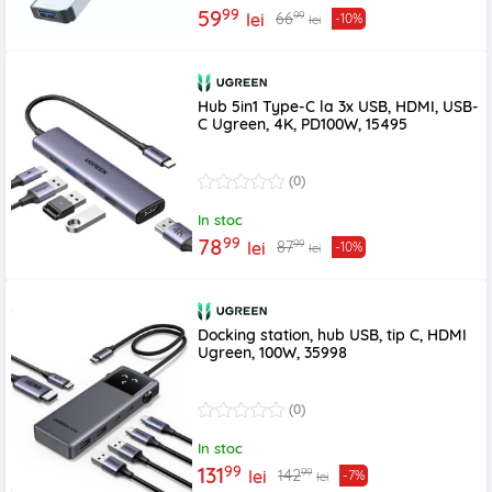
99
59
99
66
lei
-10%
lei
Hub 5in1 Type-C la 3x USB, HDMI, USB-
C Ugreen, 4K, PD100W, 15495
(0)
In stoc
99
78
99
87
lei
-10%
lei
Docking station, hub USB, tip C, HDMI
Ugreen, 100W, 35998
(0)
In stoc
99
131
99
142
lei
-7%
lei