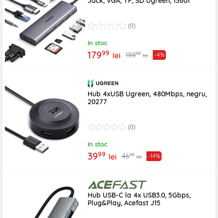
Jack, VGA, TF, SD Ugreen, 15601
(0)
In stoc
99
179
99
188
lei
-4%
lei
Hub 4xUSB Ugreen, 480Mbps, negru,
20277
(0)
In stoc
99
39
99
46
lei
-14%
lei
Hub USB-C la 4x USB3.0, 5Gbps,
Plug&Play, Acefast J15