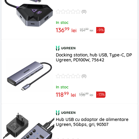
(0)
In stoc
99
136
99
151
lei
-9%
lei
Docking station, hub USB, Type-C, DP
Ugreen, PD100W, 75642
(0)
In stoc
99
118
99
136
lei
-13%
lei
Hub USB cu adaptor de alimentare
Ugreen, 5Gbps, gri, 90307