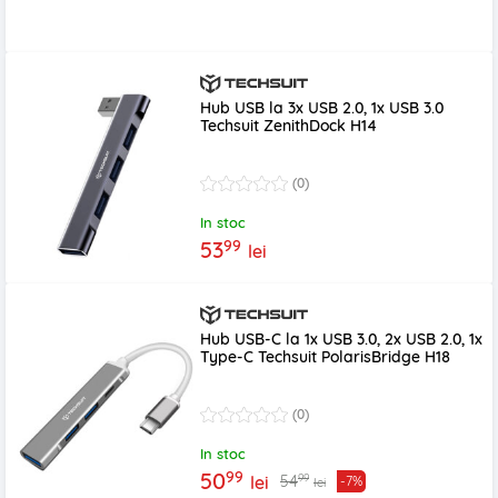
Hub USB la 3x USB 2.0, 1x USB 3.0
Techsuit ZenithDock H14
(0)
In stoc
99
53
lei
Hub USB-C la 1x USB 3.0, 2x USB 2.0, 1x
Type-C Techsuit PolarisBridge H18
(0)
In stoc
99
50
99
54
lei
-7%
lei