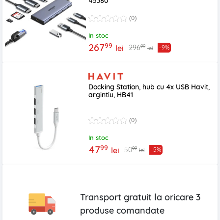
45380
(0)
In stoc
99
267
99
296
lei
-9%
lei
Docking Station, hub cu 4x USB Havit,
argintiu, HB41
(0)
In stoc
99
47
99
50
lei
-5%
lei
Transport gratuit la oricare
3
produse
comandate