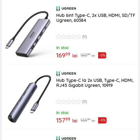
Hub 6in1 Type-C, 2x USB, HDMI, SD/TF
Ugreen, 60384
(0)
In stoc
99
169
99
180
lei
-6%
lei
Hub Type-C la 2x USB, Type-C, HDMI,
RJ45 Gigabit Ugreen, 10919
(0)
In stoc
99
157
99
165
lei
-4%
lei