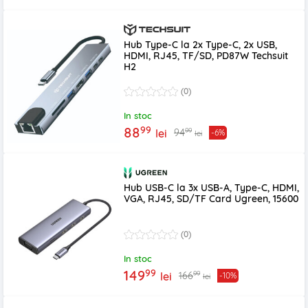
Hub Type-C la 2x Type-C, 2x USB,
HDMI, RJ45, TF/SD, PD87W Techsuit
H2
(0)
In stoc
99
88
99
94
lei
-6%
lei
Hub USB-C la 3x USB-A, Type-C, HDMI,
VGA, RJ45, SD/TF Card Ugreen, 15600
(0)
In stoc
99
149
99
166
lei
-10%
lei