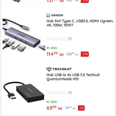
137
153
lei
-10%
lei
Hub 5in1 Type-C, USB3.0, HDMI Ugreen,
4K, 100W, 15597
(0)
In stoc
99
114
99
128
lei
-10%
lei
Hub USB la 4x USB 3.0 Techsuit
QuantumNode H15
(0)
In stoc
99
69
99
74
lei
-6%
lei