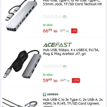
Hub USB, Type-C la 4x USB, Type-C,
3.5mm Jack, TF/SD Card Techsuit H9
(0)
In stoc
99
66
99
71
lei
-6%
lei
Hub USB, 5Gbps, 4 x USB3.0, 5V/3A,
Plug & Play Acefast J17, gri
(0)
In stoc
99
59
99
74
lei
-20%
lei
Hub USB-C la 3x Type-C, 2x USB-A, 2x
HDMI, 1x RJ45, TF/SD Card Ugreen,