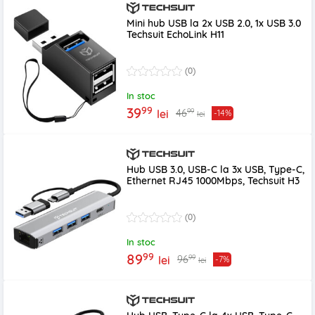
Mini hub USB la 2x USB 2.0, 1x USB 3.0
Techsuit EchoLink H11
(0)
In stoc
99
39
99
46
lei
-14%
lei
Hub USB 3.0, USB-C la 3x USB, Type-C,
Ethernet RJ45 1000Mbps, Techsuit H3
(0)
In stoc
99
89
99
96
lei
-7%
lei