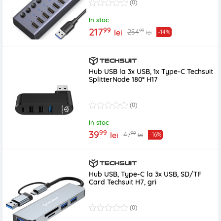
(0)
In stoc
99
217
99
254
lei
-14%
lei
Hub USB la 3x USB, 1x Type-C Techsuit
SplitterNode 180° H17
(0)
In stoc
99
39
99
47
lei
-16%
lei
Hub USB, Type-C la 3x USB, SD/TF
Card Techsuit H7, gri
(0)