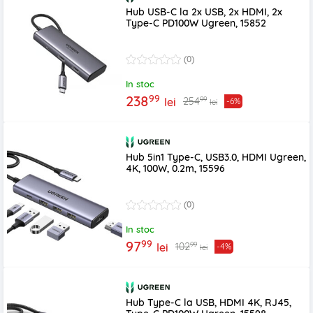
Hub USB-C la 2x USB, 2x HDMI, 2x
Type-C PD100W Ugreen, 15852
(0)
In stoc
99
238
99
254
lei
-6%
lei
Hub 5in1 Type-C, USB3.0, HDMI Ugreen,
4K, 100W, 0.2m, 15596
(0)
In stoc
99
97
99
102
lei
-4%
lei
Hub Type-C la USB, HDMI 4K, RJ45,