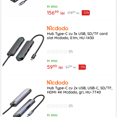
In stoc
99
156
99
174
lei
-10%
lei
Hub Type-C cu 3x USB, SD/TF card
slot Mcdodo, 0.1m, HU-1430
(0)
In stoc
99
59
99
67
lei
-11%
lei
Hub Type-C cu 2x USB, USB-C, SD/TF,
HDMI 4K Mcdodo, gri, HU-7740
(0)
In stoc