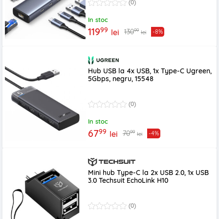
(0)
In stoc
99
119
99
130
lei
-8%
lei
Hub USB la 4x USB, 1x Type-C Ugreen,
5Gbps, negru, 15548
(0)
In stoc
99
67
99
70
lei
-4%
lei
Mini hub Type-C la 2x USB 2.0, 1x USB
3.0 Techsuit EchoLink H10
(0)