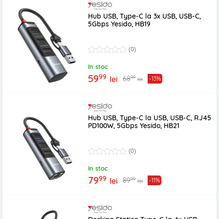
Hub USB, Type-C la 3x USB, USB-C,
5Gbps Yesido, HB19
(0)
In stoc
99
59
99
68
lei
-13%
lei
Hub USB, Type-C la USB, USB-C, RJ45
PD100W, 5Gbps Yesido, HB21
(0)
In stoc
99
79
99
89
lei
-11%
lei