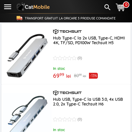
0
TRANSPORT GRATUIT LA ORICARE
3 PRODUSE
COMANDATE
Hub Type-C la 2x USB, Type-C, HDMI
4K, TF/SD, PD100W Techsuit H5
(0)
In stoc
99
69
99
80
lei
-13%
lei
Hub USB, Type-C la USB 3.0, 4x USB
2.0, 2x Type-C Techsuit H6
(0)
In stoc