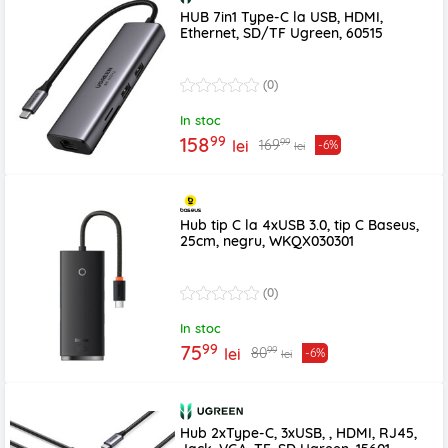
HUB 7in1 Type-C la USB, HDMI,
Ethernet, SD/TF Ugreen, 60515
(0)
In stoc
99
158
99
169
lei
-6%
lei
Hub tip C la 4xUSB 3.0, tip C Baseus,
25cm, negru, WKQX030301
(0)
In stoc
99
75
99
80
lei
-6%
lei
Hub 2xType-C, 3xUSB, , HDMI, RJ45,