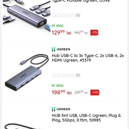
Type-C PD100W Ugreen, 15598
(0)
In stoc
99
129
99
142
lei
-9%
lei
Hub USB-C la 3x Type-C, 2x USB-A, 2x
HDMI Ugreen, 45379
(0)
In stoc
99
198
99
231
lei
-14%
lei
HUB 5in1 USB, USB-C Ugreen, Plug &
Play, 5Gbps, 0.15m, 50985