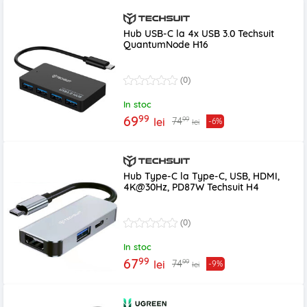
Hub USB-C la 4x USB 3.0 Techsuit
QuantumNode H16
(0)
In stoc
99
69
99
74
lei
-6%
lei
Hub Type-C la Type-C, USB, HDMI,
4K@30Hz, PD87W Techsuit H4
(0)
In stoc
99
67
99
74
lei
-9%
lei