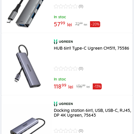
(0)
In stoc
99
57
99
72
lei
-20%
lei
HUB 6in1 Type-C Ugreen CM511, 75586
(0)
In stoc
99
118
99
136
lei
-13%
lei
Docking station 6in1, USB, USB-C, RJ45,
DP 4K Ugreen, 75643
(0)