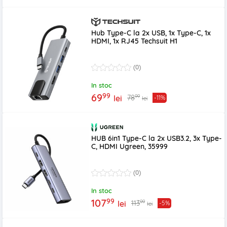
Hub Type-C la 2x USB, 1x Type-C, 1x
HDMI, 1x RJ45 Techsuit H1
(0)
In stoc
99
69
99
78
lei
-11%
lei
HUB 6in1 Type-C la 2x USB3.2, 3x Type-
C, HDMI Ugreen, 35999
(0)
In stoc
99
107
99
113
lei
-5%
lei