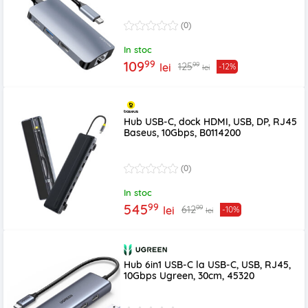
(0)
In stoc
99
109
99
125
lei
-12%
lei
Hub USB-C, dock HDMI, USB, DP, RJ45
Baseus, 10Gbps, B0114200
(0)
In stoc
99
545
99
612
lei
-10%
lei
Hub 6in1 USB-C la USB-C, USB, RJ45,
10Gbps Ugreen, 30cm, 45320