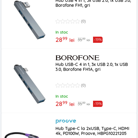
Hub USB 4 in 1, 3x USB 2.0, 1x USB 3.0,
Borofone FH1, gri
(0)
In stoc
99
28
99
35
lei
-19%
lei
Hub USB-C 4 in 1, 3x USB 2.0, 1x USB
3.0, Borofone FH1A, gri
(0)
In stoc
99
28
99
35
lei
-19%
lei
Hub Type-C la 2xUSB, Type-C, HDMI
4k, PD100W, Proove, HBPG10221205