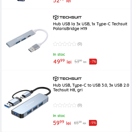
52
lei
Hub USB la 3x USB, 1x Type-C Techsuit
PolarisBridge H19
(0)
In stoc
99
49
99
53
lei
-7%
lei
Hub USB, Type-C to USB 3.0, 3x USB 2.0
Techsuit H8, gri
(0)
In stoc
99
59
99
65
lei
-9%
lei