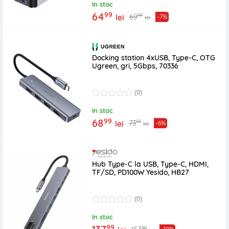
In stoc
99
64
99
69
lei
-7%
lei
Docking station 4xUSB, Type-C, OTG
Ugreen, gri, 5Gbps, 70336
(0)
In stoc
99
68
99
73
lei
-6%
lei
Hub Type-C la USB, Type-C, HDMI,
TF/SD, PD100W Yesido, HB27
(0)
In stoc
99
99