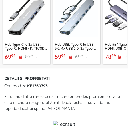
Hub Type-C la 2x USB,
Hub USB, Type-C la USB
Hub 5in1 Type-
Type-C, HDMI 4K, TF/SD,
3.0, 4x USB 2.0, 2x Type-C
HDMI, USB-C 
PD100W Techsuit H5
Techsuit H6
PD100W, 1549
99
99
99
69
59
78
99
99
80
66
8
lei
lei
lei
lei
lei
DETALII SI PROPRIETATI
Cod produs:
KF2350793
Este una dintre rarele ocazii in care un produs premium nu vine
cu o eticheta exagerata! ZenithDock Techsuit se vinde mai
repede decat ai spune PERFORMANTA.