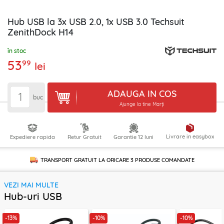
Hub USB la 3x USB 2.0, 1x USB 3.0 Techsuit
ZenithDock H14
în stoc
53
99
lei
ADAUGA IN COS
buc
Ajunge la tine Marți
Livrare in easybox
Expediere rapida
Retur Gratuit
Garantie 12 luni
TRANSPORT GRATUIT LA ORICARE
3 PRODUSE
COMANDATE
VEZI MAI MULTE
Hub-uri USB
-13%
-10%
-10%