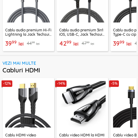
Cablu audio premium Hi-Fi
Cablu audio premium 3in1
Cablu audio 
Lightning la Jack Techsuit
iOS, USB-C, Jack Techsuit
Type-C cu cip
SoundFleX AC5
EchoSnap AC15, 1m
Techsuit Nexa
99
99
99
39
42
39
99
99
44
47
4
lei
lei
1m
lei
lei
lei
VEZI MAI MULTE
Cabluri HDMI
-12%
-14%
-5%
Cablu HDMI video
Cablu video HDMI la HDMI
Cablu video 