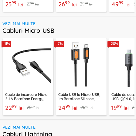
99
99
99
23
26
49
99
99
27
29
5
lei
lei
lei
lei
lei
VEZI MAI MULTE
Cabluri Micro-USB
-11%
-7%
-20%
Cablu de incarcare Micro
Cablu USB la Micro-USB,
Cablu de date
2.4A Borofone Energy,
1m Borofone Silicone,
USB, QC4.0, 1
negru, BX121
negru, BX114
CA-3990, neg
99
99
99
22
24
19
99
99
25
26
2
lei
lei
lei
lei
lei
VEZI MAI MULTE
Cabluri Lightning