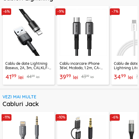
-6%
-9%
-7%
Cablu de date Lightning
Cablu incarcare iPhone
Cablu de date
Baseus, 2A, 3m, CALKLF-
36W, Mcdodo, 1.2m, CA-
Lightning Lito
RG1
2850
LD04CL
99
99
99
41
39
34
99
99
44
43
3
lei
lei
lei
lei
lei
VEZI MAI MULTE
Cabluri Jack
-11%
-10%
-6%