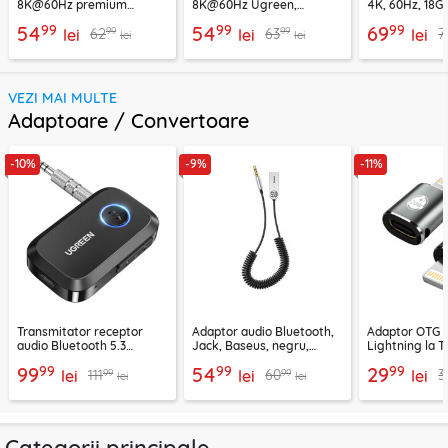
8K@60Hz premium
8K@60Hz Ugreen,
4K, 60Hz, 18G
Techsuit NexusVision Pro,
48Gbps, 2m, 80403
CADKLF-H01
99
99
99
54
54
69
99
99
62
63
7
2m
lei
lei
lei
lei
lei
VEZI MAI MULTE
Adaptoare / Convertoare
-10%
-9%
-11%
Transmitator receptor
Adaptor audio Bluetooth,
Adaptor OTG 
audio Bluetooth 5.3
Jack, Baseus, negru,
Lightning la T
Ugreen, CM596, negru
CABA01-01
Techsuit A11, g
99
99
99
99
54
29
99
99
111
60
3
lei
lei
lei
lei
lei