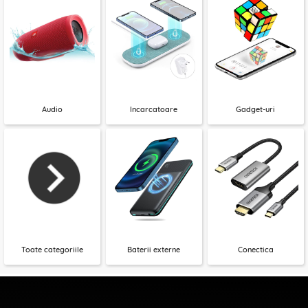
Audio
Incarcatoare
Gadget-uri
Toate categoriile
Baterii externe
Conectica