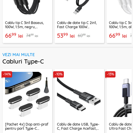
Cablu tip C 3in1 Baseus,
Cablu de date tip C 2in1,
Cablu tip C 3i
100W, 1.5m, negru,
Fast Charge 100W
100W, 1.5m, alb
P10377706123-00
Acefast, C22-02, 1.25m
P10377706213
99
99
99
66
53
66
99
99
74
60
7
lei
lei
lei
lei
lei
VEZI MAI MULTE
Cabluri Type-C
-14%
-10%
-13%
[Pachet 4x] Dop anti-praf
Cablu de date USB, Type-
Cablu de date
pentru port Type-C
C, Fast Charge Acefast,
Ultra Fast Ch
Techsuit AD1, negru
C22-04, 1.2m
2m Ugreen, gr