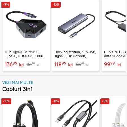
-9%
-13%
Hub Type-C la 2xUSB,
Docking station, hub USB,
Hub 4IN1 USB3
Type-C, HDMI 4k, PD100W,
Type-C, DP Ugreen,
date 5Gbps An
Proove, HBPG10221205
PD100W, 75642
99
99
99
136
118
99
99
99
151
136
lei
lei
lei
lei
lei
VEZI MAI MULTE
Cabluri 3in1
-10%
-11%
-8%