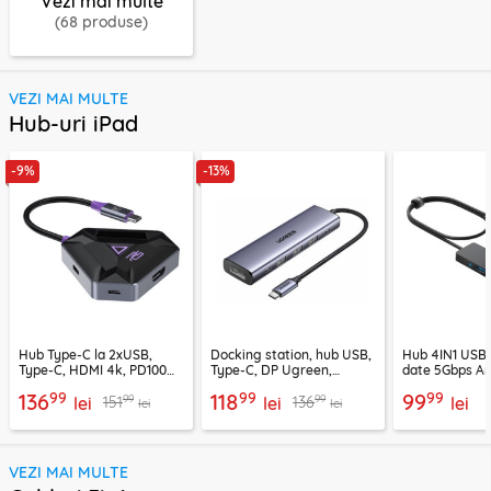
Vezi mai multe
(68 produse)
VEZI MAI MULTE
Hub-uri iPad
-9%
-13%
Hub Type-C la 2xUSB,
Docking station, hub USB,
Hub 4IN1 USB3
Type-C, HDMI 4k, PD100W,
Type-C, DP Ugreen,
date 5Gbps An
Proove, HBPG10221205
PD100W, 75642
99
99
99
136
118
99
99
99
151
136
lei
lei
lei
lei
lei
VEZI MAI MULTE