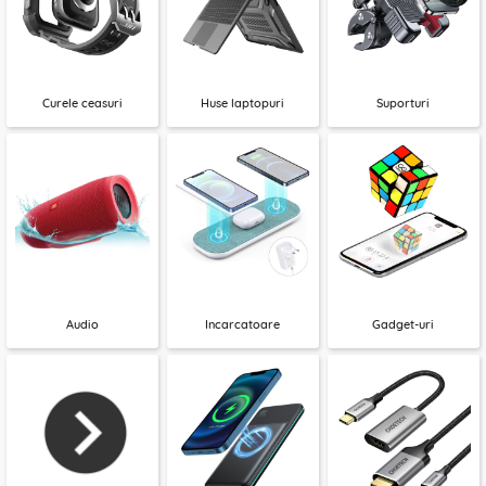
Curele ceasuri
Huse laptopuri
Suporturi
Audio
Incarcatoare
Gadget-uri