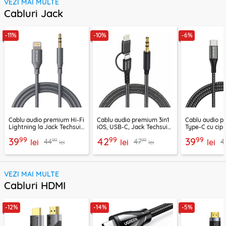
VEZI MAI MULTE
Cabluri Jack
-11%
-10%
-6%
Cablu audio premium Hi-Fi
Cablu audio premium 3in1
Cablu audio 
Lightning la Jack Techsuit
iOS, USB-C, Jack Techsuit
Type-C cu cip
SoundFleX AC5
EchoSnap AC15, 1m
Techsuit Nexa
99
99
99
39
42
39
99
99
44
47
4
lei
lei
1m
lei
lei
lei
VEZI MAI MULTE
Cabluri HDMI
-12%
-14%
-5%