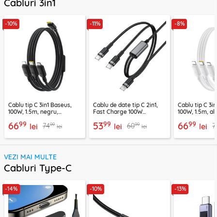
Cabluri 3in1
-10%
-11%
-8%
Cablu tip C 3in1 Baseus,
Cablu de date tip C 2in1,
Cablu tip C 3i
100W, 1.5m, negru,
Fast Charge 100W
100W, 1.5m, alb
P10377706123-00
Acefast, C22-02, 1.25m
P10377706213
99
99
99
66
53
66
99
99
74
60
7
lei
lei
lei
lei
lei
VEZI MAI MULTE
Cabluri Type-C
-14%
-10%
-13%