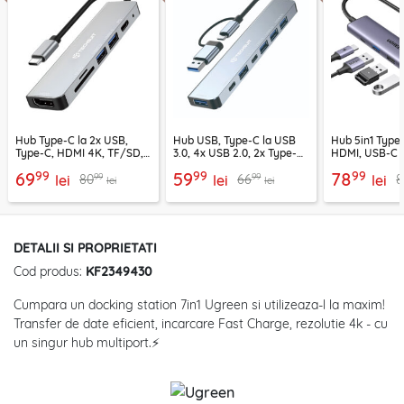
Hub Type-C la 2x USB,
Hub USB, Type-C la USB
Hub 5in1 Type-
Type-C, HDMI 4K, TF/SD,
3.0, 4x USB 2.0, 2x Type-C
HDMI, USB-C 
PD100W Techsuit H5
Techsuit H6
PD100W, 1549
99
99
99
69
59
78
99
99
80
66
8
lei
lei
lei
lei
lei
DETALII SI PROPRIETATI
Cod produs:
KF2349430
Cumpara un docking station 7in1 Ugreen si utilizeaza-l la maxim!
Transfer de date eficient, incarcare Fast Charge, rezolutie 4k - cu
un singur hub multiport.⚡