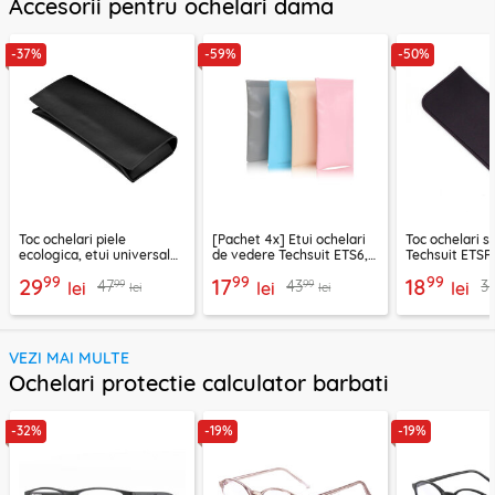
Accesorii pentru ochelari dama
-37%
-59%
-50%
Toc ochelari piele
[Pachet 4x] Etui ochelari
Toc ochelari sl
ecologica, etui universal
de vedere Techsuit ETS6,
Techsuit ETSP
Techsuit, negru, TRGC-02
multicolor
99
99
99
29
17
18
99
99
47
43
3
lei
lei
lei
lei
lei
VEZI MAI MULTE
Ochelari protectie calculator barbati
-32%
-19%
-19%