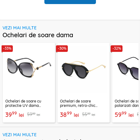
VEZI MAI MULTE
Ochelari de soare dama
-33%
-30%
-32%
Ochelari de soare cu
Ochelari de soare
Ochelari de s
protectie UV dama
premium, retro-chic
polarizati dam
Techsuit, negru, 1722
Techsuit 8092, negru
negru, 2203
99
99
99
39
38
59
99
99
59
55
8
lei
lei
lei
lei
lei
VEZI MAI MULTE