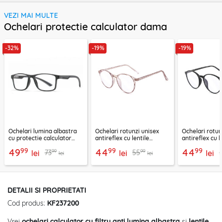
VEZI MAI MULTE
Ochelari protectie calculator dama
-32%
-19%
-19%
Ochelari lumina albastra
Ochelari rotunzi unisex
Ochelari rotun
cu protectie calculator
antireflex cu lentile
antireflex cu l
Techsuit, negru, F2388
protectie calculator,
protectie calc
99
99
99
49
44
44
99
99
73
55
lei
F8551-C3
lei
F8551-C2
lei
lei
lei
DETALII SI PROPRIETATI
Cod produs:
KF237200
Vrei
ochelari calculator cu filtru anti lumina albastra
si
lentile