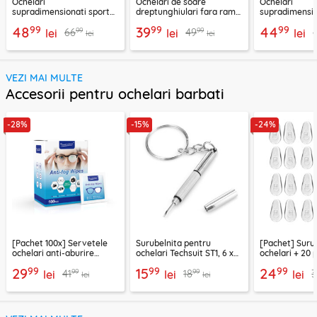
Ochelari
Ochelari de soare
Ochelari
supradimensionati sport
dreptunghiulari fara rama
supradimensio
Techsuit 9337, rosu
unisex Techsuit, 16031-C11
Techsuit, negr
99
99
99
48
39
44
99
99
66
49
lei
lei
2576
lei
lei
lei
VEZI MAI MULTE
Accesorii pentru ochelari barbati
-28%
-15%
-24%
[Pachet 100x] Servetele
Surubelnita pentru
[Pachet] Suru
ochelari anti-aburire
ochelari Techsuit ST1, 6 x
ochelari + 20 
Techsuit ETSA1
0.5cm, argintiu
siliconice naz
99
99
99
29
15
24
99
99
41
18
3
lei
lei
ST1
lei
lei
lei