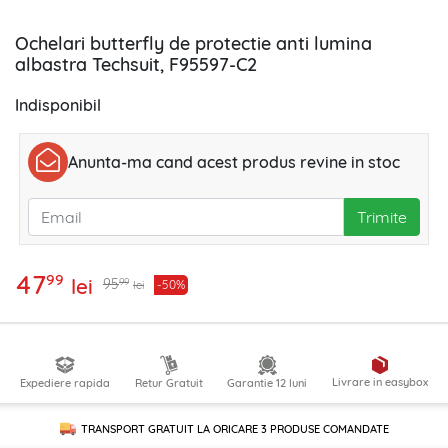
Ochelari butterfly de protectie anti lumina
albastra Techsuit, F95597-C2
Indisponibil
Anunta-ma cand acest produs revine in stoc
Trimite
47
99
lei
99
95
-50%
lei
Livrare in easybox
Expediere rapida
Retur Gratuit
Garantie 12 luni
TRANSPORT GRATUIT LA ORICARE
3 PRODUSE
COMANDATE