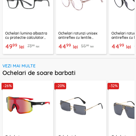
Ochelari lumina albastra
Ochelari rotunzi unisex
Ochelari rotun
cu protectie calculator
antireflex cu lentile
antireflex cu l
Techsuit, negru, F2388
protectie calculator,
protectie calc
99
99
99
49
44
44
99
99
73
55
lei
F8551-C3
lei
F8551-C2
lei
lei
lei
VEZI MAI MULTE
Ochelari de soare barbati
-26%
-20%
-32%