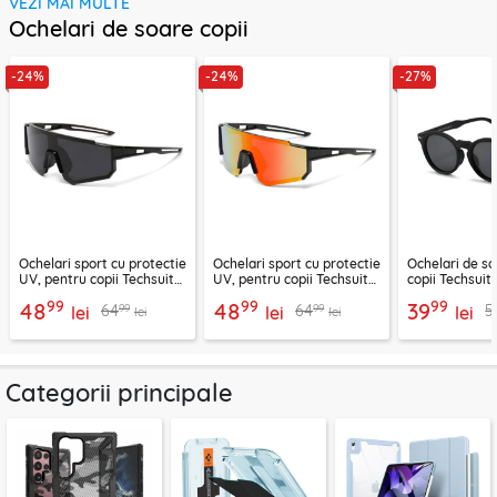
VEZI MAI MULTE
Ochelari de soare copii
-24%
-24%
-27%
Ochelari sport cu protectie
Ochelari sport cu protectie
Ochelari de s
UV, pentru copii Techsuit
UV, pentru copii Techsuit
copii Techsuit
R601, negru
R601, oranj
99
99
99
48
48
39
99
99
64
64
5
lei
lei
lei
lei
lei
Categorii principale