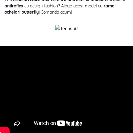
antireflex
cu design fashion? Alege acest model cu
rame
ochelari butterfly!
Comanda acum!