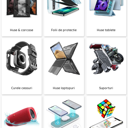
Huse & carcase
Folii de protectie
Huse tablete
Curele ceasuri
Huse laptopuri
Suporturi