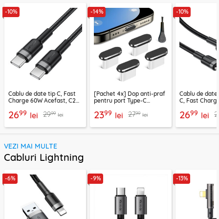
-10%
-14%
-10%
Cablu de date tip C, Fast
[Pachet 4x] Dop anti-praf
Cablu de date
Charge 60W Acefast, C22-
pentru port Type-C
C, Fast Charg
03, 1.2m
Techsuit AD1, negru
C22-04, 1.2m
99
99
99
26
23
26
99
99
29
27
2
lei
lei
lei
lei
lei
VEZI MAI MULTE
Cabluri Lightning
-6%
-9%
-13%