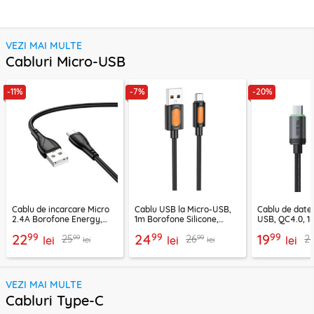
VEZI MAI MULTE
Cabluri Micro-USB
-11%
-7%
-20%
Cablu de incarcare Micro
Cablu USB la Micro-USB,
Cablu de date
2.4A Borofone Energy,
1m Borofone Silicone,
USB, QC4.0, 1
negru, BX121
negru, BX114
CA-3990, neg
99
99
99
22
24
19
99
99
25
26
2
lei
lei
lei
lei
lei
VEZI MAI MULTE
Cabluri Type-C