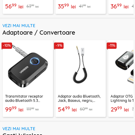
C6, arginsiu
Techsuit C7, negru
99
99
99
56
35
36
99
99
63
41
4
lei
lei
lei
lei
lei
VEZI MAI MULTE
Adaptoare / Convertoare
-10%
-9%
-11%
Transmitator receptor
Adaptor audio Bluetooth,
Adaptor OTG 
audio Bluetooth 5.3
Jack, Baseus, negru,
Lightning la T
Ugreen, CM596, negru
CABA01-01
Techsuit A11, g
99
99
99
99
54
29
99
99
111
60
3
lei
lei
lei
lei
lei
VEZI MAI MULTE