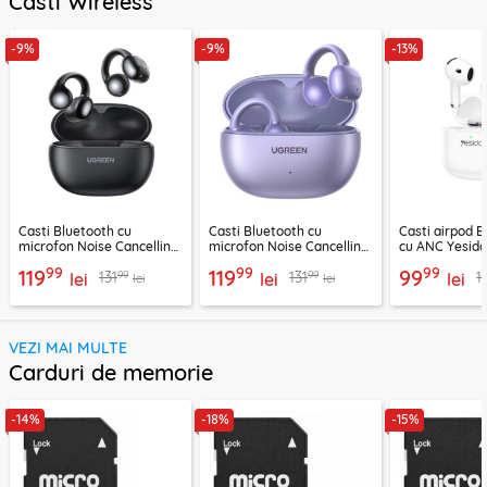
Casti Wireless
-9%
-9%
-13%
Casti Bluetooth cu
Casti Bluetooth cu
Casti airpod B
microfon Noise Cancelling
microfon Noise Cancelling
cu ANC Yesid
Ugreen, negru, 45785
Ugreen, mov, 55430
300mAh, alb
99
99
99
119
119
99
99
99
131
131
1
lei
lei
lei
lei
lei
VEZI MAI MULTE
Carduri de memorie
-14%
-18%
-15%