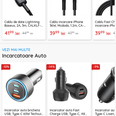
Cablu de date Lightning
Cablu incarcare iPhone
Cablu Fast Ch
Baseus, 2A, 3m, CALKLF-
36W, Mcdodo, 1.2m, CA-
incarcare iPh
RG1
2850
Mcdodo, 1.2m,
99
99
99
41
39
39
99
99
44
43
4
lei
lei
lei
lei
lei
VEZI MAI MULTE
Incarcatoare Auto
-10%
-14%
-9%
Incarcator auto bricheta
Incarcator auto Fast
Incarcator au
USB, Type-C 60W Techsuit
Charge USB, Type-C, 48W
Type-C Lisen,