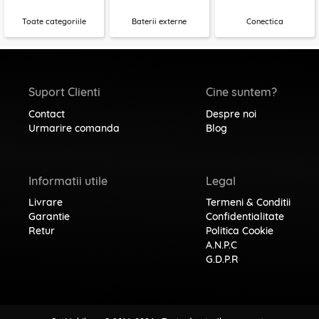
Toate categoriile
Baterii externe
Conectica
Suport Clienti
Cine suntem?
Contact
Despre noi
Urmarire comanda
Blog
Informatii utile
Legal
Livrare
Termeni & Conditii
Garantie
Confidentialitate
Retur
Politica Cookie
A.N.P.C
G.D.P.R