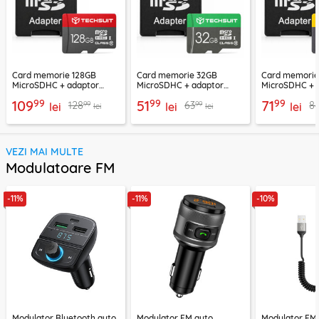
Card memorie 128GB
Card memorie 32GB
Card memori
MicroSDHC + adaptor
MicroSDHC + adaptor
MicroSDHC + 
Techsuit THCM26, rosu
Techsuit THCM11, verde
Techsuit THCM
99
99
99
109
51
71
99
99
128
63
8
lei
lei
lei
lei
lei
VEZI MAI MULTE
Modulatoare FM
-11%
-11%
-10%
Modulator Bluetooth auto
Modulator FM auto
Modulator FM