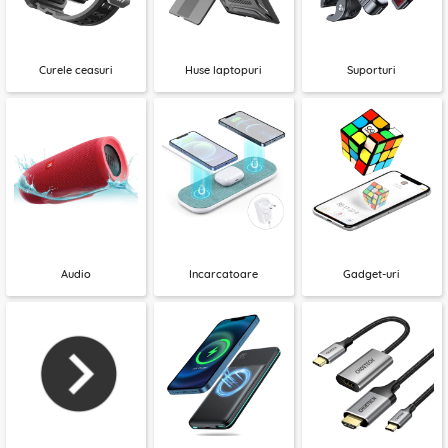
Curele ceasuri
Huse laptopuri
Suporturi
Audio
Incarcatoare
Gadget-uri