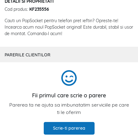
DETALII SI PROPRIETATI
Cod produs:
KF235556
Cauti un PopSocket pentru telefon pret ieftin? Opreste-te!
Incearca acum noul PopSocket original! Este durabil, stabil si usor
de montat. Comanda-l acum!
PARERILE CLIENTILOR
Fii primul care scrie o parere
Parerea ta ne ajuta sa imbunatatim serviciile pe care
ti le oferim
Scrie-ti parerea