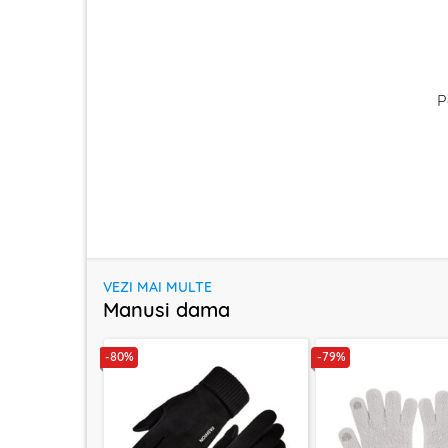
P
VEZI MAI MULTE
Manusi dama
-80%
-79%