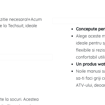
hizitie necesara!⭐Acum
 la Techsuit, ideale
Concepute pent
Alege aceste m
ideale pentru 
flexibile si rezi
confortabil util
Un produs wat
Noile manusi su
sa-ti faci griji 
ATV-ului, deoa
te la socuri. Acestea