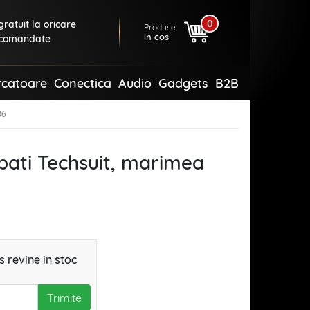
0
ratuit la oricare
Produse
in cos
comandate
rcatoare
Conectica
Audio
Gadgets
B2B
06
ati Techsuit, marimea
 revine in stoc
Trimite