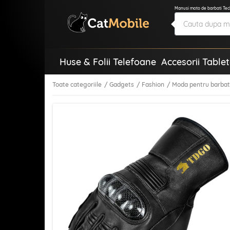
Manusi moto de barbati Tec
Huse & Folii Telefoane
Accesorii Table
Toate categoriile
Gadgets
Fashion
Moda pentru barbat