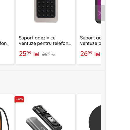
Urmatorul
Suport adeziv cu
Suport adeziv cu
fon
ventuze pentru telefon
ventuze pentru telefon
lb
Techsuit SB-PAD, negru
Techsuit SP-PAD, mov
25
26
99
99
lei
lei
26
27
99
99
lei
lei
-4%