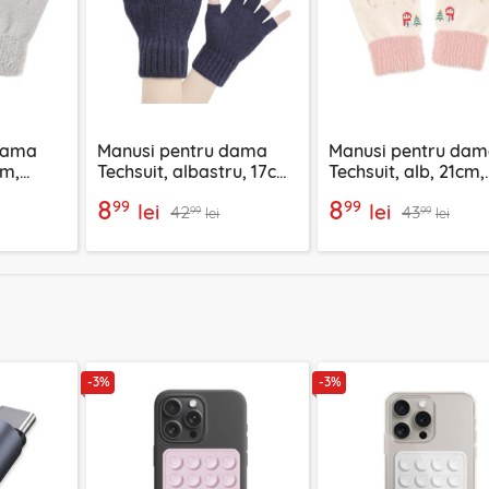
dama
Manusi pentru dama
Manusi pentru da
cm,
Techsuit, albastru, 17cm,
Techsuit, alb, 21cm,
ST0014
ST0011
8
8
99
99
lei
lei
42
43
99
99
lei
lei
-3%
-3%