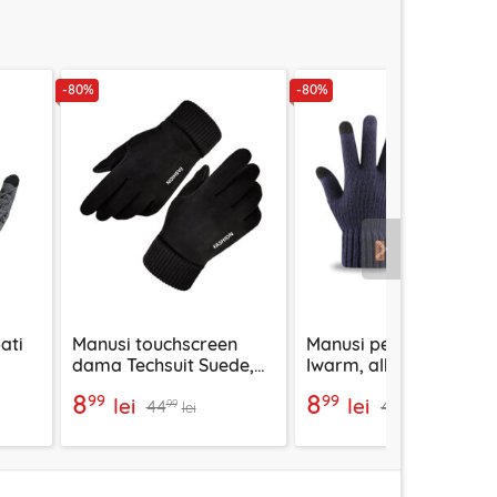
-80%
-80%
Urmatorul
ati
Manusi touchscreen
Manusi pentru barbati
dama Techsuit Suede,
Iwarm, albastru, 22cm
piele ecologica, negru,
ST0016
8
8
99
99
lei
lei
44
46
ST0010
99
99
lei
lei