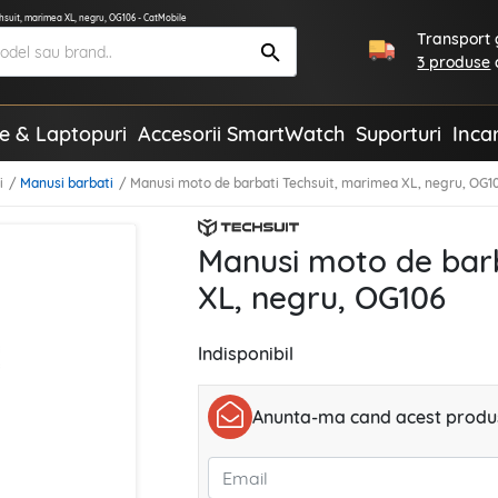
hsuit, marimea XL, negru, OG106 - CatMobile
Transport g
3 produse
te & Laptopuri
Accesorii SmartWatch
Suporturi
Inca
i
Manusi barbati
Manusi moto de barbati Techsuit, marimea XL, negru, OG1
Manusi moto de barb
XL, negru, OG106
Indisponibil
Anunta-ma cand acest produs