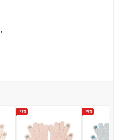
im
-79%
-79%