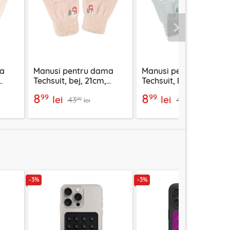
Urmatorul
ma
Manusi pentru dama
Manusi pentru dama
Techsuit, bej, 21cm,
Techsuit, bleu, 21cm,
ST0011
ST0011
8
8
99
99
lei
lei
43
43
99
99
lei
lei
-3%
-3%