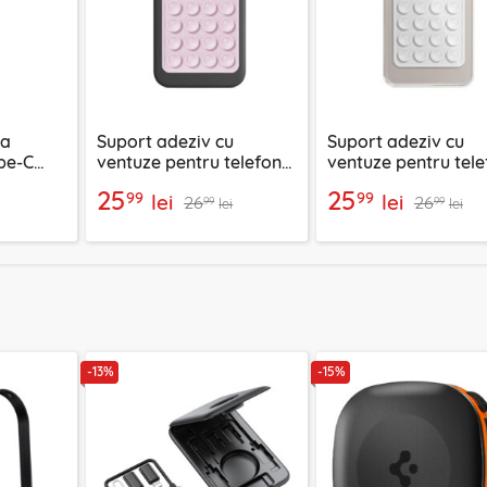
ca
Suport adeziv cu
Suport adeziv cu
pe-C
ventuze pentru telefon
ventuze pentru tele
 ML1,
Techsuit SL-PAD, roz
Techsuit SW-PAD, a
25
25
99
99
lei
lei
26
26
99
99
lei
lei
-13%
-15%