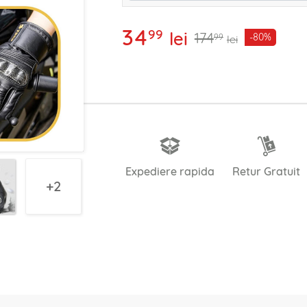
34
99
lei
174
-80%
99
lei
Expediere rapida
Retur Gratuit
2