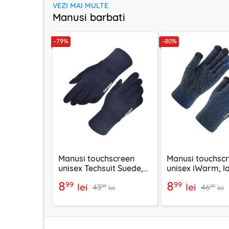
VEZI MAI MULTE
Manusi barbati
-79%
-80%
Manusi touchscreen
Manusi touchsc
unisex Techsuit Suede,
unisex iWarm, l
piele ecologica,
albastru, ST001
8
8
99
99
lei
lei
43
46
albastru, ST0009
99
99
lei
lei