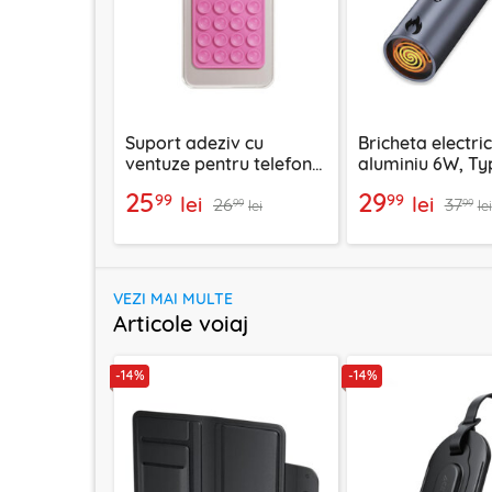
Suport adeziv cu
Bricheta electri
ventuze pentru telefon
aluminiu 6W, Ty
Techsuit SPP-PAD
Techsuit SmokeX
25
29
99
99
lei
lei
26
37
gri
99
99
lei
lei
VEZI MAI MULTE
Articole voiaj
-14%
-14%