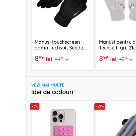
Manusi touchscreen
Manusi pentru 
dama Techsuit Suede,
Techsuit, gri, 21
piele ecologica, negru,
ST0011
8
8
99
99
lei
lei
44
43
ST0010
99
99
lei
lei
VEZI MAI MULTE
Idei de cadouri
-3%
-21%