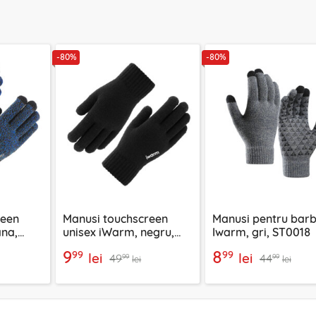
-80%
-80%
reen
Manusi touchscreen
Manusi pentru barb
ana,
unisex iWarm, negru,
Iwarm, gri, ST0018
8
ST0005
9
8
99
99
lei
lei
49
44
99
99
lei
lei