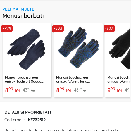
VEZI MAI MULTE
Manusi barbati
-79%
-80%
-80%
Manusi touchscreen
Manusi touchscreen
Manusi touch
unisex Techsuit Suede,
unisex iWarm, lana,
unisex iWarm,
piele ecologica, albastru,
albastru, ST0018
ST0005
99
99
99
8
8
9
99
99
43
46
49
ST0009
lei
lei
lei
lei
lei
DETALII SI PROPRIETATI
Cod produs:
KF232512
Ramai conectat la tot ceea ce te intereseaza si bucura-te de