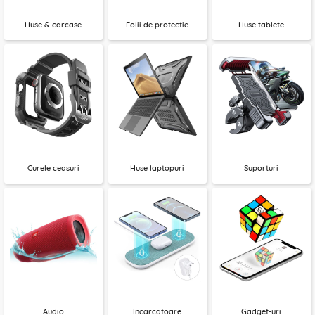
Huse & carcase
Folii de protectie
Huse tablete
Curele ceasuri
Huse laptopuri
Suporturi
Audio
Incarcatoare
Gadget-uri