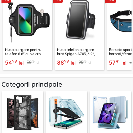
Husa alergare pentru
Husa telefon alergare
Borseta sport
telefon 6.8" cu velcro
brat Spigen A703, 6.9",
barbati/femei
Techsuit TH20, negru
negru
CWB3, albastr
99
99
41
54
88
57
99
99
58
95
6
lei
lei
lei
lei
lei
Categorii principale