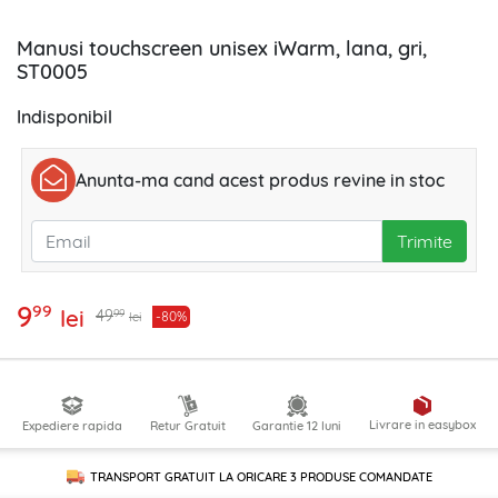
Manusi touchscreen unisex iWarm, lana, gri,
ST0005
Indisponibil
Anunta-ma cand acest produs revine in stoc
Trimite
9
99
lei
99
49
-80%
lei
Livrare in easybox
Expediere rapida
Retur Gratuit
Garantie 12 luni
TRANSPORT GRATUIT LA ORICARE
3 PRODUSE
COMANDATE