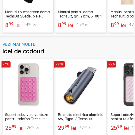
Manusi touchscreen dama
Manusi pentru dama
Manusi pentr
Techsuit Suede, piele
Techsuit, gri, 21cm, ST0011
Techsuit, alba
ecologica, negru, ST0010
ST0014
99
99
99
8
8
8
99
99
44
43
42
lei
lei
lei
lei
lei
VEZI MAI MULTE
Idei de cadouri
-3%
-21%
-3%
Suport adeziv cu ventuze
Bricheta electrica aluminiu
Suport adeziv
pentru telefon Techsuit
6W, Type-C Techsuit
pentru telefon
SPP-PAD
SmokeX ML1, gri
SL-PAD, roz
99
99
99
25
29
25
99
99
26
37
2
lei
lei
lei
lei
lei