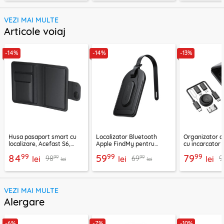
VEZI MAI MULTE
Articole voiaj
-14%
-14%
-13%
Husa pasaport smart cu
Localizator Bluetooth
Organizator d
localizare, Acefast S6,
Apple FindMy pentru
cu incarcator
negru
bagaj Acefast S5, negru
Mcdodo, CH-
99
99
99
84
59
79
99
99
98
69
9
lei
lei
lei
lei
lei
VEZI MAI MULTE
Alergare
-6%
-7%
-10%