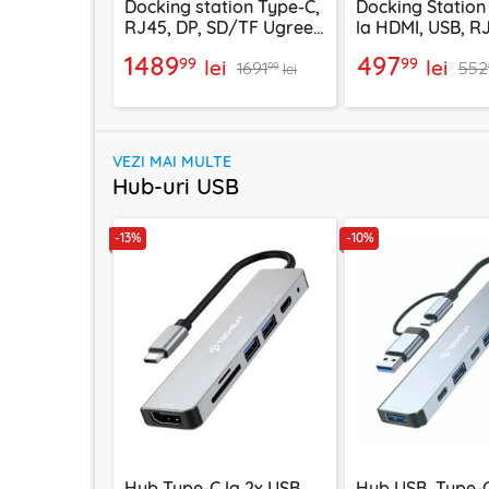
Docking station Type-C,
Docking Station
RJ45, DP, SD/TF Ugreen
la HDMI, USB, R
75795F, 8K, 120Gbps, gri
Baseus, B00568
1489
497
99
99
lei
lei
1691
552
00
99
lei
VEZI MAI MULTE
Hub-uri USB
-13%
-10%
Hub Type-C la 2x USB,
Hub USB, Type-C