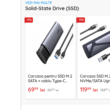
VEZI MAI MULTE
Solid-State Drive (SSD)
-13%
-13%
Carcasa pentru SSD M.2
Carcasa SSD M.
SATA + cablu Type-C
NVMe/SATA Ugr
Ugreen, gri, 10903
Type-C, 10Gbps, 
69
119
99
99
lei
lei
80
138
90264
99
99
lei
l