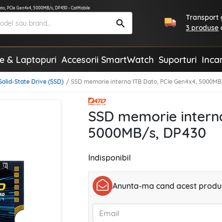
ato, PCIe Gen4x4, 5000MB/s, DP430 - CatMobile
Transport g
3 produse
te & Laptopuri
Accesorii SmartWatch
Suporturi
Inca
Solid-State Drive (SSD)
SSD memorie interna 1TB Dato, PCIe Gen4x4, 5000MB
SSD memorie interna
5000MB/s, DP430
Indisponibil
Anunta-ma cand acest produs